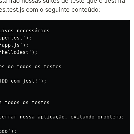
ta irão nossas suítes de teste que o Jest irá
es.test.js com o seguinte conteúdo:
ivos necessários

pertest');

app.js');

helloJest');

es de todos os testes

DD com jest!');

 todos os testes

cerrar nossa aplicação, evitando problemas da
do');
