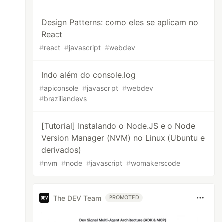
Design Patterns: como eles se aplicam no
React
#
react
#
javascript
#
webdev
Indo além do console.log
#
apiconsole
#
javascript
#
webdev
#
braziliandevs
[Tutorial] Instalando o Node.JS e o Node
Version Manager (NVM) no Linux (Ubuntu e
derivados)
#
nvm
#
node
#
javascript
#
womakerscode
The DEV Team
PROMOTED