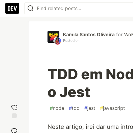
Kamila Santos Oliveira
for
WoM
Posted on
TDD em Nod
o Jest
#
node
#
tdd
#
jest
#
javascript
Add
Neste artigo, irei dar uma int
reaction