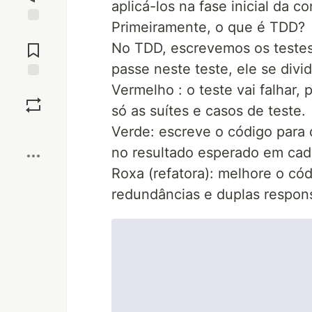
aplicá-los na fase inicial da 
Primeiramente, o que é TDD?
Jump to
Comments
No TDD, escrevemos os testes
passe neste teste, ele se divi
Vermelho : o teste vai falhar
Save
só as suítes e casos de teste.
Boost
Verde: escreve o código para 
no resultado esperado em cad
Roxa (refatora): melhore o có
redundâncias e duplas respons