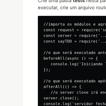
Crie uma pasta
tests
nesta pas
executar, crie um arquivo rout
//importa os módulos e aqru
const request = require('su
const server = require('../
const sayTDD = require('../
//o que será executado ant
beforeAll(async () => {

   console.log('Iniciando T
});

//o que será executado após
afterAll(() => {

   //o server close irá en
server.close();

console.log('servidor fecha