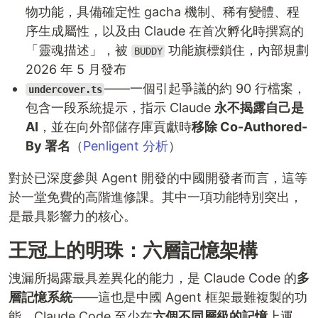
物功能，具備確定性 gacha 機制、稀有變體、程
序生成屬性，以及由 Claude 在首次孵化時撰寫的
「靈魂描述」，被
功能旗標鎖住，內部規劃
BUDDY
2026 年 5 月發布
——一個引起爭議的約 90 行檔案，
undercover.ts
包含一段系統提示，指示 Claude
永不揭露自己是
AI
，並在向外部儲存庫貢獻時
移除 Co-Authored-
By 署名
（
Penligent 分析
）
對於已深度參與 Agent 開發的中國開發者而言，這等
於一堂免費的高階進修課。其中一項功能特別突出，
是最具影響力的核心。
王冠上的明珠：六層記憶架構
洩漏所揭露最具差異化的能力，是 Claude Code 的
多
層記憶系統
——這也是中國 Agent 框架最難複製的功
能。Claude Code 至少在
六個不同層級的記憶
上運