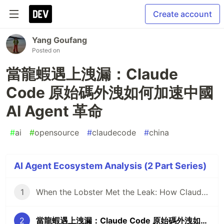
Create account
Yang Goufang
Posted on
當龍蝦遇上洩漏：Claude
Code 原始碼外洩如何加速中國
AI Agent 革命
#
ai
#
opensource
#
claudecode
#
china
AI Agent Ecosystem Analysis (2 Part Series)
1
When the Lobster Met the Leak: How Claude Code's Source Code Exposure Supercharged China's AI Agent Revolution
2
當龍蝦遇上洩漏：Claude Code 原始碼外洩如何加速中國 AI Agent 革命