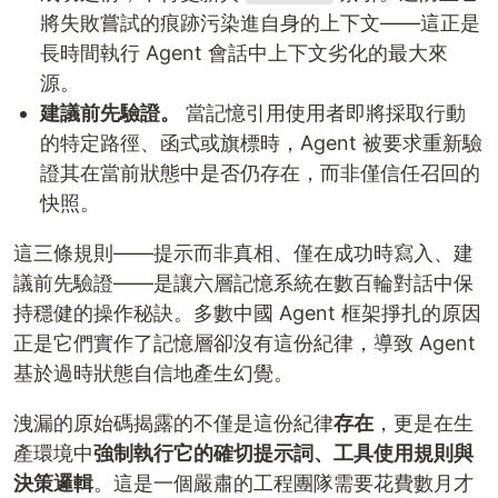
將失敗嘗試的痕跡污染進自身的上下文——這正是
長時間執行 Agent 會話中上下文劣化的最大來
源。
建議前先驗證。
當記憶引用使用者即將採取行動
的特定路徑、函式或旗標時，Agent 被要求重新驗
證其在當前狀態中是否仍存在，而非僅信任召回的
快照。
這三條規則——提示而非真相、僅在成功時寫入、建
議前先驗證——是讓六層記憶系統在數百輪對話中保
持穩健的操作秘訣。多數中國 Agent 框架掙扎的原因
正是它們實作了記憶層卻沒有這份紀律，導致 Agent
基於過時狀態自信地產生幻覺。
洩漏的原始碼揭露的不僅是這份紀律
存在
，更是在生
產環境中
強制執行它的確切提示詞、工具使用規則與
決策邏輯
。這是一個嚴肅的工程團隊需要花費數月才