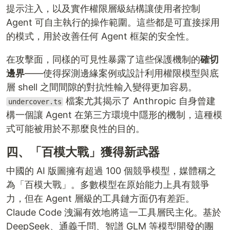
提示注入，以及實作權限層級結構讓使用者控制
Agent 可自主執行的操作範圍。這些都是可直接採用
的模式，用於改善任何 Agent 框架的安全性。
在攻擊面，同樣的可見性暴露了這些保護機制的
確切
邊界
——使得探測邊緣案例或設計利用權限模型與底
層 shell 之間間隙的對抗性輸入變得更加容易。
檔案尤其揭示了 Anthropic 自身曾建
undercover.ts
構一個讓 Agent 在第三方環境中隱形的機制，這種模
式可能被用於不那麼良性的目的。
四、「百模大戰」獲得新武器
中國的 AI 版圖擁有超過 100 個競爭模型，媒體稱之
為「百模大戰」。多數模型在原始能力上具有競爭
力，但在 Agent 層級的工具鏈方面仍有差距。
Claude Code 洩漏有效地將這一工具層民主化。基於
DeepSeek、通義千問、智譜 GLM 等模型開發的團