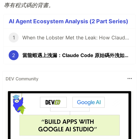
專有程式碼的背書。
AI Agent Ecosystem Analysis (2 Part Series)
1
When the Lobster Met the Leak: How Claude Code's Source Code Exposure Supercharged China's AI Agent Revolution
2
當龍蝦遇上洩漏：Claude Code 原始碼外洩如何加速中國 AI Agent 革命
DEV Community