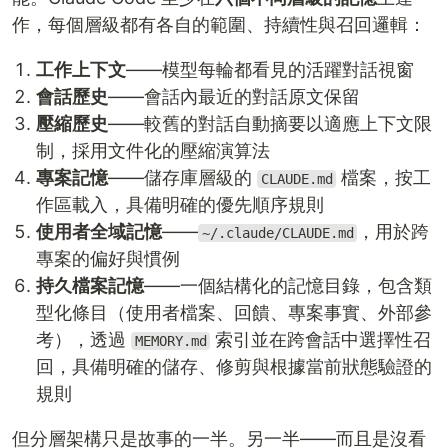
作，每個層級都有各自的範圍、持續性與召回邏輯：
工作上下文
——模型每輪都看見的活躍對話視窗
會話歷史
——會話內最近的對話原文保留
壓縮歷史
——較舊的對話自動摘要以適應上下文限
制，採用文件化的壓縮演算法
專案記憶
——儲存庫層級的
檔案，按工
CLAUDE.md
作區載入，具備明確的優先順序規則
使用者全域記憶
——
，用於跨
~/.claude/CLAUDE.md
專案的偏好與慣例
持久檔案記憶
——一個結構化的記憶目錄，包含類
型化條目（使用者檔案、回饋、專案事實、外部參
考），透過
索引並在跨會話中選擇性召
MEMORY.md
回，具備明確的儲存、修剪與根據當前狀態驗證的
規則
但分層架構只是故事的一半。另一半——而且是沒看