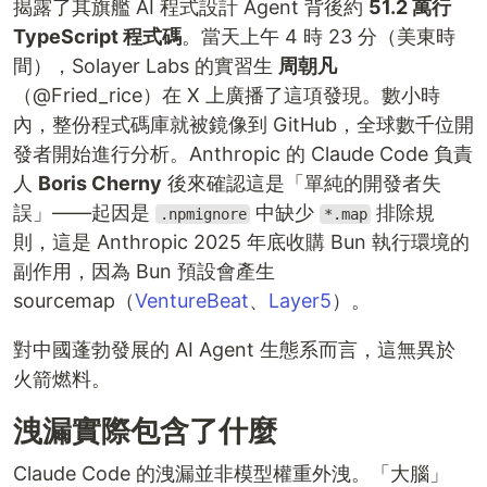
揭露了其旗艦 AI 程式設計 Agent 背後約
51.2 萬行
TypeScript 程式碼
。當天上午 4 時 23 分（美東時
間），Solayer Labs 的實習生
周朝凡
（@Fried_rice）在 X 上廣播了這項發現。數小時
內，整份程式碼庫就被鏡像到 GitHub，全球數千位開
發者開始進行分析。Anthropic 的 Claude Code 負責
人
Boris Cherny
後來確認這是「單純的開發者失
誤」——起因是
中缺少
排除規
.npmignore
*.map
則，這是 Anthropic 2025 年底收購 Bun 執行環境的
副作用，因為 Bun 預設會產生
sourcemap（
VentureBeat
、
Layer5
）。
對中國蓬勃發展的 AI Agent 生態系而言，這無異於
火箭燃料。
洩漏實際包含了什麼
Claude Code 的洩漏並非模型權重外洩。「大腦」