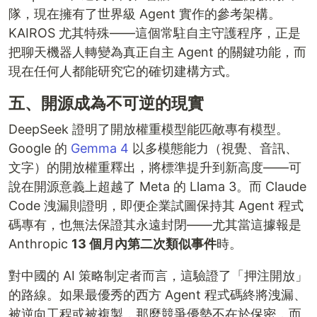
隊，現在擁有了世界級 Agent 實作的參考架構。
KAIROS 尤其特殊——這個常駐自主守護程序，正是
把聊天機器人轉變為真正自主 Agent 的關鍵功能，而
現在任何人都能研究它的確切建構方式。
五、開源成為不可逆的現實
DeepSeek 證明了開放權重模型能匹敵專有模型。
Google 的
Gemma 4
以多模態能力（視覺、音訊、
文字）的開放權重釋出，將標準提升到新高度——可
說在開源意義上超越了 Meta 的 Llama 3。而 Claude
Code 洩漏則證明，即便企業試圖保持其 Agent 程式
碼專有，也無法保證其永遠封閉——尤其當這據報是
Anthropic
13 個月內第二次類似事件
時。
對中國的 AI 策略制定者而言，這驗證了「押注開放」
的路線。如果最優秀的西方 Agent 程式碼終將洩漏、
被逆向工程或被複製，那麼競爭優勢不在於保密，而