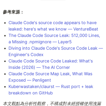
參考來源：
Claude Code's source code appears to have
leaked: here's what we know — VentureBeat
The Claude Code Source Leak: 512,000 Lines,
a Missing .npmignore — Layer5
Diving into Claude Code's Source Code Leak —
Engineer's Codex
Claude Code Source Code Leaked: What's
Inside (2026) — The AI Corner
Claude Code Source Map Leak, What Was
Exposed — Penligent
Kuberwastaken/claurst — Rust port + leak
breakdown on GitHub
本文觀點為分析性觀察，不構成對未經授權使用洩漏