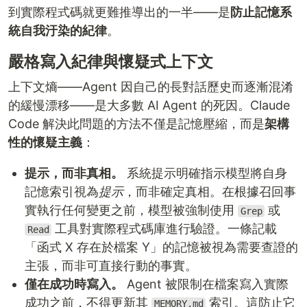
到實際程式碼就更難推導出的一半——是
防止記憶系
統自我汙染的紀律
。
嚴格寫入紀律與懷疑式上下文
上下文熵——Agent 因自己的長對話歷史而逐漸混淆
的緩慢漂移——是大多數 AI Agent 的死因。Claude
Code 解決此問題的方法不僅是記憶壓縮，而是
架構
性的懷疑主義
：
提示，而非真相。
系統提示明確指示模型將自身
記憶索引視為
提示
，而非確定真相。在根據召回事
實執行任何變更之前，模型被強制使用
或
Grep
工具對實際程式碼庫進行驗證。一條記載
Read
「函式 X 存在於檔案 Y」的記憶被視為需要查證的
主張，而非可直接行動的事實。
僅在成功時寫入。
Agent 被限制在檔案寫入實際
成功之前，不得更新其
索引。這防止它
MEMORY.md