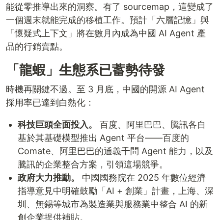
能從零推導出來的洞察。有了 sourcemap，這變成了
一個週末就能完成的移植工作。預計「六層記憶」與
「懷疑式上下文」將在數月內成為中國 AI Agent 產
品的行銷賣點。
「龍蝦」生態系已蓄勢待發
時機再關鍵不過。至 3 月底，中國的開源 AI Agent
採用率已達到白熱化：
科技巨頭全面投入。
百度、阿里巴巴、騰訊各自
基於其基礎模型推出 Agent 平台——百度的
Comate、阿里巴巴的通義千問 Agent 能力，以及
騰訊的企業整合方案，引領這場競爭。
政府大力推動。
中國國務院在 2025 年數位經濟
指導意見中明確鼓勵「AI + 創業」計畫，上海、深
圳、無錫等城市為製造業與服務業中整合 AI 的新
創企業提供補貼。