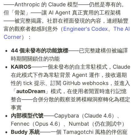
——Anthropic 的 Claude 模型——仍然是專有的。
但「骨架」——讓 AI Agent 真正實用的工程架構
——被完整揭露。社群在裡面發現的內容，連經驗豐
富的觀察者都感到意外（
Engineer's Codex
、
The AI
Corner
）：
44 個未發布的功能旗標
——已完整建構但被編譯
時期開關鎖住的功能
KAIROS
——一個未發布的自主常駐模式，Claude
在此模式下作為常駐背景 Agent 運作，接收週期
性的 tick 提示、訂閱 GitHub webhooks，並進入
「
autoDream
」模式，在使用者閒置時進行記憶
整合——合併分散的觀察並將模糊洞察轉化為穩定
事實
內部模型代號
——Capybara（Claude 4.6）、
Fennec（Opus 4.6）、Numbat（仍在測試中）
Buddy 系統
——一個 Tamagotchi 風格的伴侶寵