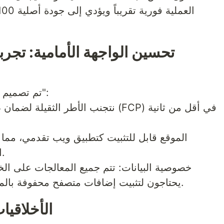
تم تصميم الواجهة الأمامية بفلسفة "الأداة أولاً":
الأصلي على الجوال وسطح المكتب.
يحتاجون لتثبيت إضافات متصفح محفوفة بالمخاطر قد تتجسس على خصوصيتهم.
6. الأخلا