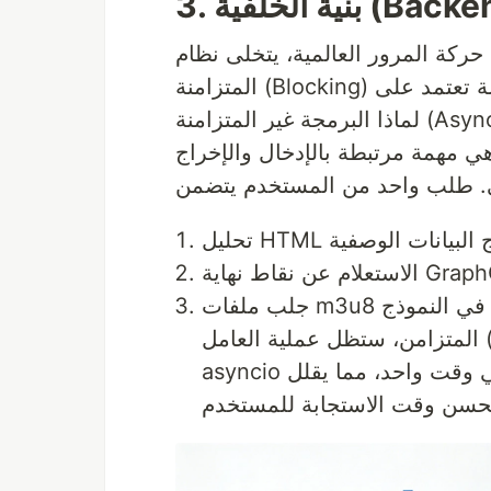
المرور العالمية، يتخلى نظام linkedin_downloader_ar عن نماذج الطلبات
 مرتبطة بالإدخال والإخراج (I/O-bound) بشكل
جلب ملفات m3u8 متعددة المستويات عبر الشبكة بشكل تكراري. في النموذج
المتزامن، ستظل عملية العامل (Worker) خاملة في انتظار استجابات الشبكة. أما مع
asyncio فيمكن لعملية واحدة إدارة آلاف مهام الاستخراج في وقت واحد، مما يقلل