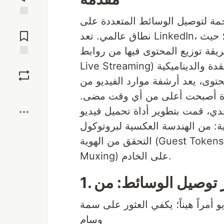
ضخمة لتوصيل الوسائط المتعددة على
Jump to
Comments
نطاق عالمي. تعد LinkedIn، أكبر شبكة مهنية في العالم، نموذجاً مثالياً للدراسة؛ حيث
 المحتوى فيها من روابط MP4 ثابتة وبسيطة إلى بنية HLS (HTTP
Save
 يعد أرشفة موارد الفيديو من LinkedIn
Boost
كفاءة أصبحت أعلى من أي وقت مضى.
تطوير أداة تحميل فيديو LinkedIn. في هذا المقال، سنزيح
ندسة العكسية لبروتوكول HLS إلى إدارة دورات
التحقق من الهوية (Guest Tokens) وصولاً إلى دمج الوسائط بدون فقدان (Lossless
Muxing) على الخادم.
راً هيناً؛ يكفي العثور على سمة src في
وسام