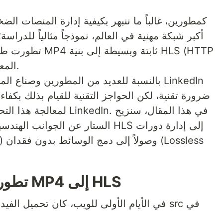
كمطورين، غالباً ما ننبهر بكيفية إدارة المنصات ال
تطورت طريقة توزيع
Live Streaming) المعقدة والديناميكية.
بالنسبة للعديد من المطورين وصناع المحتوى،
ضرورة تقنية، لكن الحواجز التقنية للقيام بذلك ب
لمعالجة هذا التحدي، قمت ب
الستار عن الجوانب الهندسية: من اله
1. تطور توصيل الوسائط: من MP4 إلى HLS
في الأيام الأولى للويب، كان تحميل الفيديو أم