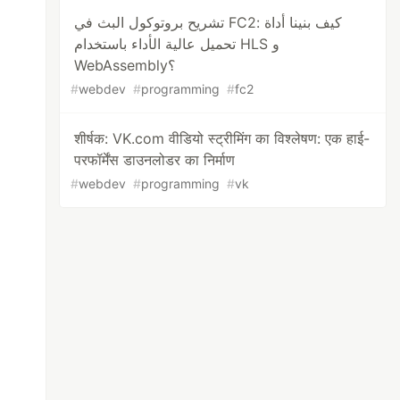
تشريح بروتوكول البث في FC2: كيف بنينا أداة
تحميل عالية الأداء باستخدام HLS و
WebAssembly؟
#
webdev
#
programming
#
fc2
शीर्षक: VK.com वीडियो स्ट्रीमिंग का विश्लेषण: एक हाई-
परफॉर्मेंस डाउनलोडर का निर्माण
#
webdev
#
programming
#
vk