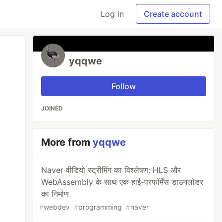
Log in
Create account
yqqwe
Follow
JOINED
More from
yqqwe
Naver वीडियो स्ट्रीमिंग का विश्लेषण: HLS और
WebAssembly के साथ एक हाई-परफॉर्मेंस डाउनलोडर
का निर्माण
#
webdev
#
programming
#
naver