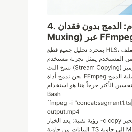
4. المعالجة على الخادم: الدمج بدون فقدان (Lossless
Muxi) عبر FFmpeg
بمجرد تحليل جميع قطع HLS، يجب علينا تسليم ملف MP4 واحد للمستخدم. طلب
نحن ندمج أداة FFmpeg في خط المعالجة لدينا للقيام بعملية الدمج (Muxing) في
Bash
ffmpeg -i "concat:segment1.ts
output.mp4
رؤية تقنية: يعد الخيار -c copy هو السر الكامن؛ فهو يخبر FFmpeg بمجرد نقل حزم
البيانات من حاوية TS إلى حاوية MP4 دون لمس البكسلات الأساسية. وهذا يجعل