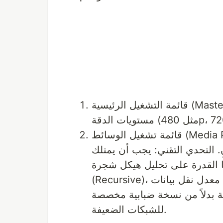
قائمة التشغيل الرئيسية (Master Playlist): تحتوي على قوائم فرعية لمختلف
480p، 720).
قائمة تشغيل الوسائط (Media Playlist): لدقة معينة، تسرد تسلسل قطع الفيديو،
مدة كل قطعة عادة من 2 إلى 4 ثوانٍ. التحدي التقني: يجب أن يمتلك
ة على تحليل هيكل شجرة m3u8 بشكل تكراري
(Recursive)، وتحديد وعزل المسار ذو أعلى معدل نقل بيانات (Highest Bitrate)
ة بدلاً من نسخة ضبابية مخصصة
للشبكات الضعيفة.