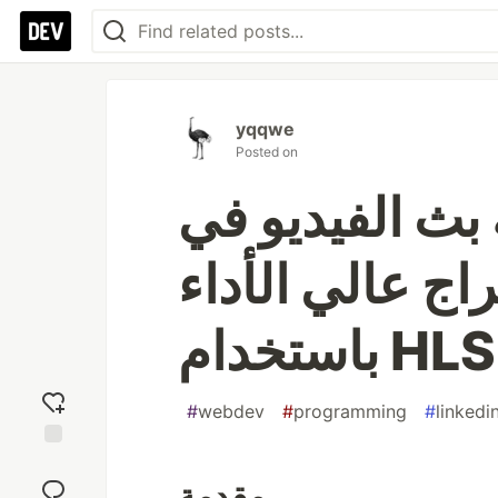
yqqwe
Posted on
الفيديو في LinkedIn:
اج عالي الأداء
#
webdev
#
programming
#
linkedi
Add
reaction
مقدمة