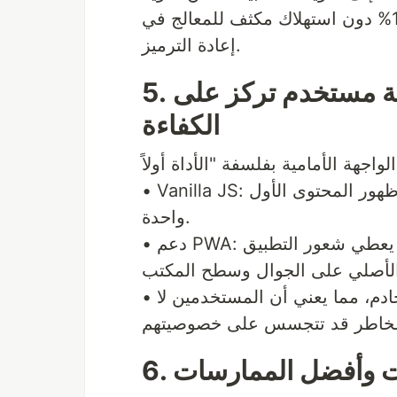
العملية فورية تقريباً ويؤدي إلى جودة أصلية 100% دون استهلاك مكثف للمعالج في
إعادة الترميز.
5. تحسين الواجهة الأمامية: تجربة مستخدم تركز على
الكفاءة
• Vanilla JS: نتجنب الأطر الثقيلة لضمان ظهور المحتوى الأول (FCP) في أقل من ثانية
واحدة.
• دعم PWA: الموقع قابل للتثبيت كتطبيق ويب تقدمي، مما يعطي شعور التطبيق
• خصوصية البيانات: تتم جميع المعالجات على الخادم، مما يعني أن المستخدمين لا
قيات وأفضل الممارسات