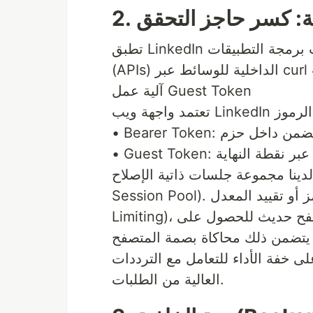
تطبق LinkedIn حاجزاً أمنياً متعدد الطبقات. إذا حاولت طلب واجهات برمجة التطبيقات
آلية عمل Guest Token
مجموعة جلسات ذاتية الإصلاح (Self-healing
Session Pool). عندما يفشل الطلب بسبب انتهاء صلاحية الرمز أو تقييد المعدل (Rate
Limiting)، يقوم المحرك تلقائياً بمحاكاة "تدفق التنشيط" لمتصفح حديث للحصول على
 محاكاة بصمة المتصفح (Fingerprinting) بالحد الأدنى لتجنب
 خفة الأداء للتعامل مع الترددات
العالية من الطلبات.