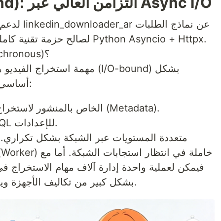
3. بنية الخلفية (Backend): التزامن العالي عبر Async I/O
لدعم حركة 
المتزامنة (Blocking) لصالح حزمة تقنية كاملة تعتمد على Python Asyncio + Httpx.
لماذا البرمجة غير المتزامنة (Asynchronous)؟
مهمة استخراج الفيديو هي مهمة
أساسي. طلب واحد من المستخدم يتضمن:
تحليل HTML الخاص بالمنشور لاستخراج البيانات الوصفية (Metadata).
الاستعلام عن نقاط نهاية GraphQL للإعدادات.
بشكل كبير من تكاليف الأجهزة ويحسن وقت الاستجابة للمستخدم.