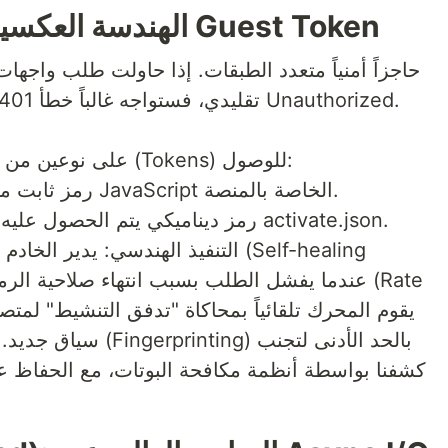
2. الهندسة العكسية: كسر حاجز التحقق Guest Token
(APIs) الداخلية للوسائط عبر curl تقليدي، فستواجه غالباً خطأ 401 Unauthorized.
تعتمد واجهة ويب LinkedIn على نوعين من الرموز (Tokens) للوصول:
• Bearer Token: رمز ثابت مضمن داخل حزم JavaScript الخاصة بالمنصة.
• Guest Token: رمز ديناميكي يتم الحصول عليه عبر نقطة النهاية activate.json.
التنفيذ الهندسي: يدير الخادم لدينا 
سياق جديد. يتضمن ذلك
كشفنا بواسطة أنظمة مكافحة البوتات، مع الحفاظ على