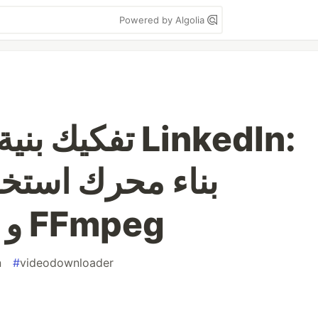
Powered by Algolia
تفكيك بنية بث 
بناء محرك استخر
باستخدام HLS و FFmpeg
n
#
videodownloader