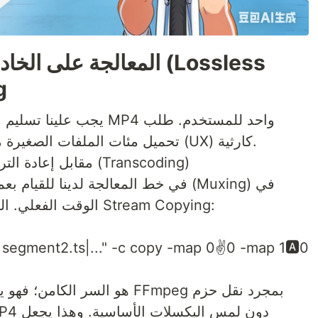
ng
تحميل مئات الملفات الصغيرة من المستخدم يمثل تجربة مستخدم (UX) كارثية.
نسخ البث (Stream Copying) مقابل إعادة الترميز (Transcoding)
الوقت الفعلي. التحسين الأكثر حرجاً هنا هو استخدام Stream Copying:
|segment2.ts|..." -c copy -map 0✌️0 -map 1🅰️0