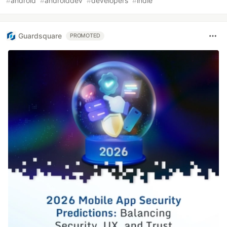
#
android
#
androiddev
#
developers
#
indie
Guardsquare
PROMOTED