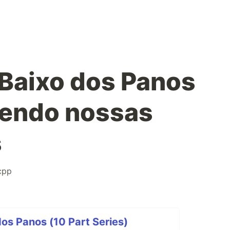
 Baixo dos Panos
cendo nossas
s
cpp
dos Panos (10 Part Series)