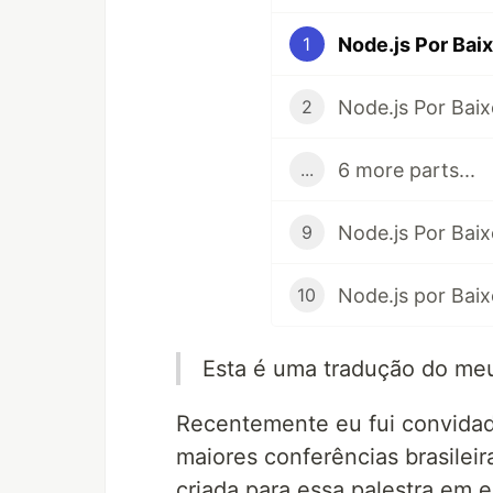
1
2
6 more parts...
...
Node.js Por Baix
9
10
Esta é uma tradução do m
Recentemente eu fui convidad
maiores conferências brasileir
criada para essa palestra em e