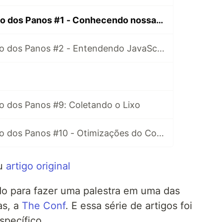
Node.js Por Baixo dos Panos #1 - Conhecendo nossas ferramentas
Node.js Por Baixo dos Panos #2 - Entendendo JavaScript
o dos Panos #9: Coletando o Lixo
Node.js por Baixo dos Panos #10 - Otimizações do Compilador
eu
artigo original
o para fazer uma palestra em uma das
as, a
The Conf
. E essa série de artigos foi
specífico.