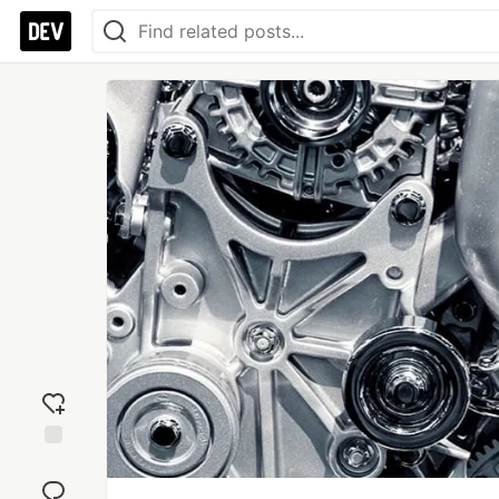
Add
reaction