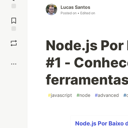
Lucas Santos
Posted on
• Edited on
Jump to
Comments
Save
Node.js Por
Boost
#1 - Conhe
ferramenta
#
javascript
#
node
#
advanced
#
Node.js Por Baixo 