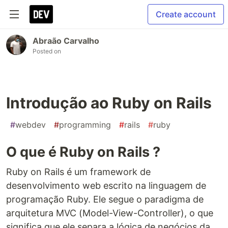
Create account
Abraão Carvalho
Posted on
Introdução ao Ruby on Rails
#
webdev
#
programming
#
rails
#
ruby
O que é Ruby on Rails ?
Ruby on Rails é um framework de
desenvolvimento web escrito na linguagem de
programação Ruby. Ele segue o paradigma de
arquitetura MVC (Model-View-Controller), o que
significa que ele separa a lógica de negócios da