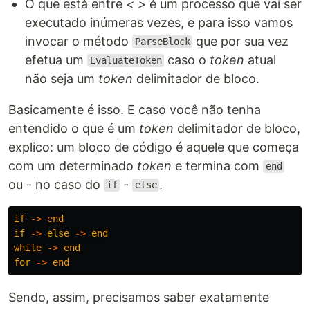
O que está entre
< >
é um processo que vai ser
executado inúmeras vezes, e para isso vamos
invocar o método
que por sua vez
ParseBlock
efetua um
caso o
token
atual
EvaluateToken
não seja um
token
delimitador de bloco.
Basicamente é isso. E caso você não tenha
entendido o que é um
token
delimitador de bloco,
explico: um bloco de código é aquele que começa
com um determinado
token
e termina com
end
ou - no caso do
-
.
if
else
if
->
end
if
->
else
->
end
while
->
end
for
->
end
Sendo, assim, precisamos saber exatamente