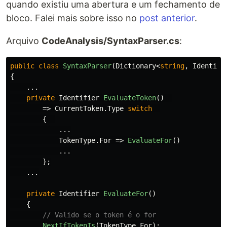
quando existiu uma abertura e um fechamento de
bloco. Falei mais sobre isso no
post anterior
.
Arquivo
CodeAnalysis/SyntaxParser.cs
:
public
class
SyntaxParser
(
Dictionary
<
string
,
Identifi
{
...
private
Identifier
EvaluateToken
()
=>
CurrentToken
.
Type
switch
{
...
TokenType
.
For
=>
EvaluateFor
()
...
};
...
private
Identifier
EvaluateFor
()
{
// Valido se o token é o for
NextIfTokenIs
(
TokenType
.
For
);