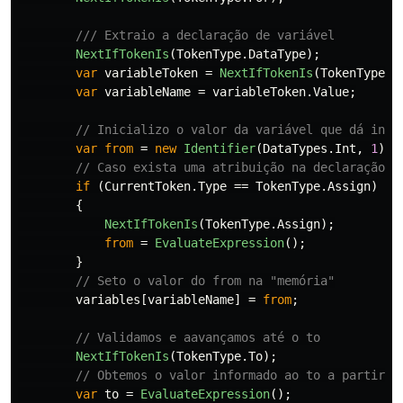
/// Extraio a declaração de variável
NextIfTokenIs
(
TokenType
.
DataType
);
var
variableToken
=
NextIfTokenIs
(
TokenType
.
I
var
variableName
=
variableToken
.
Value
;
// Inicializo o valor da variável que dá iníc
var
from
=
new
Identifier
(
DataTypes
.
Int
,
1
);
// Caso exista uma atribuição na declaração d
if
(
CurrentToken
.
Type
==
TokenType
.
Assign
)
{
NextIfTokenIs
(
TokenType
.
Assign
);
from
=
EvaluateExpression
();
}
// Seto o valor do from na "memória"
variables
[
variableName
]
=
from
;
// Validamos e aavançamos até o to
NextIfTokenIs
(
TokenType
.
To
);
// Obtemos o valor informado ao to a partir d
var
to
=
EvaluateExpression
();