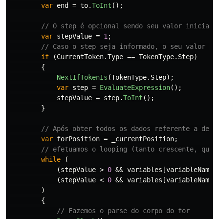
var
end
=
to
.
ToInt
();
// O step é opcional sendo seu valor inicial 
var
stepValue
=
1
;
// Caso o step seja informado, o seu valor é 
if
(
CurrentToken
.
Type
==
TokenType
.
Step
)
{
NextIfTokenIs
(
TokenType
.
Step
);
var
step
=
EvaluateExpression
();
stepValue
=
step
.
ToInt
();
}
// Após obter todos os dados referente a decl
var
forPosition
=
_currentPosition
;
// efetuamos o looping (tanto crescente, quan
while
(
(
stepValue
>
0
&&
variables
[
variableName
]
(
stepValue
<
0
&&
variables
[
variableName
]
)
{
// Fazemos o parse do corpo do for