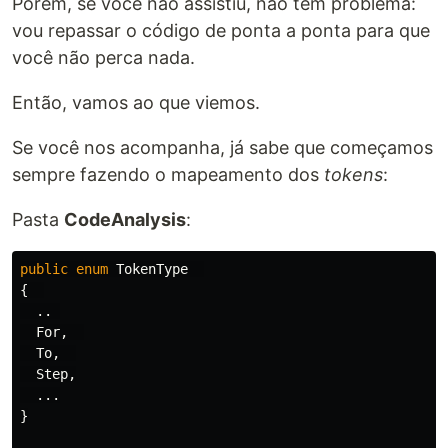
Porém, se você não assistiu, não tem problema:
vou repassar o código de ponta a ponta para que
você não perca nada.
Então, vamos ao que viemos.
Se você nos acompanha, já sabe que começamos
sempre fazendo o mapeamento dos
tokens
:
Pasta
CodeAnalysis
:
public
enum
TokenType
{
..
For
,
To
,
Step
,
...
}