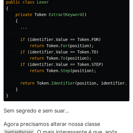
public
class
Lexer
{
private
Token
ExtractKeyword
()
{
...
if
(
identifier
.
Value
==
Token
.
FOR
)
return
Token
.
For
(
position
);
if
(
identifier
.
Value
==
Token
.
TO
)
return
Token
.
To
(
position
);
if
(
identifier
.
Value
==
Token
.
STEP
)
return
Token
.
Step
(
position
);
return
Token
.
Identifier
(
position
,
identifier
.
Va
}
}
Sem segredo e sem suar…
Agora precisamos alterar nossa classe
. O mais interessante é que, após
SyntaxParser