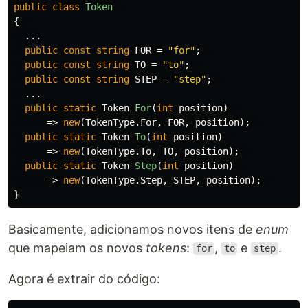
public
class
Token
{
...
public
const
string
FOR
=
"for"
;
public
const
string
TO
=
"to"
;
public
const
string
STEP
=
"step"
;
...
public
static
Token
For
(
int
position
)
=>
new
(
TokenType
.
For
,
FOR
,
position
);
public
static
Token
To
(
int
position
)
=>
new
(
TokenType
.
To
,
TO
,
position
);
public
static
Token
Step
(
int
position
)
=>
new
(
TokenType
.
Step
,
STEP
,
position
);
}
Basicamente, adicionamos novos itens de
enum
que mapeiam os novos
tokens
:
,
e
.
for
to
step
Agora é extrair do código: