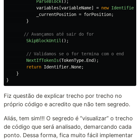
ParseBlock
();
variables
[
variableName
]
=
new
Identifier
(
_currentPosition
=
forPosition
;
}
// Avançamos até sair do for
SkipBlockUntil
();
// Validamos se o for termina com o end
NextIfTokenIs
(
TokenType
.
End
);
return
Identifier
.
None
;
}
}
Fiz questão de explicar trecho por trecho no
próprio código e acredito que não tem segredo.
Aliás, tem sim!!! O segredo é “visualizar” o trecho
de código que será analisado, demarcando cada
ponto. Dessa forma, fica muito fácil implementar