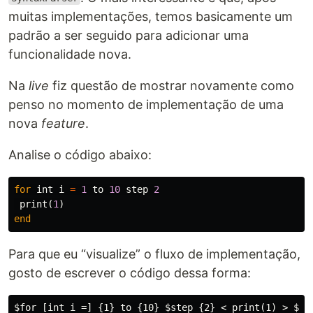
muitas implementações, temos basicamente um
padrão a ser seguido para adicionar uma
funcionalidade nova.
Na
live
fiz questão de mostrar novamente como
penso no momento de implementação de uma
nova
feature
.
Analise o código abaixo:
for
int
i
=
1
to
10
step
2
print
(
1
)
end
Para que eu “visualize” o fluxo de implementação,
gosto de escrever o código dessa forma:
$for [int i =] {1} to {10} $step {2} < print(1) > $end