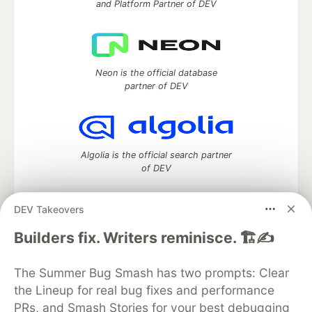
and Platform Partner of DEV
Neon is the official database
partner of DEV
Algolia is the official search partner
of DEV
DEV Takeovers
DEV Community
— A space to discuss and keep up software
Builders fix. Writers reminisce. 🏗️✍️
development and manage your software career
Home
DEV Challenges
DEV++
Videos
The Summer Bug Smash has two prompts: Clear
DEV Education Tracks
DEV Help
Advertise on DEV
the Lineup for real bug fixes and performance
Organization Accounts
DEV Showcase
About
Contact
PRs, and Smash Stories for your best debugging
Free Postgres Database
DEV Shop
MLH