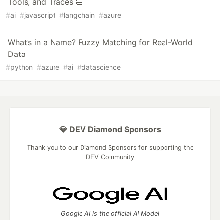
Tools, and Traces 🍔
#
ai
#
javascript
#
langchain
#
azure
What’s in a Name? Fuzzy Matching for Real-World
Data
#
python
#
azure
#
ai
#
datascience
💎 DEV Diamond Sponsors
Thank you to our Diamond Sponsors for supporting the
DEV Community
Google AI is the official AI Model