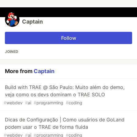
Captain
Follow
JOINED
More from
Captain
Build with TRAE @ São Paulo: Muito além do demo,
veja como os devs dominam o TRAE SOLO
#
webdev
#
ai
#
programming
#
coding
Dicas de Configuração | Como usuários de GoLand
podem usar o TRAE de forma fluida
#
webdev
#
ai
#
programming
#
coding