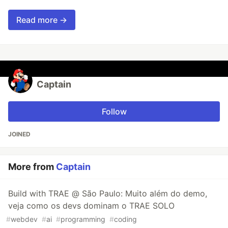
Read more →
Captain
Follow
JOINED
More from
Captain
Build with TRAE @ São Paulo: Muito além do demo,
veja como os devs dominam o TRAE SOLO
#
webdev
#
ai
#
programming
#
coding