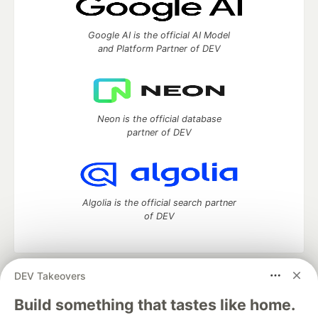
Google AI is the official AI Model
and Platform Partner of DEV
Neon is the official database
partner of DEV
Algolia is the official search partner
of DEV
DEV Takeovers
DEV Community
— A space to discuss and keep up software
development and manage your software career
Build something that tastes like home.
Home
DEV Challenges
DEV++
Videos