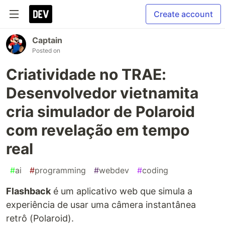
Create account
Captain
Posted on
Criatividade no TRAE:
Desenvolvedor vietnamita
cria simulador de Polaroid
com revelação em tempo
real
#
ai
#
programming
#
webdev
#
coding
Flashback
é um aplicativo web que simula a
experiência de usar uma câmera instantânea
retrô (Polaroid).