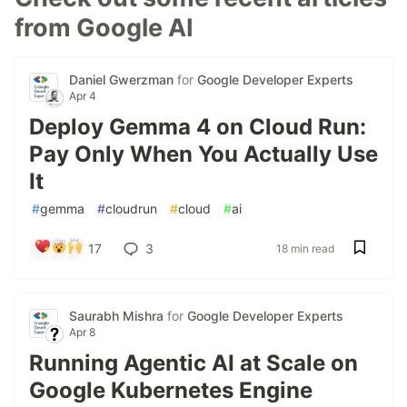
from Google AI
Daniel Gwerzman
for
Google Developer Experts
Apr 4
Deploy Gemma 4 on Cloud Run:
Pay Only When You Actually Use
It
#
gemma
#
cloudrun
#
cloud
#
ai
17
3
18 min read
Saurabh Mishra
for
Google Developer Experts
Apr 8
Running Agentic AI at Scale on
Google Kubernetes Engine