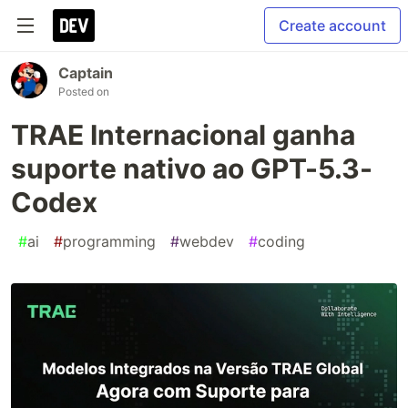
Create account
Captain
Posted on
TRAE Internacional ganha
suporte nativo ao GPT-5.3-
Codex
#
ai
#
programming
#
webdev
#
coding