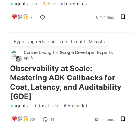
#
agents
#
ai
#
cloud
#
kubernetes
7
6 min read
Bypassing redundant steps to cut LLM costs
Connie Leung
for
Google Developer Experts
Apr 6
Observability at Scale:
Mastering ADK Callbacks for
Cost, Latency, and Auditability
[GDE]
#
agents
#
tutorial
#
ai
#
typescript
32
11
12 min read