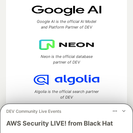
Google AI is the official AI Model
and Platform Partner of DEV
Neon is the official database
partner of DEV
Algolia is the official search partner
of DEV
DEV Community Live Events
AWS Security LIVE! from Black Hat
DEV Community
— A space to discuss and keep up software
development and manage your software career