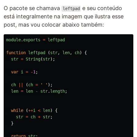
O pacote se chamava
e seu conteúdo
leftpad
está integralmente na imagem que ilustra esse
post, mas vou colocar abaixo também:
module
.
exports
=
leftpad
function
leftpad
(
str
,
len
,
ch
)
{
str
=
String
(
str
);
var
i
=
-
1
;
ch
||
(
ch
=
'
'
);
len
=
len
-
str
.
length
;
while 
(
++
i
<
len
)
{
str
=
ch
+
str
;
}
return
str
;