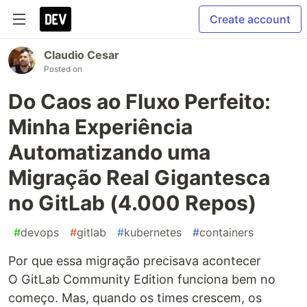
Create account
Claudio Cesar
Posted on
Do Caos ao Fluxo Perfeito:
Minha Experiência
Automatizando uma
Migração Real Gigantesca
no GitLab (4.000 Repos)
#
devops
#
gitlab
#
kubernetes
#
containers
Por que essa migração precisava acontecer
O GitLab Community Edition funciona bem no
começo. Mas, quando os times crescem, os