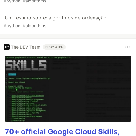
#
python
#
algorithms
Um resumo sobre: algoritmos de ordenação.
#
python
#
algorithms
The DEV Team
PROMOTED
70+ official Google Cloud Skills,