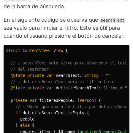
de la barra de búsqueda.
En el siguiente código se observa que
searchText
sea vacío para limpiar el filtro. Esto es útil para
cuando el usuario presione el botón de cancelar.
struct
ContentView
:
View
{
// ⚠️ searchText solo sirve para almacenar el texto
// del searchbar
@State
private
var
searchText
:
String
=
""
// ⚠️ definiteSearchText será mi filtro final
@State
private
var
definiteSearchText
:
String
=
""
private
var
filteredPeople
:
[
Person
]
{
// ⚠️ Notar que ahora se filtra por definiteSearch
if
definiteSearchText
.
isEmpty
{
people
}
else
{
people
.
filter
{
$0
.
name
.
localizedStandardContai