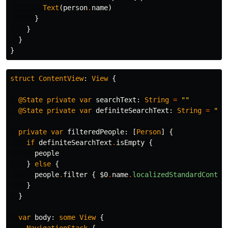
Text
(
person
.
name
)
}
}
}
}
struct
ContentView
:
View
{
@State
private
var
searchText
:
String
=
""
@State
private
var
definiteSearchText
:
String
=
""
private
var
filteredPeople
:
[
Person
]
{
if
definiteSearchText
.
isEmpty
{
people
}
else
{
people
.
filter
{
$0
.
name
.
localizedStandardContai
}
}
var
body
:
some
View
{