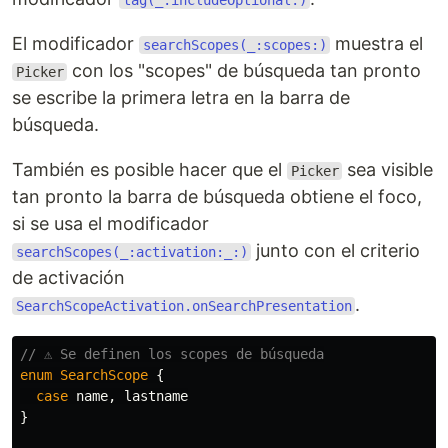
tag(_:includeOptional:)
El modificador
muestra el
searchScopes(_:scopes:)
con los "scopes" de búsqueda tan pronto
Picker
se escribe la primera letra en la barra de
búsqueda.
También es posible hacer que el
sea visible
Picker
tan pronto la barra de búsqueda obtiene el foco,
si se usa el modificador
junto con el criterio
searchScopes(_:activation:_:)
de activación
.
SearchScopeActivation.onSearchPresentation
// ⚠️ Se definen los scopes de búsqueda
enum
SearchScope
{
case
name
,
lastname
}