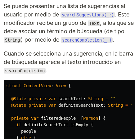
Se puede presentar una lista de sugerencias al
usuario por medio de
. Este
searchSuggestions(_:)
modificador recibe un grupo de
, a los que se
Text
debe asociar un término de búsqueda (de tipo
) por medio de
.
String
searchCompletion(_:)
Cuando se selecciona una sugerencia, en la barra
de búsqueda aparece el texto introducido en
.
searchCompletion
struct
ContentView
:
View
{
@State
private
var
searchText
:
String
=
""
@State
private
var
definiteSearchText
:
String
=
""
private
var
filteredPeople
:
[
Person
]
{
if
definiteSearchText
.
isEmpty
{
people
}
else
{