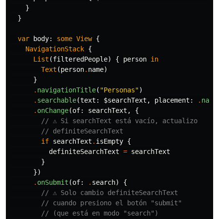
}
}
var
body
:
some
View
{
NavigationStack
{
List
(
filteredPeople
)
{
person
in
Text
(
person
.
name
)
}
.
navigationTitle
(
"Personas"
)
.
searchable
(
text
:
$searchText
,
placement
:
.
navi
.
onChange
(
of
:
searchText
,
{
// ⚠️ Si searchText está vacío, actualizo
// definiteSearchText
if
searchText
.
isEmpty
{
definiteSearchText
=
searchText
}
})
.
onSubmit
(
of
:
.
search
)
{
// ⚠️ Solo cambio definiteSearchText
// cuando presiono el botón "submit"
// (que está en modo "search")