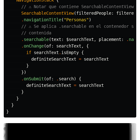
NavigationStack
{
// ⚠️ Notar que contiene SearchableContentView 
SearchableContentView
(
filteredPeople
:
filteredP
.
navigationTitle
(
"Personas"
)
// ⚠️ Se aplica .searchable en el contenedor sob
// contenida
.
searchable
(
text
:
$searchText
,
placement
:
.
navi
.
onChange
(
of
:
searchText
,
{
if
searchText
.
isEmpty
{
definiteSearchText
=
searchText
}
})
.
onSubmit
(
of
:
.
search
)
{
definiteSearchText
=
searchText
}
}
}
}