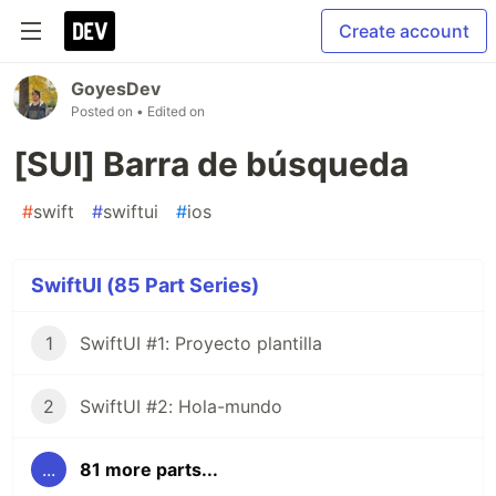
Create account
GoyesDev
Posted on
• Edited on
[SUI] Barra de búsqueda
#
swift
#
swiftui
#
ios
SwiftUI (85 Part Series)
1
SwiftUI #1: Proyecto plantilla
2
SwiftUI #2: Hola-mundo
...
81 more parts...