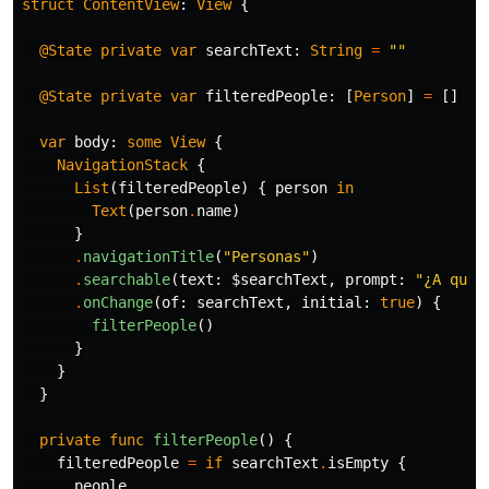
struct
ContentView
:
View
{
@State
private
var
searchText
:
String
=
""
@State
private
var
filteredPeople
:
[
Person
]
=
[]
var
body
:
some
View
{
NavigationStack
{
List
(
filteredPeople
)
{
person
in
Text
(
person
.
name
)
}
.
navigationTitle
(
"Personas"
)
.
searchable
(
text
:
$searchText
,
prompt
:
"¿A quié
.
onChange
(
of
:
searchText
,
initial
:
true
)
{
filterPeople
()
}
}
}
private
func
filterPeople
()
{
filteredPeople
=
if
searchText
.
isEmpty
{
people