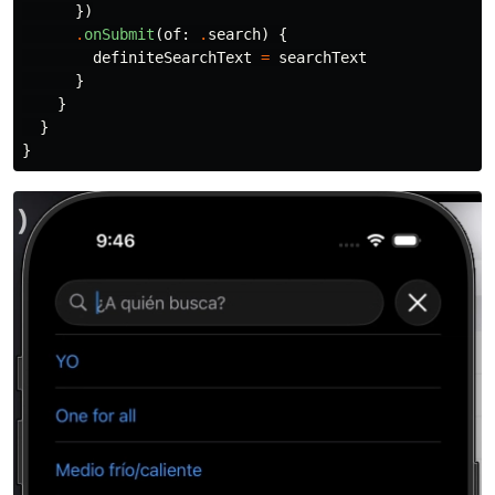
})
.
onSubmit
(
of
:
.
search
)
{
definiteSearchText
=
searchText
}
}
}
}