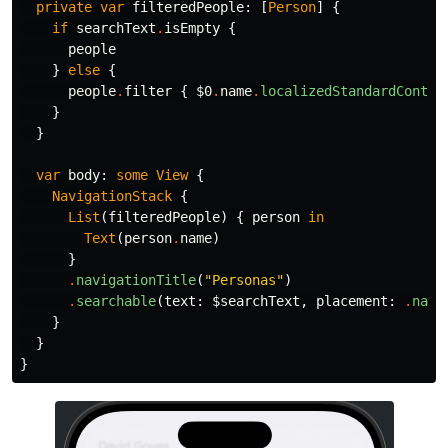
private
var
filteredPeople
:
[
Person
]
{
if
searchText
.
isEmpty
{
people
}
else
{
people
.
filter
{
$0
.
name
.
localizedStandardContai
}
}
var
body
:
some
View
{
NavigationStack
{
List
(
filteredPeople
)
{
person
in
Text
(
person
.
name
)
}
.
navigationTitle
(
"Personas"
)
.
searchable
(
text
:
$searchText
,
placement
:
.
navi
}
}
}