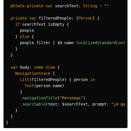
@State
private
var
searchText
:
String
=
""
private
var
filteredPeople
:
[
Person
]
{
if
searchText
.
isEmpty
{
people
}
else
{
people
.
filter
{
$0
.
name
.
localizedStandardContai
}
}
var
body
:
some
View
{
NavigationStack
{
List
(
filteredPeople
)
{
person
in
Text
(
person
.
name
)
}
.
navigationTitle
(
"Personas"
)
.
searchable
(
text
:
$searchText
,
prompt
:
"¿A quié
}
}
}