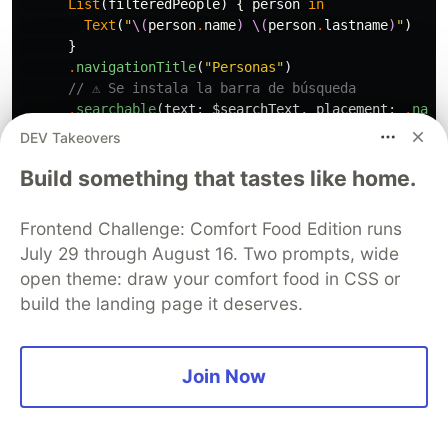
List
(
filteredPeople
)
{
person
in
Text
(
"
\(
person
.
name
)
\(
person
.
lastname
)
"
)
}
.
navigationTitle
(
"Personas"
)
// ⚠️ Se instala la barra de búsqueda
.
searchable
(
text
:
$searchText
,
placement
:
.
navi
// ⚠️ Se definen unos "scopes" para pintar un Pi
DEV Takeovers
.
searchScopes
(
$scope
,
activation
:
.
onTextEntry
)
// ⚠️ Los "scopes" tienen tags.
Build something that tastes like home.
Text
(
"Nombre"
)
.
tag
(
SearchScope
.
name
)
Text
(
"Apellido"
)
.
tag
(
SearchScope
.
lastname
)
Frontend Challenge: Comfort Food Edition runs
}
July 29 through August 16. Two prompts, wide
.
onChange
(
of
:
searchText
,
{
open theme: draw your comfort food in CSS or
if
searchText
.
isEmpty
{
definiteSearchText
=
searchText
build the landing page it deserves.
}
})
.
onSubmit
(
of
:
.
search
)
{
Join Now
definiteSearchText
=
searchText
}
}
}