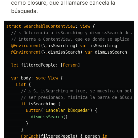
como closure, que al llamarse cancela la
búsqueda.
struct
SearchableContentView
:
View
{
// ⚠️ Referencia a isSearching y dismissSearch desde
// interna a ContentView, que es donde se aplica el
@Environment
(\
.
isSearching
)
var
isSearching
@Environment
(\
.
dismissSearch
)
var
dismissSearch
let
filteredPeople
:
[
Person
]
var
body
:
some
View
{
List
{
// ⚠️ Si isSearching = true, se muestra un botón
// ser presionado, minimiza la barra de búsqued
if
isSearching
{
Button
(
"Cancelar búsqueda"
)
{
dismissSearch
()
}
}
ForEach
(
filteredPeople
)
{
person
in