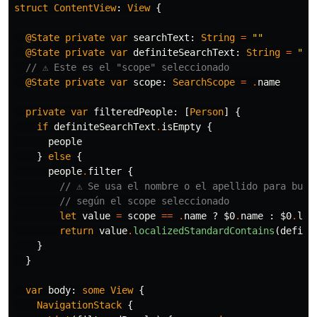
struct
ContentView
:
View
{
@State
private
var
searchText
:
String
=
""
@State
private
var
definiteSearchText
:
String
=
""
// ⚠️ Este es el "scope" seleccionado
@State
private
var
scope
:
SearchScope
=
.
name
private
var
filteredPeople
:
[
Person
]
{
if
definiteSearchText
.
isEmpty
{
people
}
else
{
people
.
filter
{
// ⚠️ Se usa el nombre o el apellido para busc
// según el scope seleccionado
let
value
=
scope
==
.
name
?
$0
.
name
:
$0
.
las
return
value
.
localizedStandardContains
(
defini
}
}
var
body
:
some
View
{
NavigationStack
{