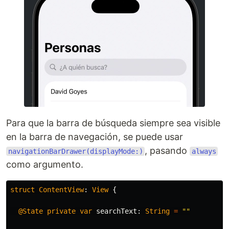
Para que la barra de búsqueda siempre sea visible
en la barra de navegación, se puede usar
, pasando
navigationBarDrawer(displayMode:)
always
como argumento.
struct
ContentView
:
View
{
@State
private
var
searchText
:
String
=
""