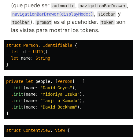
(que puede ser
,
,
automatic
navigationBarDrawer
,
y
navigationBarDrawer(displayMode:)
sidebar
).
es el placeholder.
son
toolbar
prompt
token
las vistas para mostrar los tokens.
struct
Person
:
Identifiable
{
let
id
=
UUID
()
let
name
:
String
}
private
let
people
:
[
Person
]
=
[
.
init
(
name
:
"David Goyes"
),
.
init
(
name
:
"Midoriya Izuku"
),
.
init
(
name
:
"Tanjiro Kamado"
),
.
init
(
name
:
"David Beckham"
),
]
struct
ContentView
:
View
{