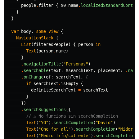
people
.
filter
{
$0
.
name
.
localizedStandardContai
}
}
var
body
:
some
View
{
NavigationStack
{
List
(
filteredPeople
)
{
person
in
Text
(
person
.
name
)
}
.
navigationTitle
(
"Personas"
)
.
searchable
(
text
:
$searchText
,
placement
:
.
navi
.
onChange
(
of
:
searchText
,
{
if
searchText
.
isEmpty
{
definiteSearchText
=
searchText
}
})
.
searchSuggestions
({
// ⚠️ No funciona sin searchCompletion
Text
(
"YO"
)
.
searchCompletion
(
"David"
)
Text
(
"One for all"
)
.
searchCompletion
(
"Midoriy
Text
(
"Medio frío/caliente"
)
.
searchCompletion
(