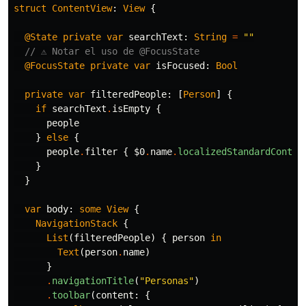
struct
ContentView
:
View
{
@State
private
var
searchText
:
String
=
""
// ⚠️ Notar el uso de @FocusState
@FocusState
private
var
isFocused
:
Bool
private
var
filteredPeople
:
[
Person
]
{
if
searchText
.
isEmpty
{
people
}
else
{
people
.
filter
{
$0
.
name
.
localizedStandardContai
}
}
var
body
:
some
View
{
NavigationStack
{
List
(
filteredPeople
)
{
person
in
Text
(
person
.
name
)
}
.
navigationTitle
(
"Personas"
)
.
toolbar
(
content
:
{