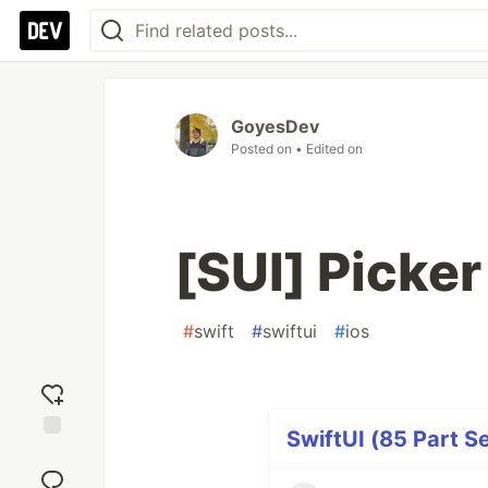
GoyesDev
Posted on
• Edited on
[SUI] Picker
#
swift
#
swiftui
#
ios
SwiftUI (85 Part Se
Add
reaction