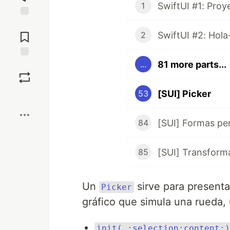
SwiftUI #1: Proye
1
Jump to
Comments
SwiftUI #2: Hol
2
81 more parts...
...
Save
[SUI] Picker
53
Boost
[SUI] Formas pe
84
[SUI] Transform
85
Un
sirve para presenta
Picker
gráfico que simula una rueda, 
init(_:selection:content:)