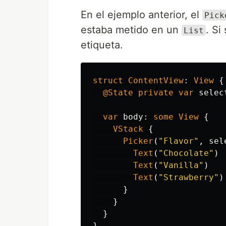
En el ejemplo anterior, el
Pick
estaba metido en un
. Si
List
etiqueta.
struct
ContentView
:
View
{
@State
private
var
selec
var
body
:
some
View
{
VStack
{
Picker
(
"Flavor"
,
sel
Text
(
"Chocolate"
)
Text
(
"Vanilla"
)
Text
(
"Strawberry"
)
}
}
}
}