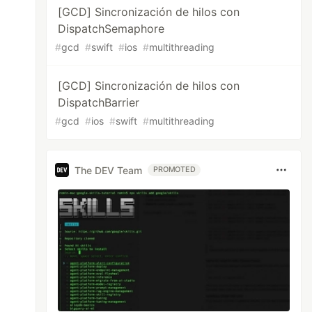
[GCD] Sincronización de hilos con
DispatchSemaphore
#
gcd
#
swift
#
ios
#
multithreading
[GCD] Sincronización de hilos con
DispatchBarrier
#
gcd
#
ios
#
swift
#
multithreading
The DEV Team
PROMOTED