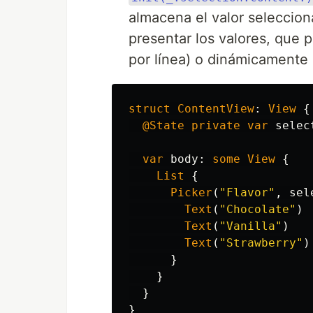
almacena el valor seleccio
presentar los valores, que 
por línea) o dinámicamente
struct
ContentView
:
View
{
@State
private
var
selec
var
body
:
some
View
{
List
{
Picker
(
"Flavor"
,
sel
Text
(
"Chocolate"
)
Text
(
"Vanilla"
)
Text
(
"Strawberry"
)
}
}
}
}