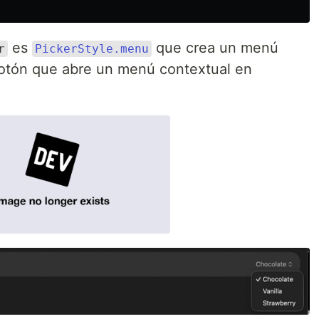
es
que crea un menú
r
PickerStyle.menu
otón que abre un menú contextual en