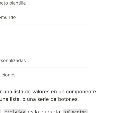
cto plantilla
a-mundo
rsonalizadas
aciones
r una lista de valores en un componente
una lista, o una serie de botones.
.
es la etiqueta.
titleKey
selection