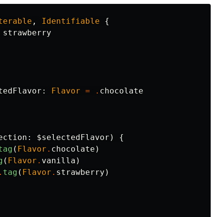
terable
,
Identifiable
{
strawberry
tedFlavor
:
Flavor
=
.
chocolate
ection
:
$selectedFlavor
)
{
tag
(
Flavor
.
chocolate
)
g
(
Flavor
.
vanilla
)
.
tag
(
Flavor
.
strawberry
)