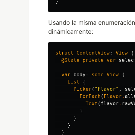
}
Usando la misma enumeración pa
dinámicamente:
struct
ContentView
:
View
{
@State
private
var
selec
var
body
:
some
View
{
List
{
Picker
(
"Flavor"
,
sel
ForEach
(
Flavor
.
all
Text
(
flavor
.
rawV
}
}
}
}