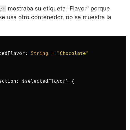
mostraba su etiqueta "Flavor" porque
er
 se usa otro contenedor, no se muestra la
tedFlavor
:
String
=
"Chocolate"
ection
:
$selectedFlavor
)
{