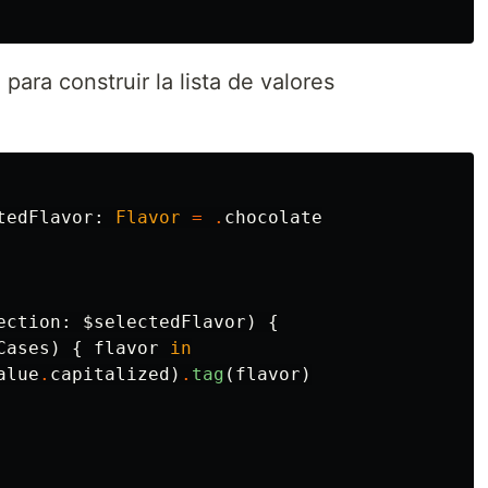
ra construir la lista de valores
tedFlavor
:
Flavor
=
.
chocolate
ection
:
$selectedFlavor
)
{
Cases
)
{
flavor
in
alue
.
capitalized
)
.
tag
(
flavor
)