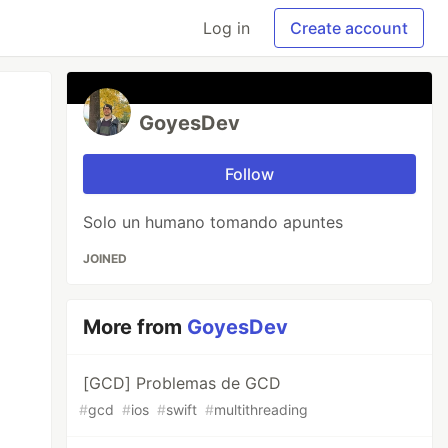
Log in
Create account
GoyesDev
Follow
Solo un humano tomando apuntes
JOINED
More from
GoyesDev
[GCD] Problemas de GCD
#
gcd
#
ios
#
swift
#
multithreading