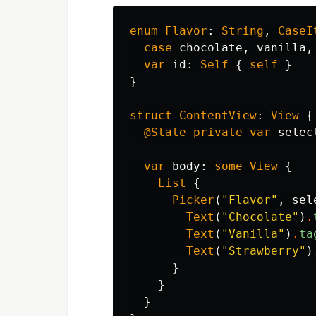
enum
Flavor
:
String
,
CaseI
case
chocolate
,
vanilla
,
var
id
:
Self
{
self
}
}
struct
ContentView
:
View
{
@State
private
var
selec
var
body
:
some
View
{
List
{
Picker
(
"Flavor"
,
sel
Text
(
"Chocolate"
)
.
Text
(
"Vanilla"
)
.
ta
Text
(
"Strawberry"
)
}
}
}