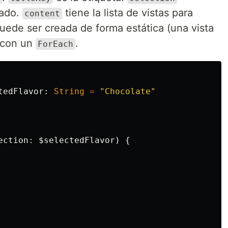
nado.
tiene la lista de vistas para
content
puede ser creada de forma estática (una vista
 con un
.
ForEach
tedFlavor
:
String
=
"Chocolate"
ection
:
$selectedFlavor
)
{