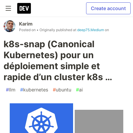
Create account
Karim
Posted on
• Originally published at
deep75.Medium
on
k8s-snap (Canonical
Kubernetes) pour un
déploiement simple et
rapide d’un cluster k8s …
#
llm
#
kubernetes
#
ubuntu
#
ai