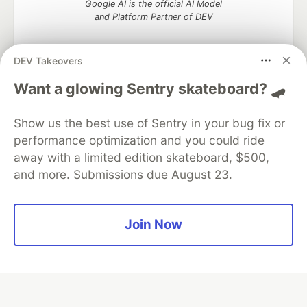
Google AI is the official AI Model
and Platform Partner of DEV
DEV Takeovers
Want a glowing Sentry skateboard? 🛹
Neon is the official database
partner of DEV
Show us the best use of Sentry in your bug fix or
performance optimization and you could ride
away with a limited edition skateboard, $500,
Algolia is the official search partner
and more. Submissions due August 23.
of DEV
Join Now
DEV Community
— A space to discuss and keep up software
development and manage your software career
Home
DEV Challenges
DEV++
Videos
DEV Education Tracks
DEV Help
Advertise on DEV
Organization Accounts
DEV Showcase
About
Contact