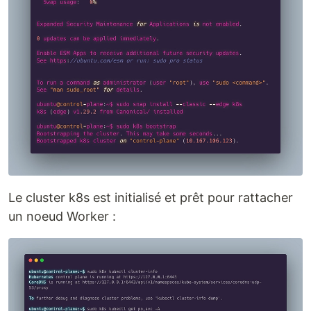
Le cluster k8s est initialisé et prêt pour rattacher
un noeud Worker :