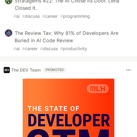
Stratagems #22: The AI Chose Its Door. Lena
Closed It.
#
ai
#
discuss
#
career
#
programming
The Review Tax: Why 81% of Developers Are
Buried in AI Code Review
#
ai
#
career
#
discuss
#
productivity
The DEV Team
PROMOTED