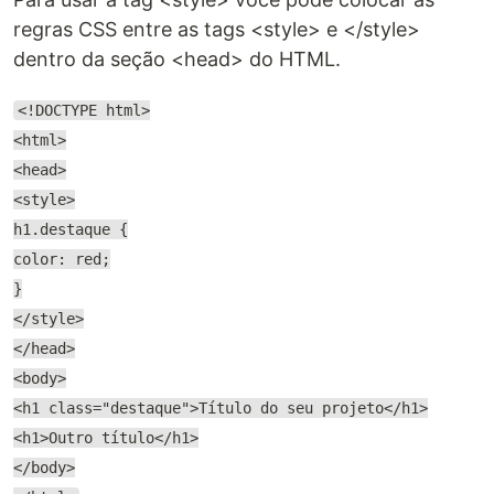
regras CSS entre as tags <style> e </style>
dentro da seção <head> do HTML.
<!DOCTYPE html>
<html>
<head>
<style>
h1.destaque {
color: red;
}
</style>
</head>
<body>
<h1 class="destaque">Título do seu projeto</h1>
<h1>Outro título</h1>
</body>