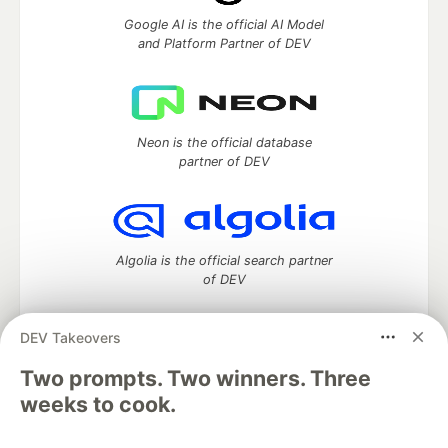
Google AI is the official AI Model
and Platform Partner of DEV
Neon is the official database
partner of DEV
Algolia is the official search partner
of DEV
DEV Takeovers
DEV Community
— A space to discuss and keep up software
Two prompts. Two winners. Three
development and manage your software career
weeks to cook.
Home
DEV Challenges
DEV++
Videos
DEV Education Tracks
DEV Help
Advertise on DEV