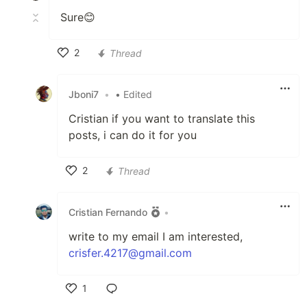
Sure😊
2
Thread
Like
Jboni7
•
• Edited
Cristian if you want to translate this
posts, i can do it for you
2
Thread
Like
Cristian Fernando
•
write to my email I am interested,
crisfer.4217@gmail.com
1