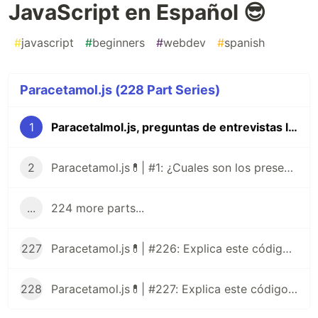
JavaScript en Español 😎
#
javascript
#
beginners
#
webdev
#
spanish
Paracetamol.js (228 Part Series)
1
Paracetalmol.js, preguntas de entrevistas laborales para JavaScript en Español 😎
2
Paracetamol.js💊| #1: ¿Cuales son los presentes tipos de datos de JavaScript?
...
224 more parts...
227
Paracetamol.js💊| #226: Explica este código JavaScript
228
Paracetamol.js💊| #227: Explica este código JavaScript