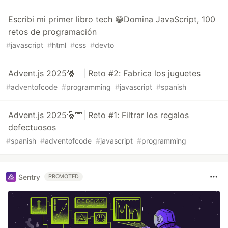
Escribi mi primer libro tech 😁Domina JavaScript, 100
retos de programación
#
javascript
#
html
#
css
#
devto
Advent.js 2025🎅🏼| Reto #2: Fabrica los juguetes
#
adventofcode
#
programming
#
javascript
#
spanish
Advent.js 2025🎅🏼| Reto #1: Filtrar los regalos
defectuosos
#
spanish
#
adventofcode
#
javascript
#
programming
Sentry
PROMOTED