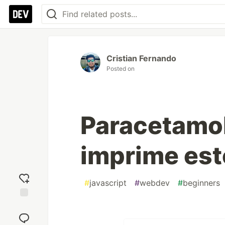
Cristian Fernando
Posted on
Paracetamol
imprime est
#
javascript
#
webdev
#
beginners
Add
reaction