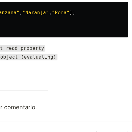
anzana
"
,
"
Naranja
"
,
"
Pera
"
];
t read property
 object (evaluating)
er comentario.