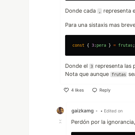
Donde cada
representa el
,
Para una sistaxis mas brev
const
{
3
:
pera
}
=
frutas
;
Donde el
representa las 
3
Nota que aunque
se
frutas
4
likes
Reply
Like
gaizkamg
•
• Edited on
Perdón por la ignorancia