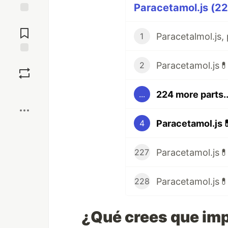
Paracetamol.js (22
Jump to
Comments
1
Save
2
Boost
224 more parts..
...
Paracetamol.js
4
Paracetamol.js💊
227
Paracetamol.js💊
228
¿Qué crees que imp