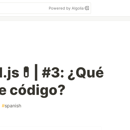
Powered by Algolia
.js💊| #3: ¿Qué
e código?
#
spanish