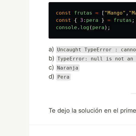
const
frutas
=
[
"
Mango
"
,
"
M
const
{
3
:
pera
}
=
frutas
;
console
.
log
(
pera
);
a)
Uncaught TypeError : canno
b)
TypeError: null is not an
c)
Naranja
d)
Pera
Te dejo la solución en el prim