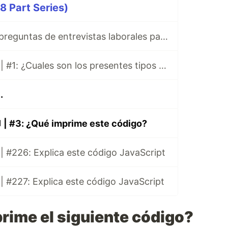
8 Part Series)
Paracetalmol.js, preguntas de entrevistas laborales para JavaScript en Español 😎
Paracetamol.js💊| #1: ¿Cuales son los presentes tipos de datos de JavaScript?
.
| #3: ¿Qué imprime este código?
| #226: Explica este código JavaScript
| #227: Explica este código JavaScript
rime el siguiente código?