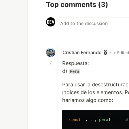
Top comments
(3)
Cristian Fernando
•
• Edite
Respuesta:
d)
Pera
Para usar la desestructurac
índices de los elementos. P
hariamos algo como:
const
[,
,
,
pera
]
=
frut