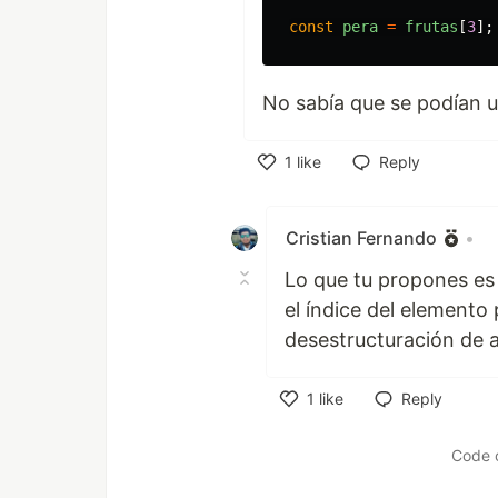
const
pera
=
frutas
[
3
];
No sabía que se podían u
1
like
Reply
Like
Cristian Fernando
•
Lo que tu propones es
el índice del elemento
desestructuración de 
1
like
Reply
Like
Code 