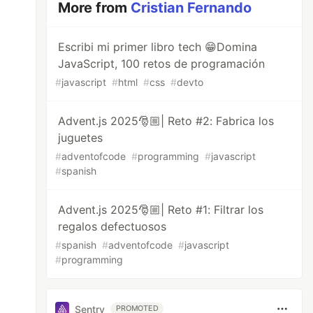
More from
Cristian Fernando
Escribi mi primer libro tech 😁Domina
JavaScript, 100 retos de programación
#
javascript
#
html
#
css
#
devto
Advent.js 2025🎅🏼| Reto #2: Fabrica los
juguetes
#
adventofcode
#
programming
#
javascript
#
spanish
Advent.js 2025🎅🏼| Reto #1: Filtrar los
regalos defectuosos
#
spanish
#
adventofcode
#
javascript
#
programming
Sentry
PROMOTED