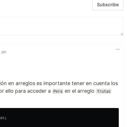
Subscribe
d on
ión en arreglos es importante tener en cuenta los
or ello para acceder a
en el arreglo
Pera
frutas
as
;