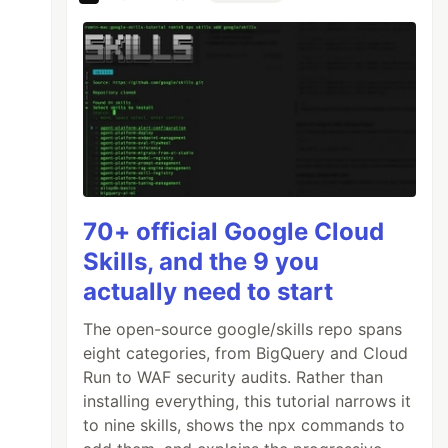
70+ official Google Cloud
Skills, and the 9 you
actually need to start
The open-source google/skills repo spans
eight categories, from BigQuery and Cloud
Run to WAF security audits. Rather than
installing everything, this tutorial narrows it
to nine skills, shows the npx commands to