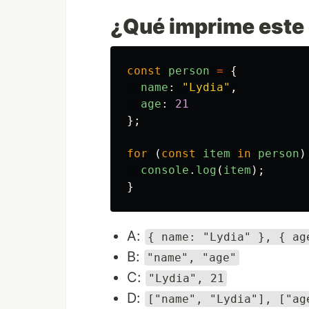
¿Qué imprime este 
const
person
=
{
name
:
"
Lydia
"
,
age
:
21
};
for 
(
const
item
in
person
)
console
.
log
(
item
);
}
A:
{ name: "Lydia" }, { ag
B:
"name", "age"
C:
"Lydia", 21
D:
["name", "Lydia"], ["ag