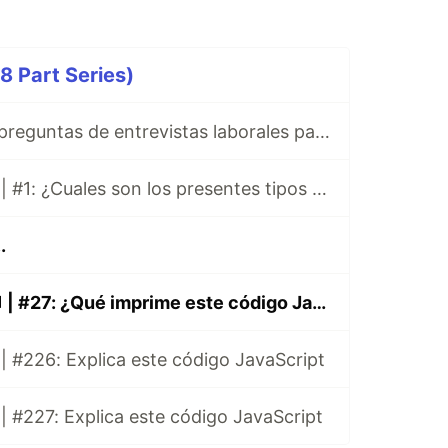
8 Part Series)
Paracetalmol.js, preguntas de entrevistas laborales para JavaScript en Español 😎
Paracetamol.js💊| #1: ¿Cuales son los presentes tipos de datos de JavaScript?
.
Paracetamol.js💊| #27: ¿Qué imprime este código JavaScript?
| #226: Explica este código JavaScript
| #227: Explica este código JavaScript