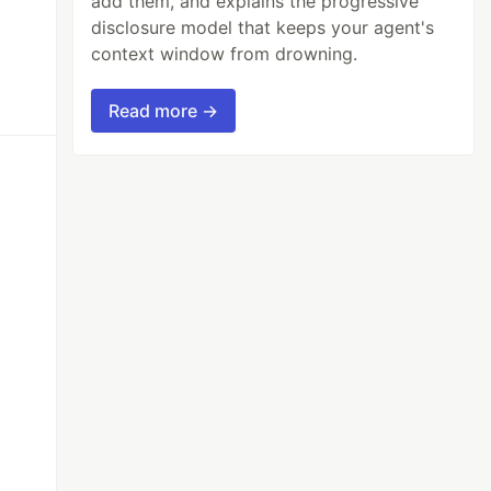
add them, and explains the progressive
disclosure model that keeps your agent's
context window from drowning.
Read more →