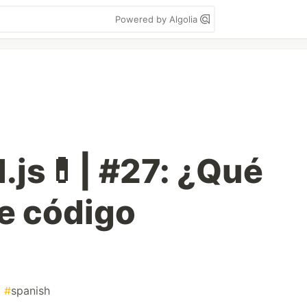
Powered by Algolia
.js💊| #27: ¿Qué
e código
#
spanish