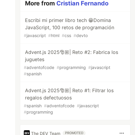
More from
Cristian Fernando
Escribi mi primer libro tech 😁Domina
JavaScript, 100 retos de programación
#
javascript
#
html
#
css
#
devto
Advent.js 2025🎅🏼| Reto #2: Fabrica los
juguetes
#
adventofcode
#
programming
#
javascript
#
spanish
Advent.js 2025🎅🏼| Reto #1: Filtrar los
regalos defectuosos
#
spanish
#
adventofcode
#
javascript
#
programming
The DEV Team
PROMOTED