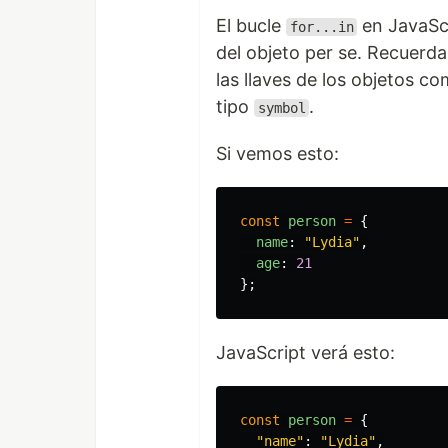
El bucle
en JavaScr
for...in
del objeto per se. Recuerda
las llaves de los objetos c
tipo
.
symbol
Si vemos esto:
const
person
=
{
name
:
"
Lydia
"
,
age
:
21
};
JavaScript verá esto:
const
person
=
{
"
name
"
:
"
Lydia
"
,