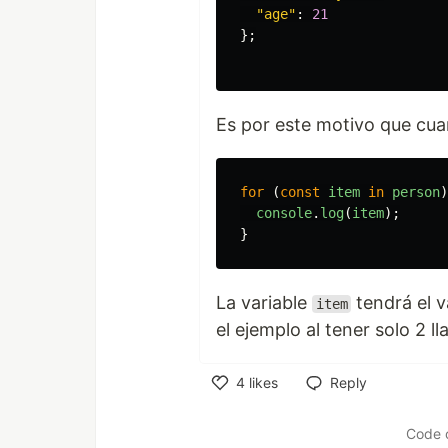
"
age
"
:
21
};
Es por este motivo que cu
for 
(
const
item
in
person
)
console
.
log
(
item
);
}
La variable
tendrá el v
item
el ejemplo al tener solo 2 l
4
likes
Reply
Like
Code 