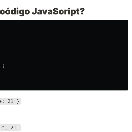
código JavaScript?
{
e: 21 }
e", 21]