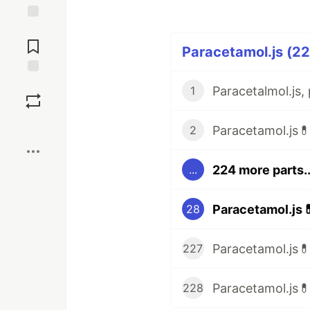
Jump to
Comments
Paracetamol.js (22
Save
1
Boost
2
224 more parts..
...
28
Paracetamol.js💊
227
Paracetamol.js💊
228