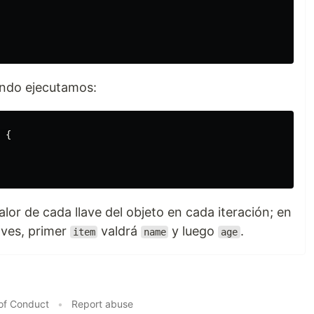
ando ejecutamos:
{
alor de cada llave del objeto en cada iteración; en
laves, primer
valdrá
y luego
.
item
name
age
of Conduct
•
Report abuse