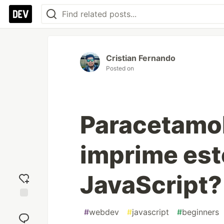
Cristian Fernando
Posted on
Paracetamol
imprime est
JavaScript?
Add
#
webdev
#
javascript
#
beginners
reaction