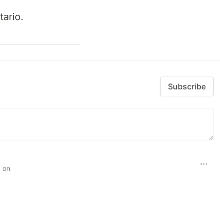
ario.
Subscribe
d on