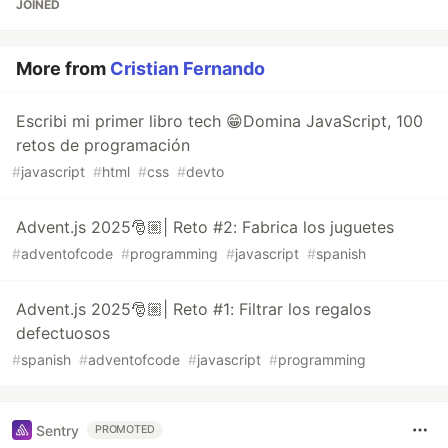
JOINED
More from
Cristian Fernando
Escribi mi primer libro tech 😁Domina JavaScript, 100
retos de programación
#
javascript
#
html
#
css
#
devto
Advent.js 2025🎅🏼| Reto #2: Fabrica los juguetes
#
adventofcode
#
programming
#
javascript
#
spanish
Advent.js 2025🎅🏼| Reto #1: Filtrar los regalos
defectuosos
#
spanish
#
adventofcode
#
javascript
#
programming
Sentry
PROMOTED