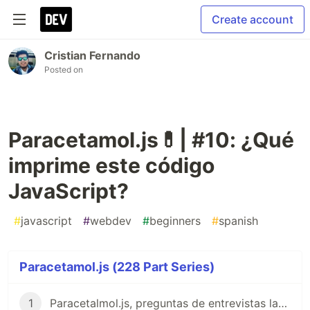
Create account
Cristian Fernando
Posted on
Paracetamol.js💊| #10: ¿Qué
imprime este código
JavaScript?
#
javascript
#
webdev
#
beginners
#
spanish
Paracetamol.js (228 Part Series)
1
Paracetalmol.js, preguntas de entrevistas laborales para JavaScript en Español 😎