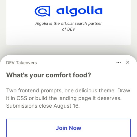
Algolia is the official search partner
of DEV
DEV Community
— A space to discuss and keep up software
DEV Takeovers
development and manage your software career
Home
DEV Challenges
DEV++
Videos
What's your comfort food?
DEV Education Tracks
DEV Help
Advertise on DEV
Organization Accounts
DEV Showcase
About
Contact
Two frontend prompts, one delicious theme. Draw
Free Postgres Database
DEV Shop
MLH
Code of Conduct
Privacy Policy
Terms of Use
it in CSS or build the landing page it deserves.
Built on
Forem
— the
open source
software that powers
DEV
Submissions close August 16.
and other inclusive communities.
Made with love and
Ruby on Rails
. DEV Community
©
2016 -
2026.
Join Now