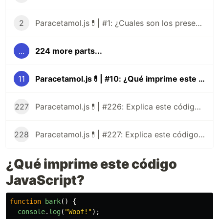
2
Paracetamol.js💊| #1: ¿Cuales son los presentes tipos de datos de JavaScript?
...
224 more parts...
11
Paracetamol.js💊| #10: ¿Qué imprime este código JavaScript?
227
Paracetamol.js💊| #226: Explica este código JavaScript
228
Paracetamol.js💊| #227: Explica este código JavaScript
¿Qué imprime este código
JavaScript?
function
bark
()
{
console
.
log
(
"
Woof!
"
);