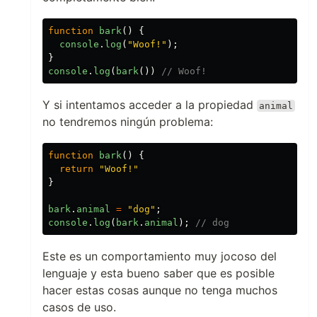
function
bark
()
{
console
.
log
(
"
Woof!
"
);
}
console
.
log
(
bark
())
// Woof!
Y si intentamos acceder a la propiedad
animal
no tendremos ningún problema:
function
bark
()
{
return
"
Woof!
"
}
bark
.
animal
=
"
dog
"
;
console
.
log
(
bark
.
animal
);
// dog
Este es un comportamiento muy jocoso del
lenguaje y esta bueno saber que es posible
hacer estas cosas aunque no tenga muchos
casos de uso.