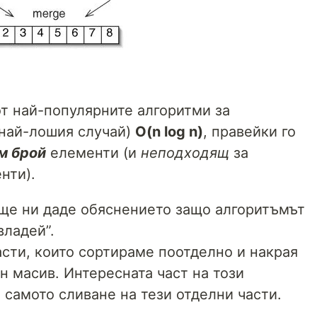
от най-популярните алгоритми за
 най-лошия случай)
O(n log n)
, правейки го
м брой
елементи (и
неподходящ
за
нти).
 ще ни даде обяснението защо алгоритъмът
владей”.
асти, които сортираме поотделно и накрая
н масив. Интересната част на този
а самото сливане на тези отделни части.