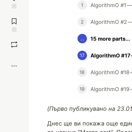
AlgorithmO #1 
1
Jump to
Comments
2
Save
15 more parts...
...
Boost
17
AlgorithmO #18
18
19
(Първо публикувано на 23.01
Днес ще ви покажа още един