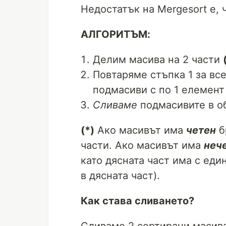
Недостатък на Mergesort е, 
АЛГОРИТЪМ:
Делим масива на 2 части
Повтаряме стъпка 1 за вс
подмасиви с по 1 елемент
Сливаме
подмасивите в о
(*)
Ако масивът има
четен
б
части. Ако масивът има
неч
като дясната част има с еди
в дясната част).
Как става сливането?