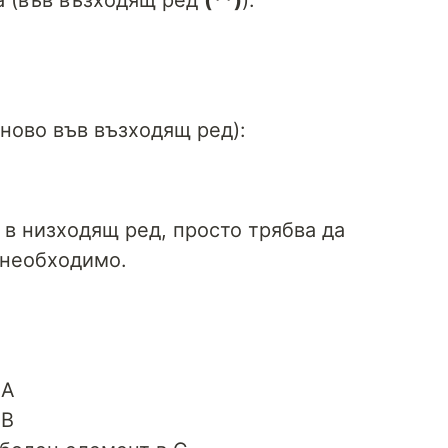
а (във възходящ ред
(**)
):
тново във възходящ ред):
в низходящ ред, просто трябва да
 необходимо.
 A
 B