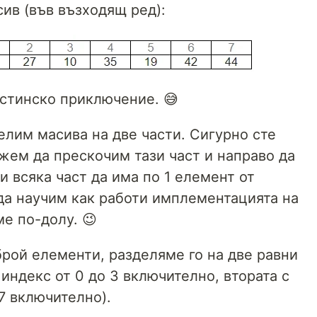
ив (във възходящ ред):
стинско приключение. 😅
елим масива на две части. Сигурно сте
жем да прескочим тази част и направо да
и всяка част да има по 1 елемент от
 да научим как работи имплементацията на
ме по-долу. 😉
брой елементи, разделяме го на две равни
 индекс от 0 до 3 включително, втората с
7 включително).