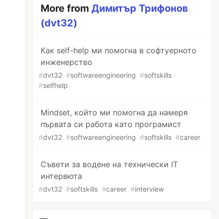
More from
Димитър Трифонов
(dvt32)
Как self-help ми помогна в софтуерното
инженерство
#
dvt32
#
softwareengineering
#
softskills
#
selfhelp
Mindset, който ми помогна да намеря
първата си работа като програмист
#
dvt32
#
softwareengineering
#
softskills
#
career
Съвети за водене на технически IT
интервюта
#
dvt32
#
softskills
#
career
#
interview