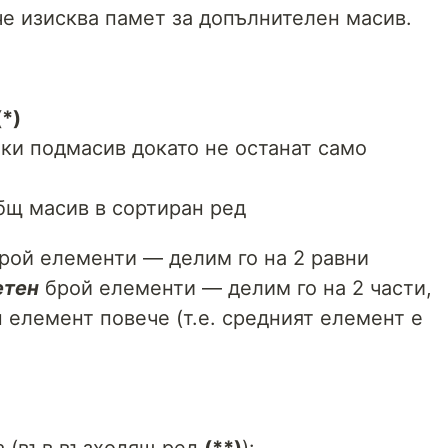
че изисква памет за допълнителен масив.
(*)
еки подмасив докато не останат само
бщ масив в сортиран ред
рой елементи — делим го на 2 равни
етен
брой елементи — делим го на 2 части,
н елемент повече (т.е. средният елемент е