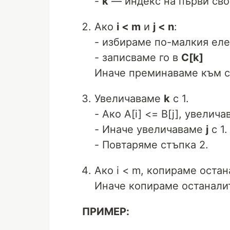
-
k
— индекс на първи сво
Ако
i < m
и
j < n
:
- избираме по-малкия ел
- записваме го в
C[k]
Иначе преминаваме към с
Увеличаваме
k
с 1.
- Ако A[i] <= B[j], увелич
- Иначе увеличаваме
j
с 1.
- Повтаряме стъпка 2.
Ако i < m, копираме остан
Иначе копираме останалит
ПРИМЕР: