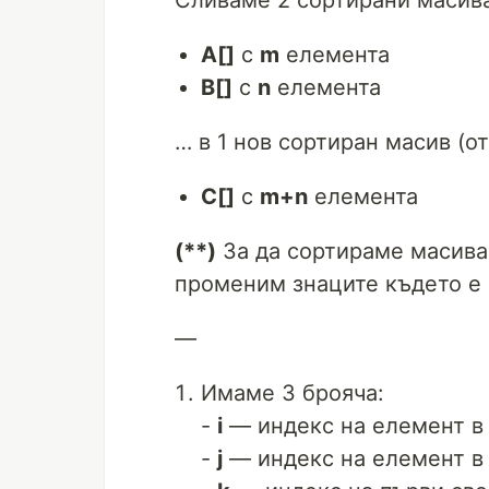
Сливаме 2 сортирани масив
А[]
с
m
елемента
B[]
с
n
елемента
… в 1 нов сортиран масив (о
C[]
с
m+n
елемента
(**)
За да сортираме масива 
променим знаците където е
—
Имаме 3 брояча:
-
i
— индекс на елемент в
-
j
— индекс на елемент в