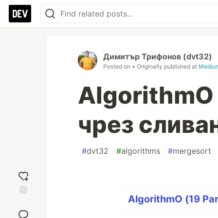
Димитър Трифонов (dvt32)
Posted on
• Originally published at
Mediu
AlgorithmO
чрез сливан
#
dvt32
#
algorithms
#
mergesort
AlgorithmO (19 Par
Add
reaction