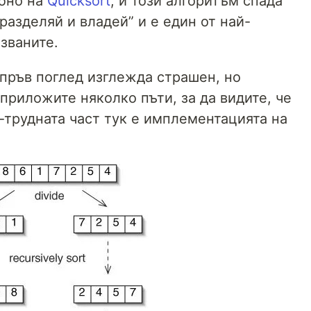
обно на
Quicksort
, и този алгоритъм спада
разделяй и владей” и е един от най-
званите.
 пръв поглед изглежда страшен, но
приложите няколко пъти, за да видите, че
о-трудната част тук е имплементацията на