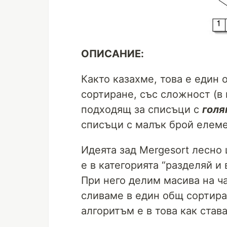
ОПИСАНИЕ:
Както казахме, това е един 
сортиране, със сложност (в
подходящ за списъци с
голя
списъци с малък брой елеме
Идеята зад Mergesort лесно
е в категорията “разделяй и 
При него делим масива на ч
сливаме в един общ сортира
алгоритъм е в това как став