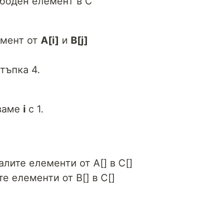
боден елемент в C
емент от
A[i]
и
B[j]
тъпка 4.
аваме
i
с 1.
алите елементи от А[] в C[]
е елементи от B[] в C[]