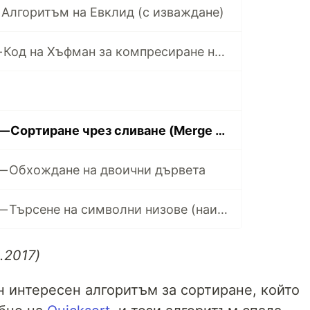
— Алгоритъм на Евклид (с изваждане)
AlgorithmO #2 — Код на Хъфман за компресиране на данни
AlgorithmO #17 — Сортиране чрез сливане (Merge sort)
 — Обхождане на двоични дървета
AlgorithmO #19 — Търсене на символни низове (наивен подход)
.2017)
 интересен алгоритъм за сортиране, който