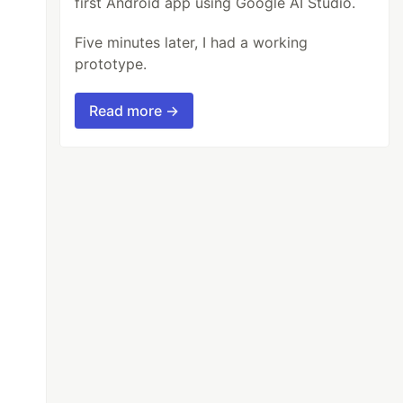
first Android app using Google AI Studio.
Five minutes later, I had a working
prototype.
Read more →