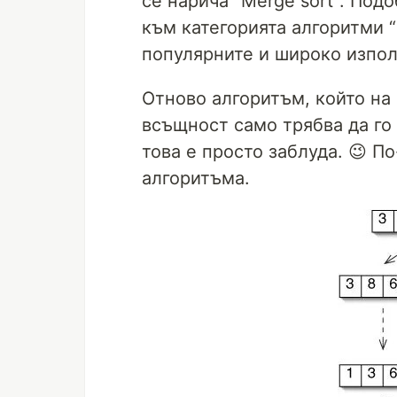
се нарича “Merge sort”. Под
към категорията алгоритми “
популярните и широко изпол
Отново алгоритъм, който на
всъщност само трябва да го 
това е просто заблуда. 😉 П
алгоритъма.