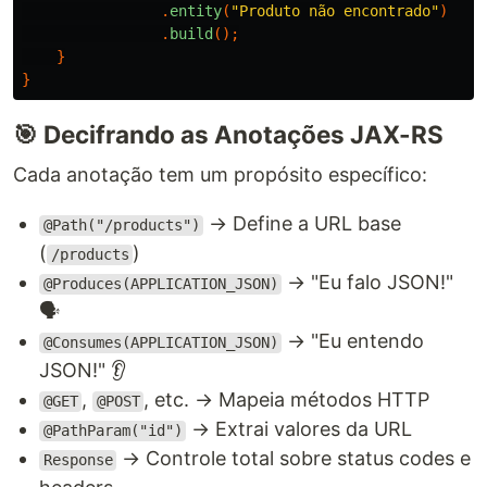
.
entity
(
"Produto não encontrado"
)
.
build
();
}
}
🎯 Decifrando as Anotações JAX-RS
Cada anotação tem um propósito específico:
→ Define a URL base
@Path("/products")
(
)
/products
→ "Eu falo JSON!"
@Produces(APPLICATION_JSON)
🗣️
→ "Eu entendo
@Consumes(APPLICATION_JSON)
JSON!" 👂
,
, etc. → Mapeia métodos HTTP
@GET
@POST
→ Extrai valores da URL
@PathParam("id")
→ Controle total sobre status codes e
Response