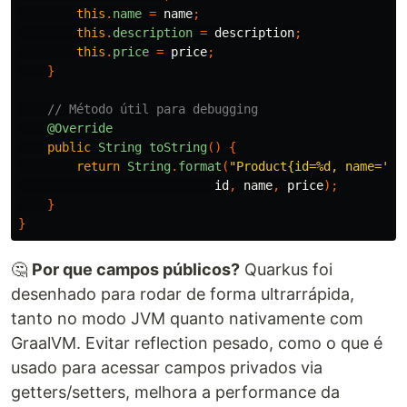
this
.
name
=
name
;
this
.
description
=
description
;
this
.
price
=
price
;
}
// Método útil para debugging
@Override
public
String
toString
()
{
return
String
.
format
(
"Product{id=%d, name='%s
id
,
name
,
price
);
}
}
🤔
Por que campos públicos?
Quarkus foi
desenhado para rodar de forma ultrarrápida,
tanto no modo JVM quanto nativamente com
GraalVM. Evitar reflection pesado, como o que é
usado para acessar campos privados via
getters/setters, melhora a performance da