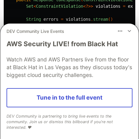
Set
<
ConstraintViolation
<?>>
violations
=
exce
String
errors
=
violations
.
stream
()
.
map
(
violation
->
{
DEV Community Live Events
// Extrai o último nome do caminh
String
path
=
violation
.
getProper
AWS Security LIVE! from Black Hat
String
field
=
path
.
contains
(
"."
)
return
String
.
format
(
"%s: %s"
,
fi
})
Watch AWS and AWS Partners live from the floor
.
distinct
()
at Black Hat in Las Vegas as they discuss today's
.
collect
(
Collectors
.
joining
(
", "
));
biggest cloud security challenges.
return
Response
.
status
(
Response
.
Status
.
BAD_RE
.
entity
(
new
ErrorResponse
(
"VALIDATION
Tune in to the full event
.
build
();
}
}
DEV Community is partnering to bring live events to the
community. Join us or dismiss this billboard if you're not
Testando Validação
interested. ❤️
Tente criar um produto inválido: