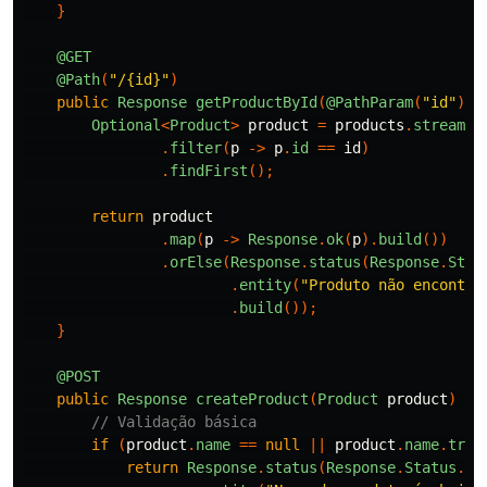
}
@GET
@Path
(
"/{id}"
)
public
Response
getProductById
(
@PathParam
(
"id"
)
L
Optional
<
Product
>
product
=
products
.
stream
()
.
filter
(
p
->
p
.
id
==
id
)
.
findFirst
();
return
product
.
map
(
p
->
Response
.
ok
(
p
).
build
())
.
orElse
(
Response
.
status
(
Response
.
Stat
.
entity
(
"Produto não encontra
.
build
());
}
@POST
public
Response
createProduct
(
Product
product
)
{
// Validação básica
if
(
product
.
name
==
null
||
product
.
name
.
trim
return
Response
.
status
(
Response
.
Status
.
BA