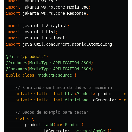
import
jakarta.ws.rs.*
;
import
jakarta.ws.rs.core.MediaType
;
import
jakarta.ws.rs.core.Response
;
import
java.util.ArrayList
;
import
java.util.List
;
import
java.util.Optional
;
import
java.util.concurrent.atomic.AtomicLong
;
@Path
(
"/products"
)
@Produces
(
MediaType
.
APPLICATION_JSON
)
@Consumes
(
MediaType
.
APPLICATION_JSON
)
public
class
ProductResource
{
// Simulando um banco de dados em memória
private
static
final
List
<
Product
>
products
=
new
private
static
final
AtomicLong
idGenerator
=
new
// Dados de exemplo para testar
static
{
products
.
add
(
new
Product
(
idGenerator
.
incrementAndGet
(),