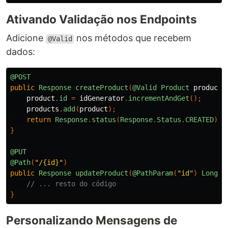
Ativando Validação nos Endpoints
Adicione
nos métodos que recebem
@Valid
dados:
@POST
public
Response
createProduct
(
@Valid
Product
product
)
product
.
id
=
idGenerator
.
incrementAndGet
();
products
.
add
(
product
);
return
Response
.
status
(
Response
.
Status
.
CREATED
).
e
}
@PUT
@Path
(
"/{id}"
)
public
Response
updateProduct
(
@PathParam
(
"id"
)
Long
i
// ... resto do código
}
Personalizando Mensagens de