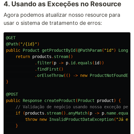
4. Usando as Exceções no Resource
Agora podemos atualizar nosso resource para
usar o sistema de tratamento de erros:
@GET
@Path
(
"/{id}"
)
public
Product
getProductById
(
@PathParam
(
"id"
)
Long
i
return
products
.
stream
()
.
filter
(
p
->
p
.
id
.
equals
(
id
))
.
findFirst
()
.
orElseThrow
(()
->
new
ProductNotFoundExc
}
@POST
public
Response
createProduct
(
Product
product
)
{
// Validação de negócio usando nossa exceção pers
if
(
products
.
stream
().
anyMatch
(
p
->
p
.
name
.
equals
throw
new
InvalidProductDataException
(
"Já exi
}