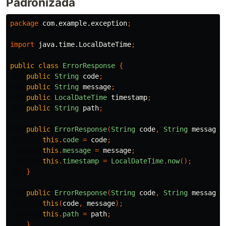
Padronizada
package
com.example.exception
;
import
java.time.LocalDateTime
;
public
class
ErrorResponse
{
public
String
code
;
public
String
message
;
public
LocalDateTime
timestamp
;
public
String
path
;
public
ErrorResponse
(
String
code
,
String
message
)
this
.
code
=
code
;
this
.
message
=
message
;
this
.
timestamp
=
LocalDateTime
.
now
();
}
public
ErrorResponse
(
String
code
,
String
message
,
this
(
code
,
message
);
this
.
path
=
path
;
}