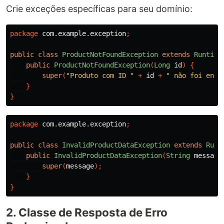
Crie exceções específicas para seu domínio:
package
com.example.exception
;
public
class
ProductNotFoundException
extends
Runtime
public
ProductNotFoundException
(
Long
id
)
{
super
(
"Produto com ID "
+
id
+
" não foi enco
}
}
package
com.example.exception
;
public
class
InvalidProductDataException
extends
Runt
public
InvalidProductDataException
(
String
message
super
(
message
);
}
}
2. Classe de Resposta de Erro