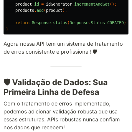
product
.
id
=
idGenerator
.
incrementAndGet
();
products
.
add
(
product
);
return
Response
.
status
(
Response
.
Status
.
CREATED
).
e
}
Agora nossa API tem um sistema de tratamento
de erros consistente e profissional! 🛡️
🛡️ Validação de Dados: Sua
Primeira Linha de Defesa
Com o tratamento de erros implementado,
podemos adicionar validação robusta que usa
essas estruturas. APIs robustas nunca confiam
nos dados que recebem!