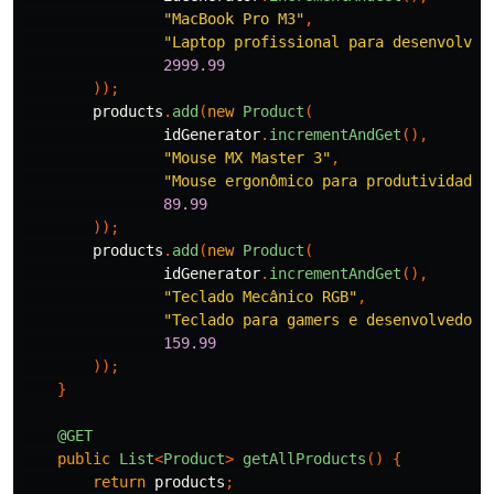
"MacBook Pro M3"
,
"Laptop profissional para desenvolvim
2999.99
));
products
.
add
(
new
Product
(
idGenerator
.
incrementAndGet
(),
"Mouse MX Master 3"
,
"Mouse ergonômico para produtividade"
89.99
));
products
.
add
(
new
Product
(
idGenerator
.
incrementAndGet
(),
"Teclado Mecânico RGB"
,
"Teclado para gamers e desenvolvedore
159.99
));
}
@GET
public
List
<
Product
>
getAllProducts
()
{
return
products
;