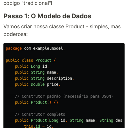
código "tradicional"!
Passo 1: O Modelo de Dados
Vamos criar nossa classe Product - simples, mas
poderosa:
package
com.example.model
;
public
class
Product
{
public
Long
id
;
public
String
name
;
public
String
description
;
public
Double
price
;
// Construtor padrão (necessário para JSON)
public
Product
()
{}
// Construtor completo
public
Product
(
Long
id
,
String
name
,
String
descr
this
.
id
=
id
;