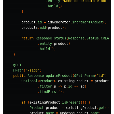
.
entity
(
"Nome do produto é obriga
.
build
();
}
product
.
id
=
idGenerator
.
incrementAndGet
();
products
.
add
(
product
);
return
Response
.
status
(
Response
.
Status
.
CREATE
.
entity
(
product
)
.
build
();
}
@PUT
@Path
(
"/{id}"
)
public
Response
updateProduct
(
@PathParam
(
"id"
)
Lo
Optional
<
Product
>
existingProduct
=
products
.
.
filter
(
p
->
p
.
id
==
id
)
.
findFirst
();
if
(
existingProduct
.
isPresent
())
{
Product
product
=
existingProduct
.
get
();
product
.
name
=
updatedProduct
.
name
;