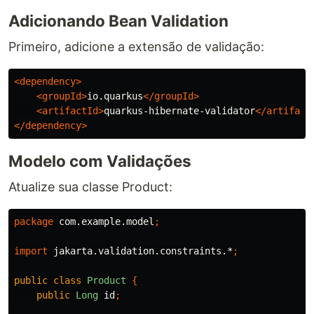
Adicionando Bean Validation
Primeiro, adicione a extensão de validação:
<dependency>
<groupId>
io.quarkus
</groupId>
<artifactId>
quarkus-hibernate-validator
</artifact
</dependency>
Modelo com Validações
Atualize sua classe Product:
package
com.example.model
;
import
jakarta.validation.constraints.*
;
public
class
Product
{
public
Long
id
;