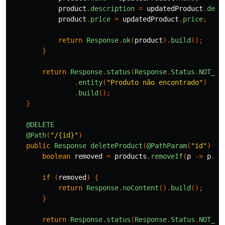
product
.
description
=
updatedProduct
.
desc
product
.
price
=
updatedProduct
.
price
;
return
Response
.
ok
(
product
).
build
();
}
return
Response
.
status
(
Response
.
Status
.
NOT_FO
.
entity
(
"Produto não encontrado"
)
.
build
();
}
@DELETE
@Path
(
"/{id}"
)
public
Response
deleteProduct
(
@PathParam
(
"id"
)
Lo
boolean
removed
=
products
.
removeIf
(
p
->
p
.
id
if
(
removed
)
{
return
Response
.
noContent
().
build
();
}
return
Response
.
status
(
Response
.
Status
.
NOT_FO