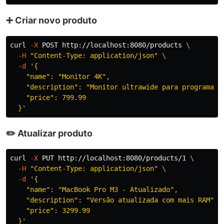
➕ Criar novo produto
curl 
-X
 POST http://localhost:8080/products 
\
-H
"Content-Type: application/json"
\
-d
'{

    "name": "Monitor 4K",

    "description": "Monitor ultrawide para programação
    "price": 799.99

  }'
✏️ Atualizar produto
curl 
-X
 PUT http://localhost:8080/products/1 
\
-H
"Content-Type: application/json"
\
-d
'{

    "name": "MacBook Pro M3 - Atualizado",

    "description": "Versão atualizada com mais RAM",

    "price": 3299.99

  }'