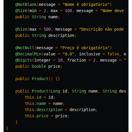
@NotBlank
(
message
=
"Nome é obrigatório"
)
@Size
(
min
=
2
,
max
=
100
,
message
=
"Nome deve te
public
String
name
;
@Size
(
max
=
500
,
message
=
"Descrição não pode ex
public
String
description
;
@NotNull
(
message
=
"Preço é obrigatório"
)
@DecimalMin
(
value
=
"0.0"
,
inclusive
=
false
,
mes
@Digits
(
integer
=
10
,
fraction
=
2
,
message
=
"Pr
public
Double
price
;
public
Product
()
{}
public
Product
(
Long
id
,
String
name
,
String
descr
this
.
id
=
id
;
this
.
name
=
name
;
this
.
description
=
description
;
this
.
price
=
price
;
}
}