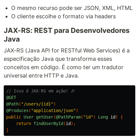
O mesmo recurso pode ser JSON, XML, HTML
O cliente escolhe o formato via headers
JAX-RS: REST para Desenvolvedores
Java
JAX-RS (Java API for RESTful Web Services) é a
especificação Java que transforma esses
conceitos em código. É como ter um tradutor
universal entre HTTP e Java.
// Isso é JAX-RS em ação! 🎉
@GET
@Path
(
"/users/{id}"
)
@Produces
(
"application/json"
)
public
User
getUser
(
@PathParam
(
"id"
)
Long
id
)
{
return
findUserById
(
id
);
}