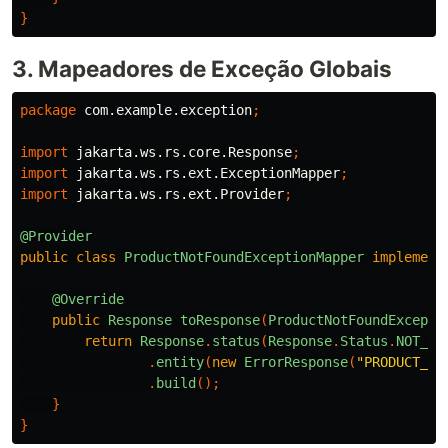
}
3. Mapeadores de Exceção Globais
package
com.example.exception
;
import
jakarta.ws.rs.core.Response
;
import
jakarta.ws.rs.ext.ExceptionMapper
;
import
jakarta.ws.rs.ext.Provider
;
@Provider
public
class
ProductNotFoundExceptionMapper
implement
@Override
public
Response
toResponse
(
ProductNotFoundExcepti
return
Response
.
status
(
Response
.
Status
.
NOT_FO
.
entity
(
new
ErrorResponse
(
"PRODUCT_NO
.
build
();
}
}