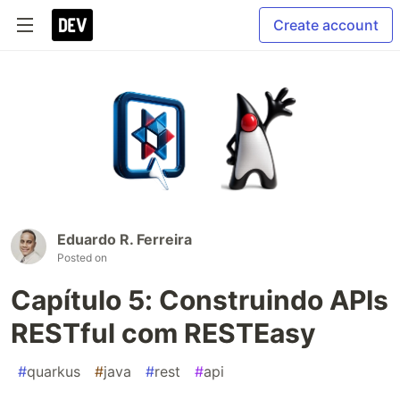
Create account
Eduardo R. Ferreira
Posted on
Capítulo 5: Construindo APIs
RESTful com RESTEasy
#
quarkus
#
java
#
rest
#
api