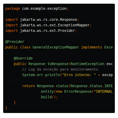
package
com.example.exception
;
import
jakarta.ws.rs.core.Response
;
import
jakarta.ws.rs.ext.ExceptionMapper
;
import
jakarta.ws.rs.ext.Provider
;
@Provider
public
class
GeneralExceptionMapper
implements
Except
@Override
public
Response
toResponse
(
RuntimeException
excep
// Log da exceção para monitoramento
System
.
err
.
println
(
"Erro interno: "
+
excepti
return
Response
.
status
(
Response
.
Status
.
INTERN
.
entity
(
new
ErrorResponse
(
"INTERNAL_E
.
build
();
}
}