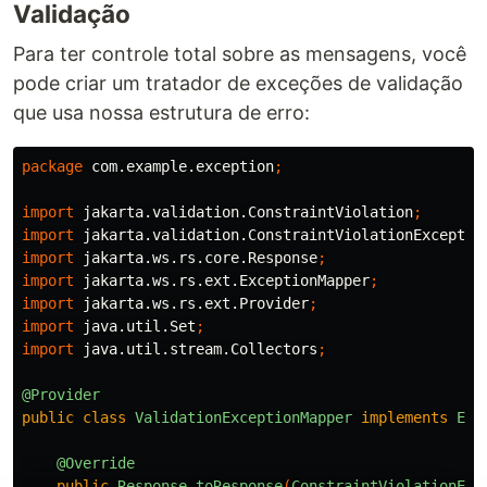
Validação
Para ter controle total sobre as mensagens, você
pode criar um tratador de exceções de validação
que usa nossa estrutura de erro:
package
com.example.exception
;
import
jakarta.validation.ConstraintViolation
;
import
jakarta.validation.ConstraintViolationExceptio
import
jakarta.ws.rs.core.Response
;
import
jakarta.ws.rs.ext.ExceptionMapper
;
import
jakarta.ws.rs.ext.Provider
;
import
java.util.Set
;
import
java.util.stream.Collectors
;
@Provider
public
class
ValidationExceptionMapper
implements
Exc
@Override
public
Response
toResponse
(
ConstraintViolationExc