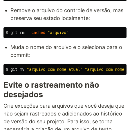
Remove o arquivo do controle de versão, mas
preserva seu estado localmente:
$ 
git 
rm
--cached
"arquivo"
Muda o nome do arquivo e o seleciona para o
commit:
$ 
git 
mv
"arquivo-com-nome-atual"
"arquivo-com-nome-r
Evite o rastreamento não
desejados
Crie exceções para arquivos que você deseja que
não sejam rastreados e adicionados ao histórico
de versão do seu projeto. Para isso, se torna
necessária a criação de um arquivo de texto