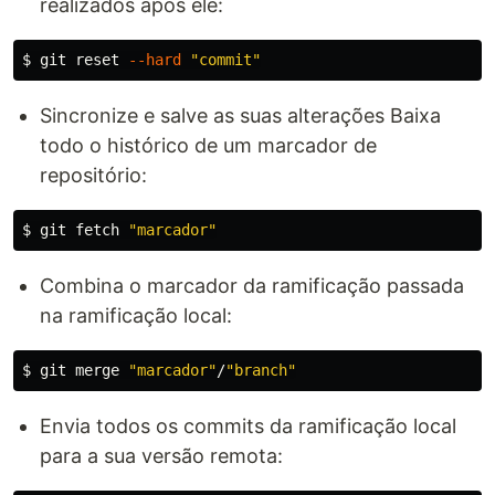
realizados após ele:
$ 
git reset 
--hard
"commit"
Sincronize e salve as suas alterações Baixa
todo o histórico de um marcador de
repositório:
$ 
git fetch 
"marcador"
Combina o marcador da ramificação passada
na ramificação local:
$ 
git merge 
"marcador"
/
"branch"
Envia todos os commits da ramificação local
para a sua versão remota: