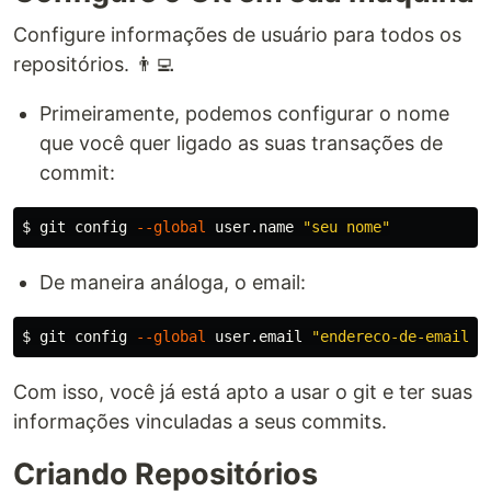
Configure informações de usuário para todos os
repositórios. 👨‍💻
Primeiramente, podemos configurar o nome
que você quer ligado as suas transações de
commit:
$ 
git config 
--global
 user.name 
"seu nome"
De maneira análoga, o email:
$ 
git config 
--global
 user.email 
"endereco-de-email"
Com isso, você já está apto a usar o git e ter suas
informações vinculadas a seus commits.
Criando Repositórios