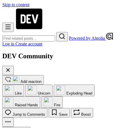
Skip to content
Powered by Algolia
Log in
Create account
DEV Community
Add reaction
Like
Unicorn
Exploding Head
Raised Hands
Fire
Jump to Comments
Save
Boost