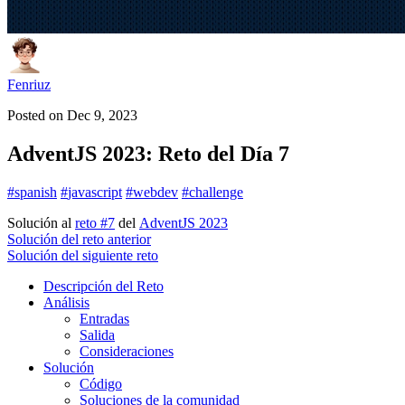
Fenriuz
Posted on
Dec 9, 2023
AdventJS 2023: Reto del Día 7
#
spanish
#
javascript
#
webdev
#
challenge
Solución al
reto #7
del
AdventJS 2023
Solución del reto anterior
Solución del siguiente reto
Descripción del Reto
Análisis
Entradas
Salida
Consideraciones
Solución
Código
Soluciones de la comunidad