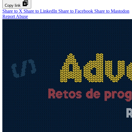
Copy link
Share to X
Share to LinkedIn
Share to Facebook
Share to Mastodon
Report Abuse