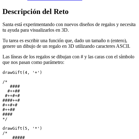
Descripción del Reto
Santa está experimentando con nuevos diseños de regalos y necesita
tu ayuda para visualizarlos en 3D.
Tu tarea es escribir una función que, dado un tamaño n (entero),
genere un dibujo de un regalo en 3D utilizando caracteres ASCII.
Las líneas de los regalos se dibujan con # y las caras con el símbolo
que nos pasan como parámetro:
drawGift
(
4
,
'
+
'
)
/*

   ####

  #++##

 #++#+#

####++#

#++#+#

#++##

####

*/
drawGift
(
5
,
'
*
'
)
/*

    #####
