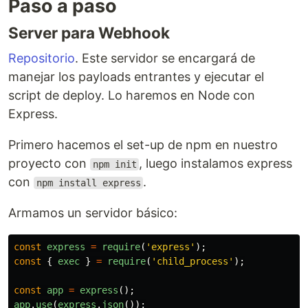
Paso a paso
Server para Webhook
Repositorio
. Este servidor se encargará de
manejar los payloads entrantes y ejecutar el
script de deploy. Lo haremos en Node con
Express.
Primero hacemos el set-up de npm en nuestro
proyecto con
, luego instalamos express
npm init
con
.
npm install express
Armamos un servidor básico:
const
express
=
require
(
'
express
'
);
const
{
exec
}
=
require
(
'
child_process
'
);
const
app
=
express
();
app
.
use
(
express
.
json
());