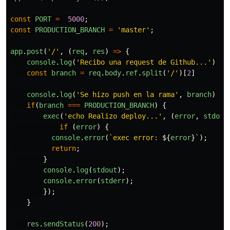
const
PORT
=
5000
;
const
PRODUCTION_BRANCH
=
'
master
'
;
app
.
post
(
'
/
'
,
(
req
,
res
)
=>
{
console
.
log
(
'
Recibo una request de Github...
'
)
const
branch
=
req
.
body
.
ref
.
split
(
'
/
'
)[
2
]
console
.
log
(
'
Se hizo push en la rama
'
,
branch
)
if
(
branch
===
PRODUCTION_BRANCH
)
{
exec
(
'
echo Realizo deploy...
'
,
(
error
,
stdout
if
(
error
)
{
console
.
error
(
`exec error: 
${
error
}
`
);
return
;
}
console
.
log
(
stdout
);
console
.
error
(
stderr
);
});
}
res
.
sendStatus
(
200
);