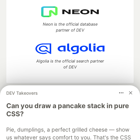
Neon is the official database
partner of DEV
Algolia is the official search partner
of DEV
DEV Takeovers
DEV Community
— A space to discuss and keep up software
development and manage your software career
Can you draw a pancake stack in pure
Home
DEV Challenges
DEV++
Videos
CSS?
DEV Education Tracks
DEV Help
Advertise on DEV
Organization Accounts
DEV Showcase
About
Contact
Pie, dumplings, a perfect grilled cheese — show
Free Postgres Database
DEV Shop
MLH
Code of Conduct
Privacy Policy
Terms of Use
us whatever says comfort to you. That's the CSS