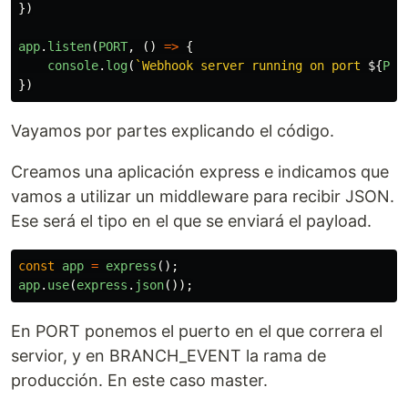
})
app
.
listen
(
PORT
,
()
=>
{
console
.
log
(
`Webhook server running on port 
${
POR
})
Vayamos por partes explicando el código.
Creamos una aplicación express e indicamos que
vamos a utilizar un middleware para recibir JSON.
Ese será el tipo en el que se enviará el payload.
const
app
=
express
();
app
.
use
(
express
.
json
());
En PORT ponemos el puerto en el que correra el
servior, y en BRANCH_EVENT la rama de
producción. En este caso master.