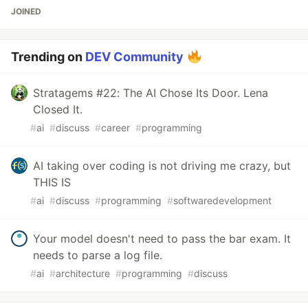
JOINED
Trending on
DEV Community
Stratagems #22: The AI Chose Its Door. Lena
Closed It.
#
ai
#
discuss
#
career
#
programming
AI taking over coding is not driving me crazy, but
THIS IS
#
ai
#
discuss
#
programming
#
softwaredevelopment
Your model doesn't need to pass the bar exam. It
needs to parse a log file.
#
ai
#
architecture
#
programming
#
discuss