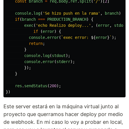
const
branch
=
req
.
body
.
ref
.
split
(
'
/
'
)[
2
]
console
.
log
(
'
Se hizo push en la rama
'
,
branch
)
if
(
branch
===
PRODUCTION_BRANCH
)
{
exec
(
'
echo Realizo deploy...
'
,
(
error
,
stdout
if
(
error
)
{
console
.
error
(
`exec error: 
${
error
}
`
);
return
;
}
console
.
log
(
stdout
);
console
.
error
(
stderr
);
});
}
res
.
sendStatus
(
200
);
})
Este server estará en la máquina virtual junto al
proyecto que querramos hacer deploy por medio
de webhook. En mi caso lo voy a probar en local,