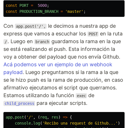
const
PORT
=
5000
;
const
PRODUCTION_BRANCH
=
'
master
'
;
Con
le decimos a nuestra app de
app.post('/',
express que vamos a escuchar los
en la ruta
POST
. Luego en
guardamos la rama en la que
/
branch
se está realizando el push. Esta información la
voy a obtener del payload que nos envía Github.
Acá podemos ver un ejemplo de un webhook
payload
. Luego preguntamos si la rama a la que
se le hizo push es la rama de producción, en caso
afirmativo ejecutamos el script que querramos.
Estamos utilizando la función
de
exec
para ejecutar scripts.
child_process
app
.
post
(
'
/
'
,
(
req
,
res
)
=>
{
console
.
log
(
'
Recibo una request de Github...
'
)