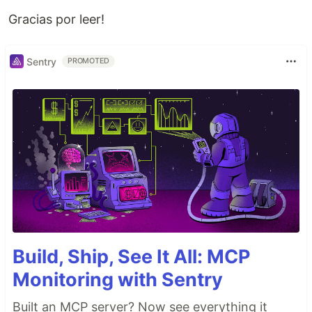
Gracias por leer!
Sentry
PROMOTED
Build, Ship, See It All: MCP
Monitoring with Sentry
Built an MCP server? Now see everything it