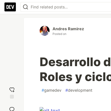
Andres Ramirez
Posted on
Desarrollo 
Roles y cicl
#
gamedev
#
development
Add
reaction