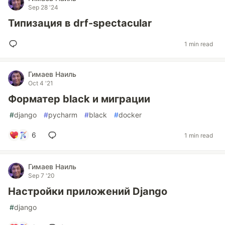
Sep 28 '24
Типизация в drf-spectacular
1 min read
Гимаев Наиль
Oct 4 '21
Форматер black и миграции
#
django
#
pycharm
#
black
#
docker
6
1 min read
Гимаев Наиль
Sep 7 '20
Настройки приложений Django
#
django