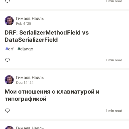
1 min read
Гимаев Наиль
Feb 4 '25
DRF: SerializerMethodField vs
DataSerializerField
#
drf
#
django
1 min read
Гимаев Наиль
Dec 14 '24
Мои отношения с клавиатурой и
типографикой
1 min read
Гимаев Наиль