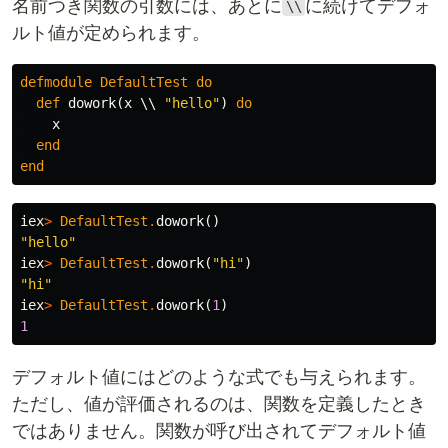
名前つき関数の引数には、あとに
に続けてデフォ
\\
ルト値が定められます。
defmodule
DefaultTest
do
def
dowork
(
x
\\
"hello"
)
do
x
end
end
iex
>
DefaultTest
.
dowork
()
"hello"
iex
>
DefaultTest
.
dowork
(
"hi"
)
"hi"
iex
>
DefaultTest
.
dowork
(
1
)
1
デフォルト値にはどのような式でも与えられます。
ただし、値が評価されるのは、関数を定義したとき
ではありません。関数が呼び出されてデフォルト値