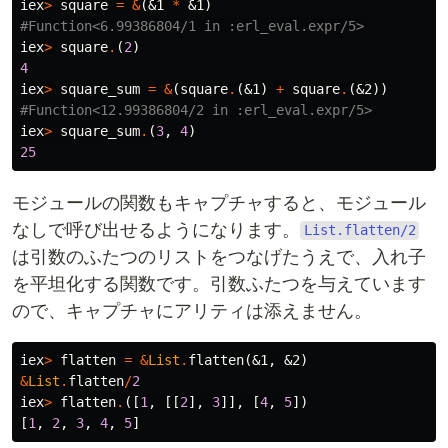
iex
>
square
=
&
(
&1
*
&1
)
#Function<6.99386804/1 in :erl_eval.expr/5>
iex
>
square
.
(
2
)
4
iex
>
square_sum
=
&
(
square
.
(
&1
)
+
square
.
(
&2
))
#Function<12.99386804/2 in :erl_eval.expr/5>
iex
>
square_sum
.
(
3
,
4
)
25
モジュールの関数もキャプチャすると、モジュール
なしで呼び出せるようになります。
List.flatten/2
は引数のふたつのリストをつなげたうえで、入れ子
を平坦化する関数です。引数ふたつを与えています
ので、キャプチャにアリティは添えません。
iex
>
flatten
=
&
List
.
flatten
(
&1
,
&2
)
&
List
.
flatten
/
2
iex
>
flatten
.
([
1
,
[[
2
],
3
]],
[
4
,
5
])
[
1
,
2
,
3
,
4
,
5
]