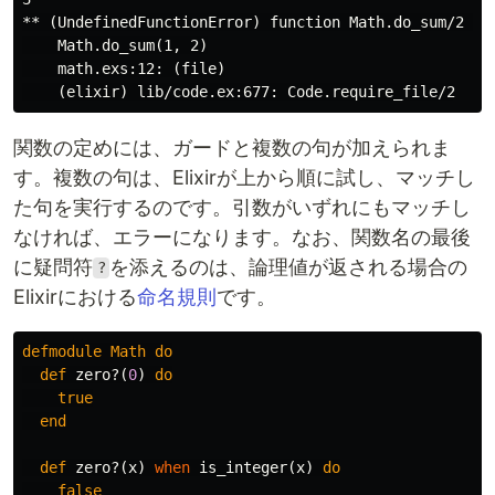
** (UndefinedFunctionError) function Math.do_sum/2 is 
    Math.do_sum(1, 2)

    math.exs:12: (file)

関数の定めには、ガードと複数の句が加えられま
す。複数の句は、Elixirが上から順に試し、マッチし
た句を実行するのです。引数がいずれにもマッチし
なければ、エラーになります。なお、関数名の最後
に疑問符
を添えるのは、論理値が返される場合の
?
Elixirにおける
命名規則
です。
defmodule
Math
do
def
zero?
(
0
)
do
true
end
def
zero?
(
x
)
when
is_integer
(
x
)
do
false