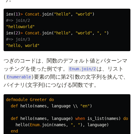
iex
(
1
)
>
Concat
.
join
(
"hello"
,
"world"
)
#=> join/2
"helloworld"
iex
(
2
)
>
Concat
.
join
(
"hello"
,
"world"
,
", "
)
#=> join/3
"hello, world"
つぎのコードは、関数のデフォルト値とパターンマ
ッチングを使った例です。
は、リスト
Enum.join/2
(
)要素の間に第2引数の文字列を挟んで、
Enumerable
バイナリ(文字列)につなげる関数です。
defmodule
Greeter
do
def
hello
(
names
,
language
\\
"en"
)
def
hello
(
names
,
language
)
when
is_list
(
names
)
do
hello
(
Enum
.
join
(
names
,
", "
),
language
)
end