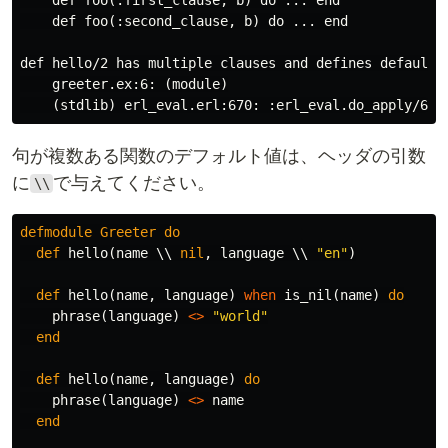
    def foo(:second_clause, b) do ... end

def hello/2 has multiple clauses and defines defaults 
    greeter.ex:6: (module)

句が複数ある関数のデフォルト値は、ヘッダの引数
に
で与えてください。
\\
defmodule
Greeter
do
def
hello
(
name
\\
nil
,
language
\\
"en"
)
def
hello
(
name
,
language
)
when
is_nil
(
name
)
do
phrase
(
language
)
<>
"world"
end
def
hello
(
name
,
language
)
do
phrase
(
language
)
<>
name
end