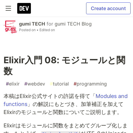
Create account
gumi TECH
for
gumi TECH Blog
Posted on
• Edited on
Elixir入門 08: モジュールと関
数
#
elixir
#
webdev
#
tutorial
#
programming
本稿はElixir公式サイトの許諾を得て「
Modules and
functions
」の解説にもとづき、加筆補正を加えて
Elixirのモジュールと関数についてご説明します。
Elixirはモジュールに関数をまとめてグループ化しま