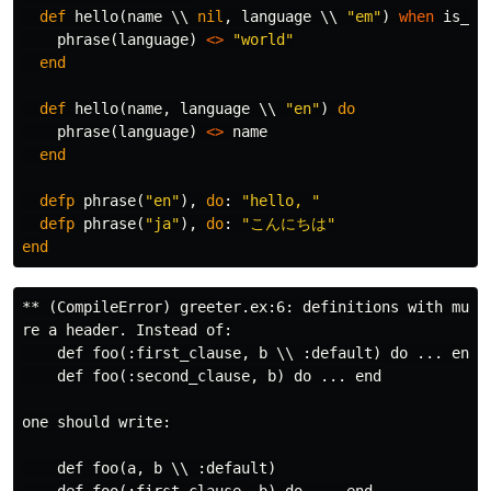
def
hello
(
name
\\
nil
,
language
\\
"em"
)
when
is_ni
phrase
(
language
)
<>
"world"
end
def
hello
(
name
,
language
\\
"en"
)
do
phrase
(
language
)
<>
name
end
defp
phrase
(
"en"
),
do
:
"hello, "
defp
phrase
(
"ja"
),
do
:
"こんにちは"
end
** (CompileError) greeter.ex:6: definitions with multi
re a header. Instead of:

    def foo(:first_clause, b \\ :default) do ... end

    def foo(:second_clause, b) do ... end

one should write:

    def foo(a, b \\ :default)

    def foo(:first_clause, b) do ... end
