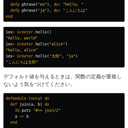
defp
phrase
(
"en"
),
do
:
"hello, "
defp
phrase
(
"ja"
),
do
:
"こんにちは"
end
iex
>
Greeter
.
hello
()
"hello, world"
iex
>
Greeter
.
hello
(
"alice"
)
"hello, alice"
iex
>
Greeter
.
hello
(
"太郎"
,
"ja"
)
"こんにちは太郎"
デフォルト値を与えるときは、関数の定義が重複し
ないよう気をつけてください。
defmodule
Concat
do
def
join
(
a
,
b
)
do
IO
.
puts
"#=> join/2"
a
<>
b
end