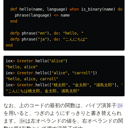
def
hello
(
name
,
language
)
when
is_binary
(
name
)
do
phrase
(
language
)
<>
name
end
defp
phrase
(
"en"
),
do
:
"hello, "
defp
phrase
(
"ja"
),
do
:
"こんにちは"
end
iex
>
Greeter
.
hello
(
"alice"
)
"hello, alice"
iex
>
Greeter
.
hello
([
"alice"
,
"carroll"
])
"hello, alice, carroll"
iex
>
Greeter
.
hello
([
"桃太郎"
,
"金太郎"
,
"浦島太郎"
],
"ja
"こんにちは桃太郎, 金太郎, 浦島太郎"
なお、上のコードの最初の関数は、パイプ演算子
|>
を用いると、つぎのようにすっきりと書き替えられ
ます。
は左オペランドの値を、右オペランドの関
|>