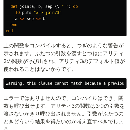
def
join
(
a
,
b
,
sep
\\
" "
)
do
IO
.
puts
"#=> join/3"
a
<>
sep
<>
b
end
end
上の関数をコンパイルすると、つぎのような警告が
示されます。ふたつの引数を渡すとつねにアリティ
2の関数が呼び出され、アリティ3のデフォルト値が
使われることはないからです。
エラーではありませんので、コンパイルはでき、関
数も呼び出せます。アリティ3の関数は3つの引数を
渡さないかぎり呼び出されません。引数がふたつの
ときどういう結果を得たいのか考え直すべきでしょ
う。