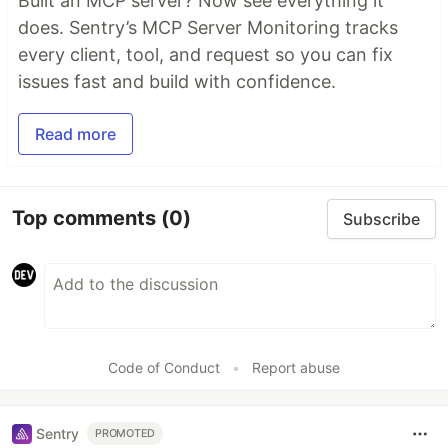
Built an MCP server? Now see everything it
does. Sentry’s MCP Server Monitoring tracks
every client, tool, and request so you can fix
issues fast and build with confidence.
Read more
Top comments
(0)
Subscribe
Code of Conduct
•
Report abuse
Sentry
PROMOTED