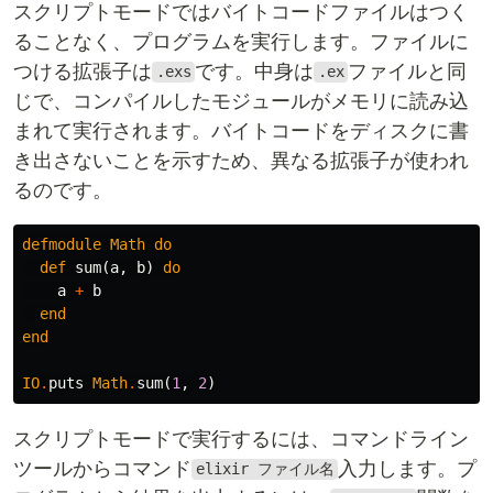
スクリプトモードではバイトコードファイルはつく
ることなく、プログラムを実行します。ファイルに
つける拡張子は
です。中身は
ファイルと同
.exs
.ex
じで、コンパイルしたモジュールがメモリに読み込
まれて実行されます。バイトコードをディスクに書
き出さないことを示すため、異なる拡張子が使われ
るのです。
defmodule
Math
do
def
sum
(
a
,
b
)
do
a
+
b
end
end
IO
.
puts
Math
.
sum
(
1
,
2
)
スクリプトモードで実行するには、コマンドライン
ツールからコマンド
入力します。プ
elixir ファイル名