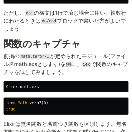
ただし、
の構文は1行で済む場合に用い、複数行
do:
にわたるときは
ブロックで書いた方がよいで
do/end
しょう。
関数のキャプチャ
前掲の
が定められたモジュール(ファイ
Math.zero?/1
ル名math.exsとします)を例に、
で関数のキャプ
iex
チャを試してみましょう。
$
iex
>
Math
.
zero?
(
0
)
true
Elixirは無名関数と名前つき関数を区別します。無名
関数の納められた変数から関数を呼び出すには、変