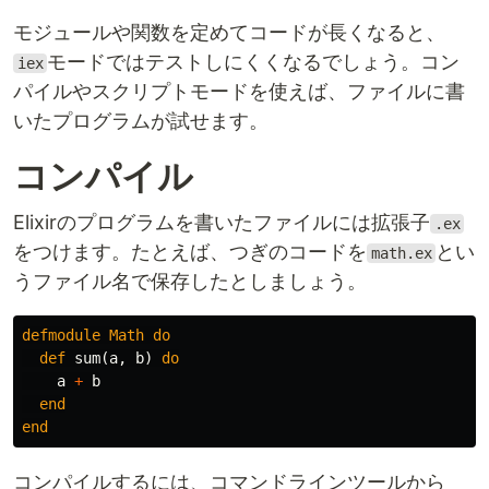
モジュールや関数を定めてコードが長くなると、
モードではテストしにくくなるでしょう。コン
iex
パイルやスクリプトモードを使えば、ファイルに書
いたプログラムが試せます。
コンパイル
Elixirのプログラムを書いたファイルには拡張子
.ex
をつけます。たとえば、つぎのコードを
とい
math.ex
うファイル名で保存したとしましょう。
defmodule
Math
do
def
sum
(
a
,
b
)
do
a
+
b
end
end
コンパイルするには、コマンドラインツールから