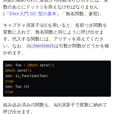
数のあとにドット
を添えなければなりません
.
(「
Elixir入門 02: 型の基本
」「無名関数」参照)。
キャプチャ演算子
を用いると、名前つき関数を
&/1
変数に入れて、無名関数と同じように呼び出せま
す。代入する関数には、アリティを添えてくださ
い。なお、
は引数が関数かどうかを確
is_function/1
かめます。
iex
>
fun
=
&
Math
.
zero?
/
1
&
Math
.
zero?
/
1
iex
>
is_function
(
fun
)
true
iex
>
fun
.
(
0
)
true
組み込み済みの関数も、
演算子で変数に納めて
&/1
呼び出せます。