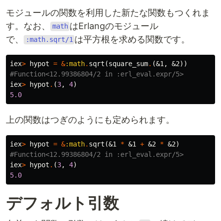
モジュールの関数を利用した新たな関数もつくれま
す。なお、
はErlangのモジュール
math
で、
は平方根を求める関数です。
:math.sqrt/1
iex
>
hypot
=
&
:math
.
sqrt
(
square_sum
.
(
&1
,
&2
))
#Function<12.99386804/2 in :erl_eval.expr/5>
iex
>
hypot
.
(
3
,
4
)
5.0
上の関数はつぎのようにも定められます。
iex
>
hypot
=
&
:math
.
sqrt
(
&1
*
&1
+
&2
*
&2
)
#Function<12.99386804/2 in :erl_eval.expr/5>
iex
>
hypot
.
(
3
,
4
)
5.0
デフォルト引数