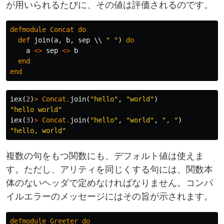
が用いられるたびに、その値は評価されるのです。
defmodule
Concat
do
def
join
(
a
,
b
,
sep
\\
" "
)
do
a
<>
sep
<>
b
end
end
iex
(
2
)
>
Concat
.
join
(
"hello"
,
"world"
)
"hello world"
iex
(
3
)
>
Concat
.
join
(
"hello"
,
"world"
,
", "
)
"hello, world"
複数の句をもつ関数にも、デフォルト値は使えま
す。ただし、アリティを同じくする句には、関数本
体のないヘッダで定めなければなりません。コンパ
イルエラーのメッセージにはその旨が示されます。
defmodule
Greeter
do