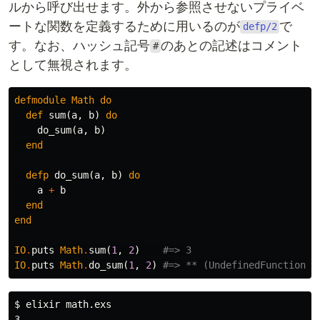
ルから呼び出せます。外から参照させないプライベ
ートな関数を定義するために用いるのが
で
defp/2
す。なお、ハッシュ記号
のあとの記述はコメント
#
として無視されます。
defmodule
Math
do
def
sum
(
a
,
b
)
do
do_sum
(
a
,
b
)
end
defp
do_sum
(
a
,
b
)
do
a
+
b
end
end
IO
.
puts
Math
.
sum
(
1
,
2
)
#=> 3
IO
.
puts
Math
.
do_sum
(
1
,
2
)
#=> ** (UndefinedFunctionEr
$
3
