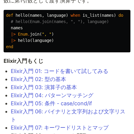
数に第1引数として渡す演算子です。
def
hello
(
names
,
language
)
when
is_list
(
names
)
do
# hello(Enum.join(names, ", "), language)
names
|>
Enum
.
join
(
", "
)
|>
hello
(
language
)
end
Elixir入門もくじ
Elixir入門 01: コードを書いて試してみる
Elixir入門 02: 型の基本
Elixir入門 03: 演算子の基本
Elixir入門 04: パターンマッチング
Elixir入門 05: 条件 - case/cond/if
Elixir入門 06: バイナリと文字列および文字リス
ト
Elixir入門 07: キーワードリストとマップ