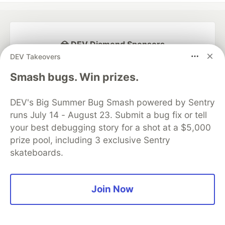
💎 DEV Diamond Sponsors
DEV Takeovers
Thank you to our Diamond Sponsors for supporting the
DEV Community
Smash bugs. Win prizes.
DEV's Big Summer Bug Smash powered by Sentry
runs July 14 - August 23. Submit a bug fix or tell
your best debugging story for a shot at a $5,000
Google AI is the official AI Model
prize pool, including 3 exclusive Sentry
and Platform Partner of DEV
skateboards.
Join Now
Neon is the official database
partner of DEV