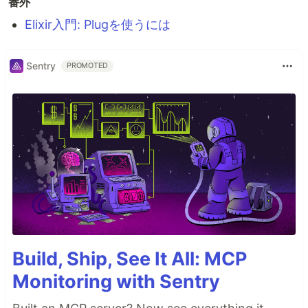
番外
Elixir入門: Plugを使うには
Sentry
PROMOTED
Build, Ship, See It All: MCP
Monitoring with Sentry