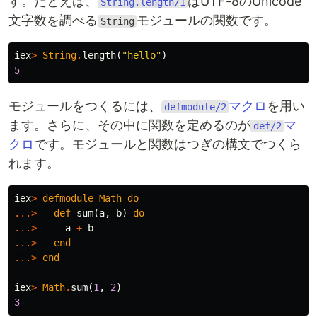
す。たとえば、
はUTF-8のUnicode
String.length/1
文字数を調べる
モジュールの関数です。
String
iex
>
String
.
length
(
"hello"
)
5
モジュールをつくるには、
マクロ
を用い
defmodule/2
ます。さらに、その中に関数を定めるのが
マ
def/2
クロ
です。モジュールと関数はつぎの構文でつくら
れます。
iex
>
defmodule
Math
do
...>
def
sum
(
a
,
b
)
do
...>
a
+
b
...>
end
...>
end
iex
>
Math
.
sum
(
1
,
2
)
3