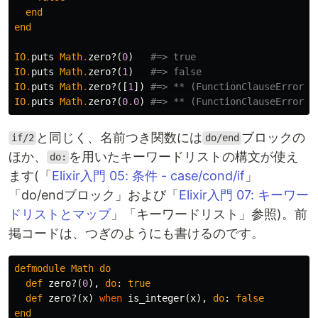
end
end
IO
.
puts
Math
.
zero?
(
0
)
#=> true
IO
.
puts
Math
.
zero?
(
1
)
#=> false
IO
.
puts
Math
.
zero?
([
1
])
#=> ** (FunctionClauseError)
IO
.
puts
Math
.
zero?
(
0.0
)
#=> ** (FunctionClauseError)
と同じく、名前つき関数には
ブロックの
if/2
do/end
ほか、
を用いたキーワードリストの構文が使え
do:
ます(「
Elixir入門 05: 条件 - case/cond/if
」
「do/endブロック」および「
Elixir入門 07: キーワー
ドリストとマップ
」「キーワードリスト」参照)。前
掲コードは、つぎのようにも書けるのです。
defmodule
Math
do
def
zero?
(
0
),
do
:
true
def
zero?
(
x
)
when
is_integer
(
x
),
do
:
false
end