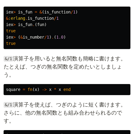
iex
>
is_fun
=
&
(
is_function
/
1
)
&
:erlang
.
is_function
/
1
iex
>
is_fun
.
(
fun
)
true
iex
>
(
&
is_number
/
1
)
.
(
1.0
)
true
演算子を用いると無名関数も簡略に書けます。
&/1
たとえば、つぎの無名関数を定めたいとしましょ
う。
square
=
fn
(
x
)
->
x
*
x
end
演算子を使えば、つぎのように短く書けます。
&/1
さらに、他の無名関数とも組み合わせられるので
す。