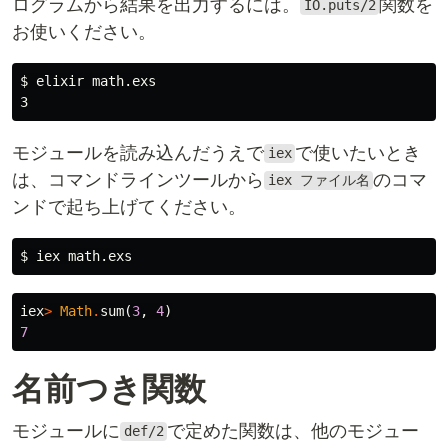
ログラムから結果を出力するには。
関数を
IO.puts/2
お使いください。
$
モジュールを読み込んだうえで
で使いたいとき
iex
は、コマンドラインツールから
のコマ
iex ファイル名
ンドで起ち上げてください。
$
iex
>
Math
.
sum
(
3
,
4
)
7
名前つき関数
モジュールに
で定めた関数は、他のモジュー
def/2