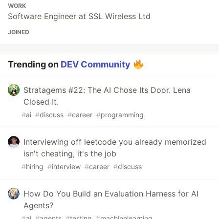
WORK
Software Engineer at SSL Wireless Ltd
JOINED
Trending on
DEV Community
Stratagems #22: The AI Chose Its Door. Lena
Closed It.
#
ai
#
discuss
#
career
#
programming
Interviewing off leetcode you already memorized
isn't cheating, it's the job
#
hiring
#
interview
#
career
#
discuss
How Do You Build an Evaluation Harness for AI
Agents?
#
ai
#
agents
#
testing
#
machinelearning