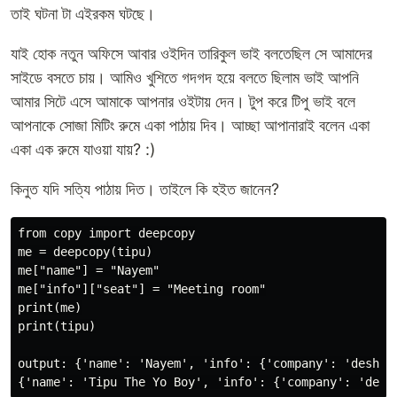
তাই ঘটনা টা এইরকম ঘটছে।
যাই হোক নতুন অফিসে আবার ওইদিন তারিকুল ভাই বলতেছিল সে আমাদের
সাইডে বসতে চায়। আমিও খুশিতে গদগদ হয়ে বলতে ছিলাম ভাই আপনি
আমার সিটে এসে আমাকে আপনার ওইটায় দেন। টুপ করে টিপু ভাই বলে
আপনাকে সোজা মিটিং রুমে একা পাঠায় দিব। আচ্ছা আপানারাই বলেন একা
একা এক রুমে যাওয়া যায়? :)
কিনুত যদি সত্যি পাঠায় দিত। তাইলে কি হইত জানেন?
from copy import deepcopy

me = deepcopy(tipu)

me["name"] = "Nayem"

me["info"]["seat"] = "Meeting room"

print(me)

print(tipu)

output: {'name': 'Nayem', 'info': {'company': 'deshi'