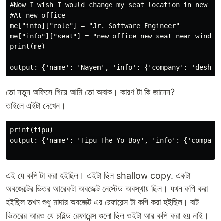
#Now I wish I would change my seat location in new off
#At new office

me["info]["role"] = "Jr. Software Engineer"

me["info"]["seat"] = "new office new seat near window"
print(me)

তো নতুন অফিসে গিয়ে আমি তো অবাক। কারণ টা কি জানেন?
তাইলে এইটা দেখেন।
print(tipu)

output: {'name': 'Tipu The Yo Boy', 'info': {'company
এই যে কপি টা করা হইছিল। এইটা ছিল shallow copy. একটা
অবজেক্টের ভিতর আরেকটা অবজেক্ট নেস্টেড অবস্থায় ছিল। যখন কপি করা
হইছিল তখন শুধু মাদার অবজেক্ট এর রেফারেন্স টা কপি করা হইছিল। বাট
ভিতরের আরও যে চাইল্ড রেফারেন্স গুলো ছিল ওইটা আর কপি করা হয় নাই।