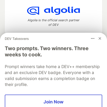
Algolia is the official search partner
of DEV
DEV Takeovers
Two prompts. Two winners. Three
DEV Community
— A space to discuss and keep up software
development and manage your software career
weeks to cook.
Home
DEV Challenges
DEV++
Videos
DEV Education Tracks
DEV Help
Advertise on DEV
Prompt winners take home a DEV++ membership
Organization Accounts
DEV Showcase
About
Contact
and an exclusive DEV badge. Everyone with a
Free Postgres Database
DEV Shop
MLH
Code of Conduct
Privacy Policy
Terms of Use
valid submission earns a completion badge on
Built on
Forem
— the
open source
software that powers
DEV
their profile.
and other inclusive communities.
Made with love and
Ruby on Rails
. DEV Community
©
2016 -
2026.
Join Now