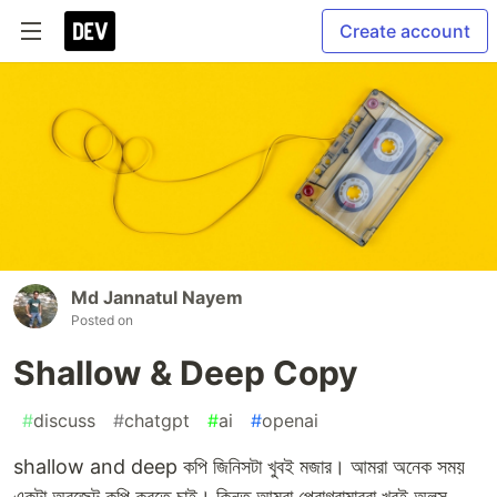
Create account
Md Jannatul Nayem
Posted on
Shallow & Deep Copy
#
discuss
#
chatgpt
#
ai
#
openai
shallow and deep কপি জিনিসটা খুবই মজার। আমরা অনেক সময়
একটা অবজেক্ট কপি করতে চাই। কিন্তু আমরা প্রোগ্রামাররা খুবই অলস