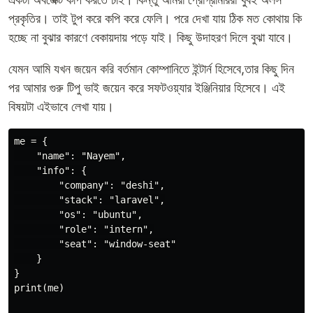
প্রকৃতির। তাই টুপ করে কপি করে ফেলি। পরে দেখা যায় ঠিক মত কোথায় কি
হচ্ছে না বুঝার কারণে বেকায়দায় পড়ে যাই। কিছু উদাহরণ দিলে বুঝা যাবে।
যেমন আমি যখন জয়েন করি বর্তমান কোম্পানিতে ইন্টার্ন হিসেবে,তার কিছু দিন
পর আমার গুরু টিপু ভাই জয়েন করে সফটওয়্যার ইঞ্জিনিয়ার হিসেবে। এই
বিষয়টা এইভাবে লেখা যায়।
me = {

    "name": "Nayem",

    "info": {

        "company": "deshi",

        "stack": "laravel",

        "os": "ubuntu",

        "role": "intern",

        "seat": "window-seat"

    }

}

print(me)
