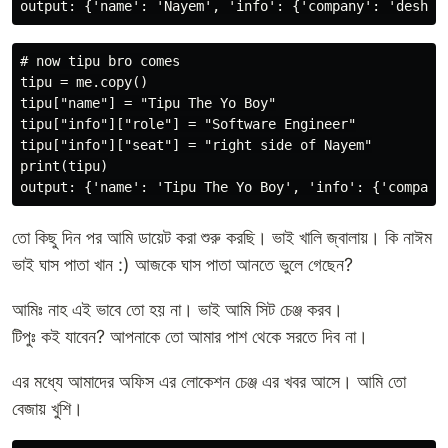
# now tipu bro comes

tipu = me.copy()

tipu["name"] = "Tipu The Yo Boy"

tipu["info"]["role"] = "Software Engineer"

tipu["info"]["seat"] = "right side of Nayem"

print(tipu)

তো কিছু দিন পর আমি ডায়েট করা শুরু করছি। ভাই খালি জ্বালায়। কি নাঈম
ভাই ঘাস পাতা খান :) আজকে ঘাস পাতা আনতে ভুলে গেছেন?
আমিঃ নাহ এই ভাবে তো হয় না। ভাই আমি সিট চেঞ্জ করব।
টিপুঃ কই যাবেন? আপনাকে তো আমার পাশ থেকে সরতে দিব না।
এর মধ্যে আমাদের অফিস এর লোকেশন চেঞ্জ এর খবর আসে। আমি তো
বেজায় খুশি।