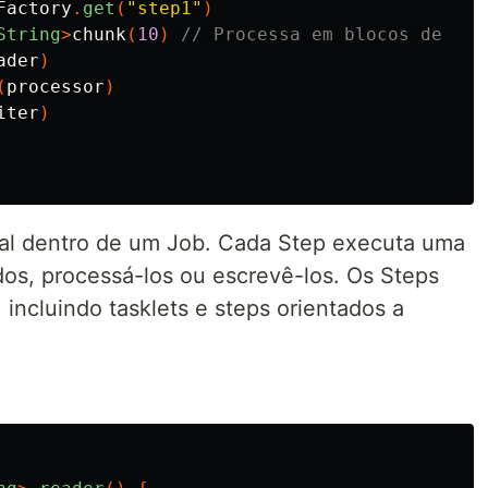
Factory
.
get
(
"step1"
)
String
>
chunk
(
10
)
// Processa em blocos de 10 
ader
)
(
processor
)
iter
)
al dentro de um Job. Cada Step executa uma
dos, processá-los ou escrevê-los. Os Steps
 incluindo tasklets e steps orientados a