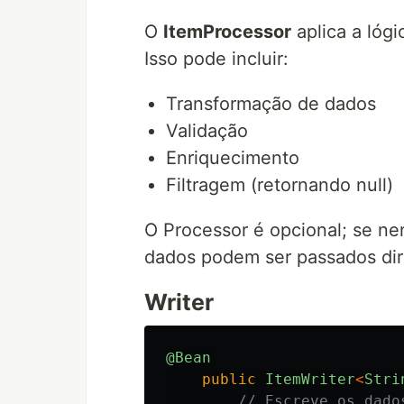
O
ItemProcessor
aplica a lógi
Isso pode incluir:
Transformação de dados
Validação
Enriquecimento
Filtragem (retornando null)
O Processor é opcional; se n
dados podem ser passados dir
Writer
@Bean
public
ItemWriter
<
Stri
// Escreve os dado