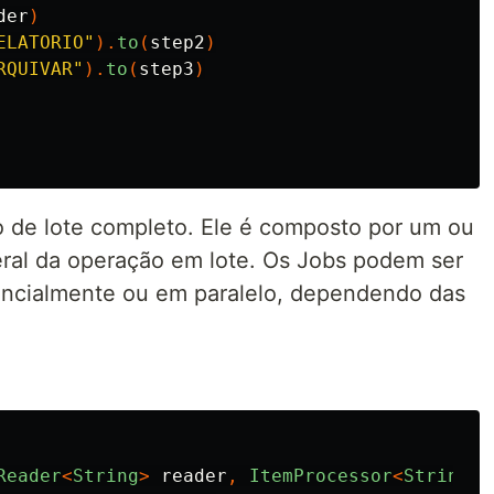
der
)
ELATORIO"
).
to
(
step2
)
RQUIVAR"
).
to
(
step3
)
 de lote completo. Ele é composto por um ou
eral da operação em lote. Os Jobs podem ser
encialmente ou em paralelo, dependendo das
Reader
<
String
>
reader
,
ItemProcessor
<
String
,