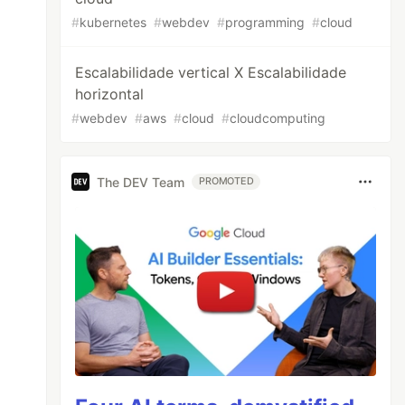
#
kubernetes
#
webdev
#
programming
#
cloud
Escalabilidade vertical X Escalabilidade
horizontal
#
webdev
#
aws
#
cloud
#
cloudcomputing
The DEV Team
PROMOTED
onDecider
decider
)
{