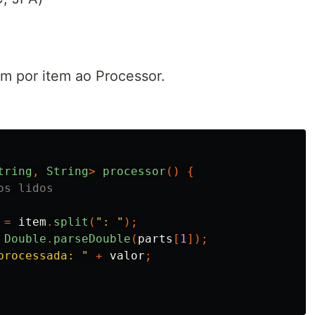
m por item ao Processor.
tring
,
String
>
processor
()
{
os lidos
=
item
.
split
(
": "
);
Double
.
parseDouble
(
parts
[
1
]);
processada: "
+
valor
;