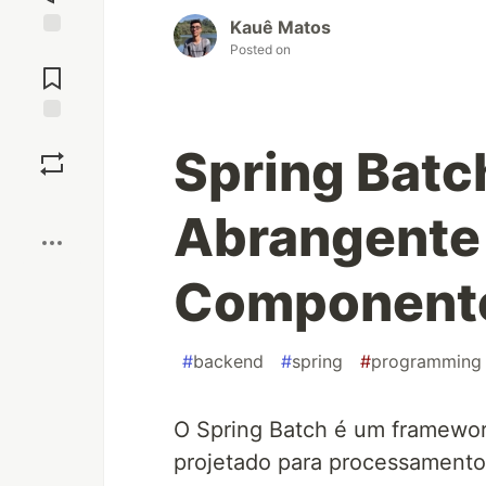
Kauê Matos
Posted on
Jump to
Comments
Save
Spring Batc
Boost
Abrangente
Componente
#
backend
#
spring
#
programming
O Spring Batch é um framewor
projetado para processamento