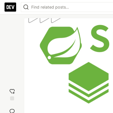
Add
reaction