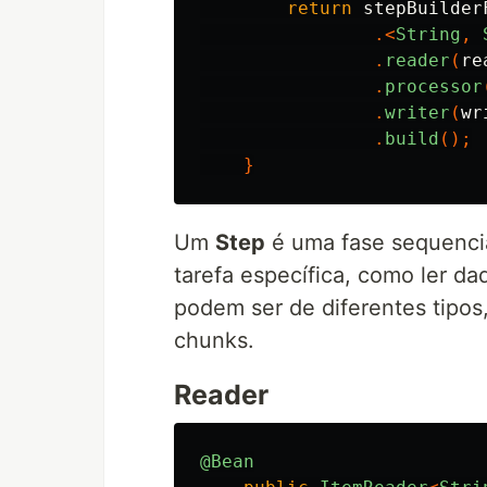
return
stepBuilder
.<
String
,
.
reader
(
re
.
processor
.
writer
(
wr
.
build
();
}
Um
Step
é uma fase sequenci
tarefa específica, como ler da
podem ser de diferentes tipos,
chunks.
Reader
@Bean