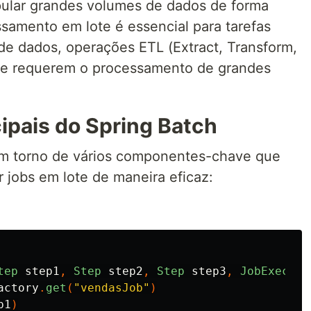
pular grandes volumes de dados de forma
ssamento em lote é essencial para tarefas
e dados, operações ETL (Extract, Transform,
que requerem o processamento de grandes
pais do Spring Batch
em torno de vários componentes-chave que
 jobs em lote de maneira eficaz:
tep
step1
,
Step
step2
,
Step
step3
,
JobExecuti
actory
.
get
(
"vendasJob"
)
p1
)