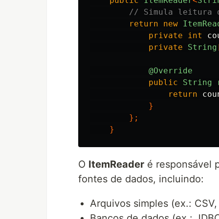
public
ItemReader
<
Stri
// Simula leitura 
return
new
ItemRea
private
int
co
private
String
@Override
public
String
return
cou
}
};
}
O
ItemReader
é responsável p
fontes de dados, incluindo:
Arquivos simples (ex.: CSV
Bancos de dados (ex.: JDB