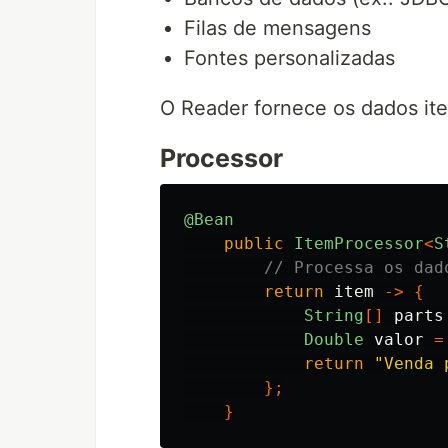
Filas de mensagens
Fontes personalizadas
O Reader fornece os dados ite
Processor
@Bean
public
ItemProcessor
<
S
// Processa os dad
return
item
->
{
String
[]
parts
Double
valor
=
return
"Venda 
};
}