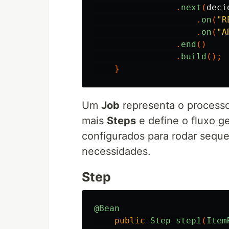
.
next
(
deci
.
on
(
"R
.
on
(
"A
.
end
()
.
build
();
}
Um
Job
representa o processo
mais
Steps
e define o fluxo g
configurados para rodar sequ
necessidades.
Step
@Bean
public
Step
step1
(
Item