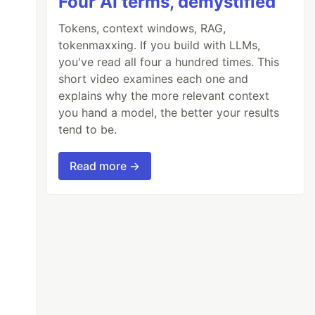
Four AI terms, demystified
Tokens, context windows, RAG,
tokenmaxxing. If you build with LLMs,
you've read all four a hundred times. This
short video examines each one and
explains why the more relevant context
you hand a model, the better your results
tend to be.
Read more →
String
>
processor
,
ItemWriter
<
String
>
writer
)