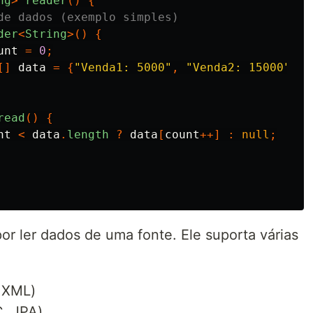
ng
>
reader
()
{
de dados (exemplo simples)
der
<
String
>()
{
unt
=
0
;
[]
data
=
{
"Venda1: 5000"
,
"Venda2: 15000"
,
"
read
()
{
nt
<
data
.
length
?
data
[
count
++]
:
null
;
or ler dados de uma fonte. Ele suporta várias
, XML)
C, JPA)