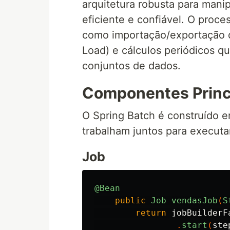
arquitetura robusta para mani
eficiente e confiável. O proce
como importação/exportação d
Load) e cálculos periódicos 
conjuntos de dados.
Componentes Princi
O Spring Batch é construído 
trabalham juntos para executar
Job
@Bean
public
Job
vendasJob
(
S
return
jobBuilderF
.
start
(
ste