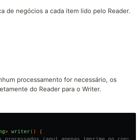
ca de negócios a cada item lido pelo Reader.
enhum processamento for necessário, os
etamente do Reader para o Writer.
ng
>
writer
()
{
s processados (aqui apenas imprime no console