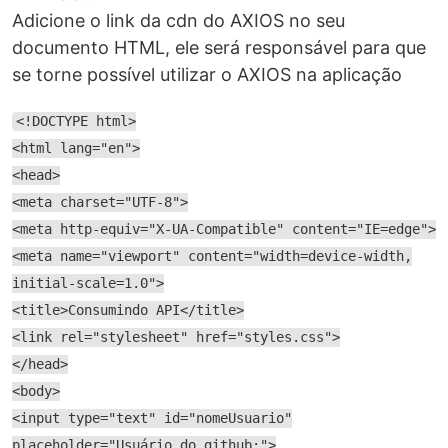
Adicione o link da cdn do AXIOS no seu
documento HTML, ele será responsável para que
se torne possível utilizar o AXIOS na aplicação
<!DOCTYPE html>
<html lang="en">
<head>
<meta charset="UTF-8">
<meta http-equiv="X-UA-Compatible" content="IE=edge">
<meta name="viewport" content="width=device-width,
initial-scale=1.0">
<title>Consumindo API</title>
<link rel="stylesheet" href="styles.css">
</head>
<body>
<input type="text" id="nomeUsuario"
placeholder="Usuário do github:">