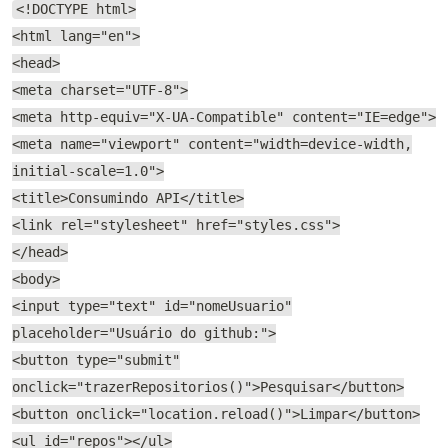
<!DOCTYPE html>
<html lang="en">
<head>
<meta charset="UTF-8">
<meta http-equiv="X-UA-Compatible" content="IE=edge">
<meta name="viewport" content="width=device-width,
initial-scale=1.0">
<title>Consumindo API</title>
<link rel="stylesheet" href="styles.css">
</head>
<body>
<input type="text" id="nomeUsuario"
placeholder="Usuário do github:">
<button type="submit"
onclick="trazerRepositorios()">Pesquisar</button>
<button onclick="location.reload()">Limpar</button>
<ul id="repos"></ul>