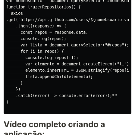
var nomeUsuario = document.querySelector("#nomeUsuario
function trazerRepositorios() {

  axios

.get(`https://api.github.com/users/${nomeUsuario.value
    .then((response) => {

      const repos = response.data;

      console.log(repos);

      var lista = document.querySelector("#repos");

      for (i in repos) {

        console.log(repos[i]);

        var elemento = document.createElement("li");

        elemento.innerHTML = JSON.stringify(repos[i].u
        lista.appendChild(elemento);

      }

    })

    .catch((error) => console.error(error));**

}

Vídeo completo criando a
aplicação: