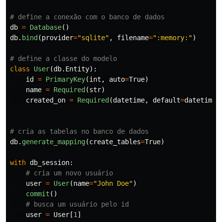
db
=
Database
()
db
.
bind
(
provider
=
"
sqlite
"
,
filename
=
"
:memory:
"
)
class
User
(
db
.
Entity
):
id
=
PrimaryKey
(
int
,
auto
=
True
)
name
=
Required
(
str
)
created_on
=
Required
(
datetime
,
default
=
datetime
.
db
.
generate_mapping
(
create_tables
=
True
)
with
db_session
:
user
=
User
(
name
=
"
John Doe
"
)
commit
()
user
=
User
[
1
]