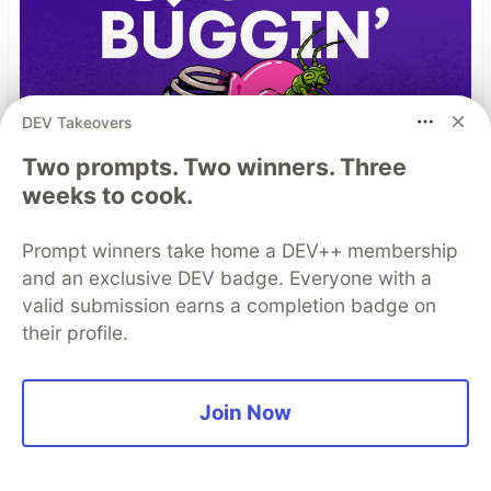
DEV Takeovers
Two prompts. Two winners. Three
weeks to cook.
Prompt winners take home a DEV++ membership
and an exclusive DEV badge. Everyone with a
valid submission earns a completion badge on
their profile.
TIL I don’t have to bug out
Join Now
Read more →