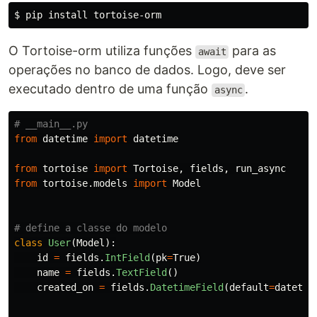
$ 
pip 
install 
O Tortoise-orm utiliza funções
para as
await
operações no banco de dados. Logo, deve ser
executado dentro de uma função
.
async
from
datetime
import
datetime
from
tortoise
import
Tortoise
,
fields
,
run_async
from
tortoise.models
import
Model
class
User
(
Model
):
id
=
fields
.
IntField
(
pk
=
True
)
name
=
fields
.
TextField
()
created_on
=
fields
.
DatetimeField
(
default
=
datetim