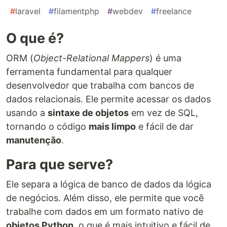
#
laravel
#
filamentphp
#
webdev
#
freelance
O que é?
ORM (
Object-Relational Mappers
) é uma
ferramenta fundamental para qualquer
desenvolvedor que trabalha com bancos de
dados relacionais. Ele permite acessar os dados
usando a
sintaxe de objetos
em vez de SQL,
tornando o código
mais limpo
e fácil de dar
manutenção
.
Para que serve?
Ele separa a lógica de banco de dados da lógica
de negócios. Além disso, ele permite que você
trabalhe com dados em um formato nativo de
objetos Python
, o que é mais intuitivo e fácil de