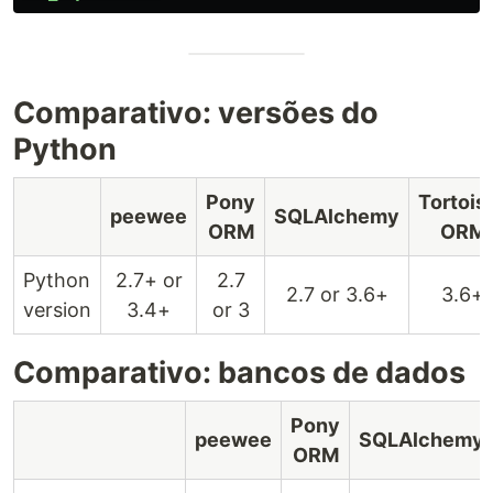
Comparativo: versões do
Python
Pony
Tortois
peewee
SQLAlchemy
ORM
ORM
Python
2.7+ or
2.7
2.7 or 3.6+
3.6+
version
3.4+
or 3
Comparativo: bancos de dados
Pony
peewee
SQLAlchemy
ORM