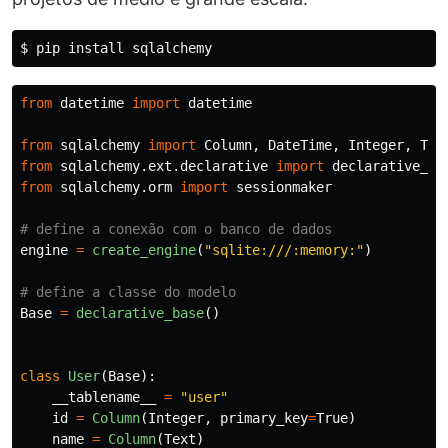
$ 
pip 
install 
from
datetime
import
datetime
from
sqlalchemy
import
Column
,
DateTime
,
Integer
,
Tex
from
sqlalchemy.ext.declarative
import
declarative_ba
from
sqlalchemy.orm
import
sessionmaker
engine
=
create_engine
(
"
sqlite:///:memory:
"
)
Base
=
declarative_base
()
class
User
(
Base
):
__tablename__
=
"
user
"
id
=
Column
(
Integer
,
primary_key
=
True
)
name
=
Column
(
Text
)