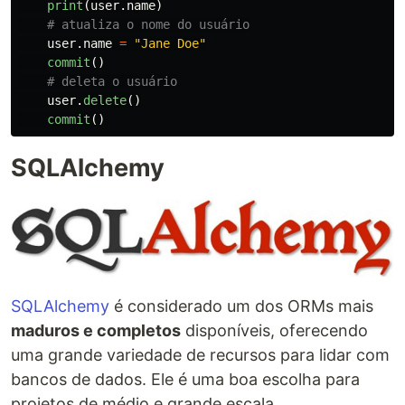
print
(
user
.
name
)
user
.
name
=
"
Jane Doe
"
commit
()
user
.
delete
()
commit
()
SQLAlchemy
SQLAlchemy
é considerado um dos ORMs mais
maduros e completos
disponíveis, oferecendo
uma grande variedade de recursos para lidar com
bancos de dados. Ele é uma boa escolha para
projetos de médio e grande escala.