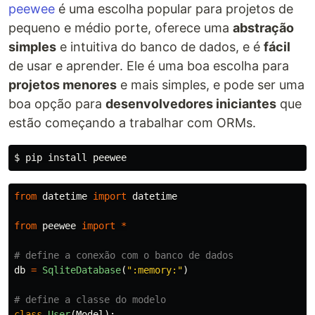
peewee
é uma escolha popular para projetos de
pequeno e médio porte, oferece uma
abstração
simples
e intuitiva do banco de dados, e é
fácil
de usar e aprender. Ele é uma boa escolha para
projetos menores
e mais simples, e pode ser uma
boa opção para
desenvolvedores iniciantes
que
estão começando a trabalhar com ORMs.
$ 
pip 
install 
from
datetime
import
datetime
from
peewee
import
*
db
=
SqliteDatabase
(
"
:memory:
"
)
class
User
(
Model
):