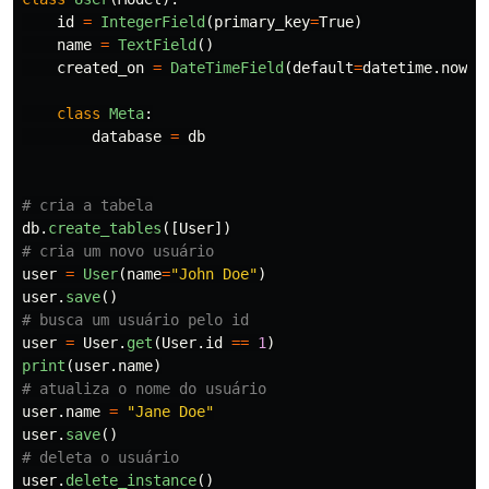
id
=
IntegerField
(
primary_key
=
True
)
name
=
TextField
()
created_on
=
DateTimeField
(
default
=
datetime
.
now
)
class
Meta
:
database
=
db
db
.
create_tables
([
User
])
user
=
User
(
name
=
"
John Doe
"
)
user
.
save
()
user
=
User
.
get
(
User
.
id
==
1
)
print
(
user
.
name
)
user
.
name
=
"
Jane Doe
"
user
.
save
()
user
.
delete_instance
()