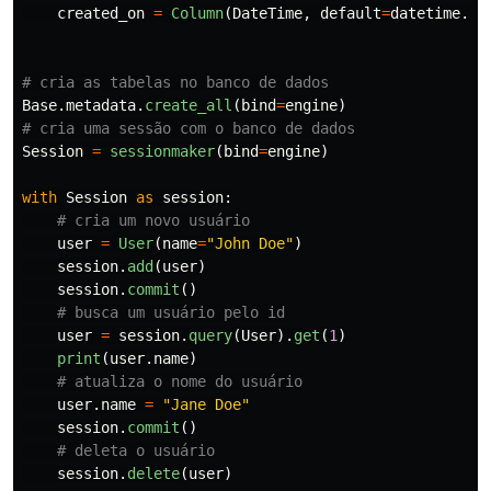
created_on
=
Column
(
DateTime
,
default
=
datetime
.
ut
Base
.
metadata
.
create_all
(
bind
=
engine
)
Session
=
sessionmaker
(
bind
=
engine
)
with
Session
as
session
:
user
=
User
(
name
=
"
John Doe
"
)
session
.
add
(
user
)
session
.
commit
()
user
=
session
.
query
(
User
).
get
(
1
)
print
(
user
.
name
)
user
.
name
=
"
Jane Doe
"
session
.
commit
()
session
.
delete
(
user
)