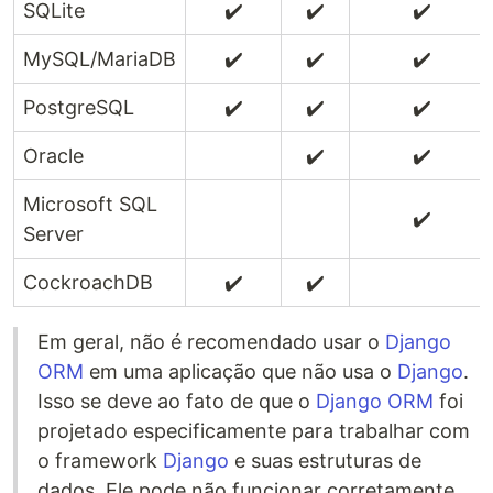
SQLite
✔️
✔️
✔️
MySQL/MariaDB
✔️
✔️
✔️
PostgreSQL
✔️
✔️
✔️
Oracle
✔️
✔️
Microsoft SQL
✔️
Server
CockroachDB
✔️
✔️
Em geral, não é recomendado usar o
Django
ORM
em uma aplicação que não usa o
Django
.
Isso se deve ao fato de que o
Django ORM
foi
projetado especificamente para trabalhar com
o framework
Django
e suas estruturas de
dados. Ele pode não funcionar corretamente