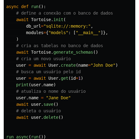
async
def
run
():
await
Tortoise
.
init
(
db_url
=
"
sqlite://:memory:
"
,
modules
=
{
"
models
"
:
[
"
__main__
"
]},
)
await
Tortoise
.
generate_schemas
()
user
=
await
User
.
create
(
name
=
"
John Doe
"
)
user
=
await
User
.
get
(
id
=
1
)
print
(
user
.
name
)
user
.
name
=
"
Jane Doe
"
await
user
.
save
()
await
user
.
delete
()
run_async
(
run
())