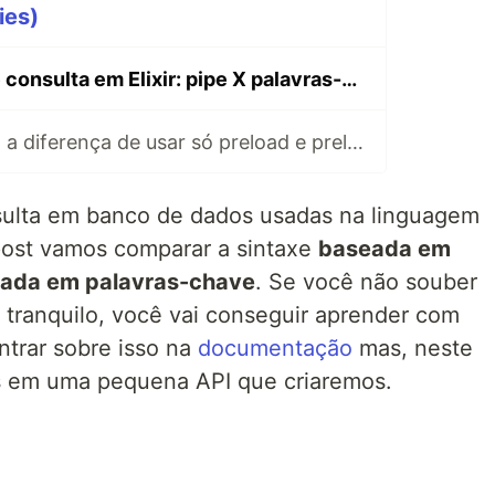
ies)
💧🔎 Sintaxes de consulta em Elixir: pipe X palavras-chave
💧🔎⏳ Elixir: Qual a diferença de usar só preload e preload com join?
sulta em banco de dados usadas na linguagem
post vamos comparar a sintaxe
baseada em
ada em palavras-chave
. Se você não souber
e tranquilo, você vai conseguir aprender com
trar sobre isso na
documentação
mas, neste
s em uma pequena API que criaremos.