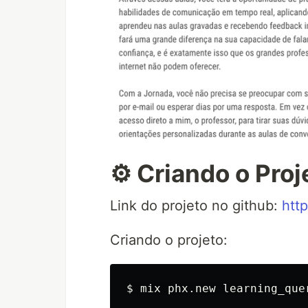
⚙️ Criando o Proj
Link do projeto no github:
htt
Criando o projeto:
$ 
mix phx.new learning_que