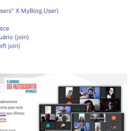
users" X MyBlog.User)
esce
ário (join)
ft join)