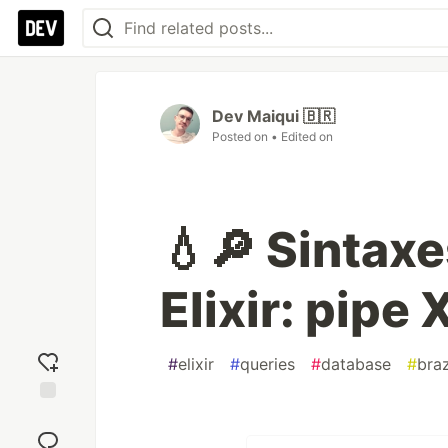
Dev Maiqui 🇧🇷
Posted on
• Edited on
💧🔎 Sintax
Elixir: pipe
#
elixir
#
queries
#
database
#
braz
Add
reaction