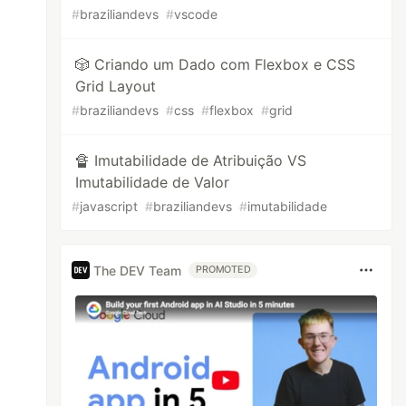
#
braziliandevs
#
vscode
🎲 Criando um Dado com Flexbox e CSS
Grid Layout
#
braziliandevs
#
css
#
flexbox
#
grid
🔏 Imutabilidade de Atribuição VS
Imutabilidade de Valor
#
javascript
#
braziliandevs
#
imutabilidade
The DEV Team
PROMOTED