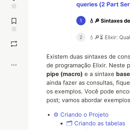
queries (2 Part Ser
Jump to
Comments
1
Save
2
Boost
Existem duas sintaxes de con
de programação Elixir. Neste 
pipe (macro)
e a sintaxe
base
ainda fazer as consultas, fiqu
os exemplos. Você pode encon
post; vamos abordar exemplo
⚙️ Criando o Projeto
🗂 Criando as tabelas