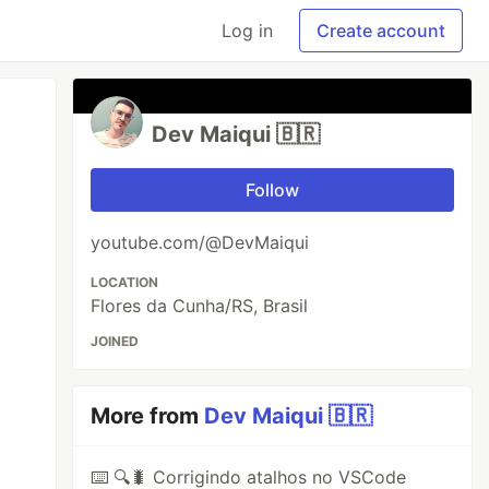
Log in
Create account
Dev Maiqui 🇧🇷
Follow
youtube.com/@DevMaiqui
LOCATION
Flores da Cunha/RS, Brasil
JOINED
More from
Dev Maiqui 🇧🇷
⌨️ 🔍🐛 Corrigindo atalhos no VSCode