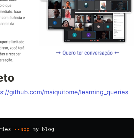
eto
ps://github.com/maiquitome/learning_queries
ries 
--app