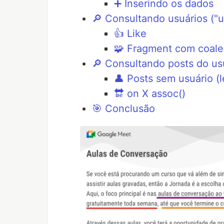
➕ Inserindo os dados
🔎 Consultando usuários ("
👍 Like
🧩 Fragment com coal
🔎 Consultando posts do usu
👤 Posts sem usuário (le
🔛 on X assoc()
🎯 Conclusão