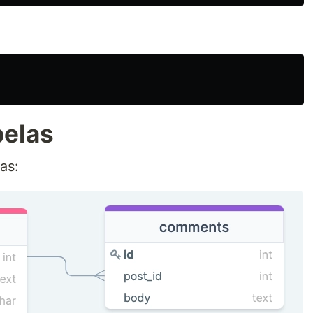
belas
as: