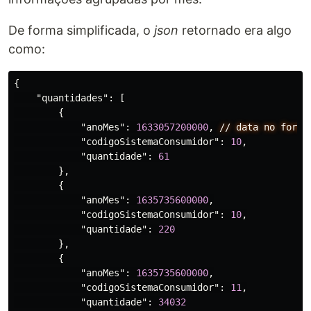
De forma simplificada, o
json
retornado era algo
como:
{
"quantidades"
:
[
{
"anoMes"
:
1633057200000
,
//
data
no
forma
"codigoSistemaConsumidor"
:
10
,
"quantidade"
:
61
},
{
"anoMes"
:
1635735600000
,
"codigoSistemaConsumidor"
:
10
,
"quantidade"
:
220
},
{
"anoMes"
:
1635735600000
,
"codigoSistemaConsumidor"
:
11
,
"quantidade"
:
34032