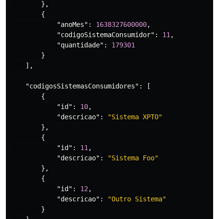
},
{
"anoMes"
:
1638327600000
,
"codigoSistemaConsumidor"
:
11
,
"quantidade"
:
179301
}
],
"codigosSistemasConsumidores"
:
[
{
"id"
:
10
,
"descricao"
:
"Sistema XPTO"
},
{
"id"
:
11
,
"descricao"
:
"Sistema Foo"
},
{
"id"
:
12
,
"descricao"
:
"Outro Sistema"
}