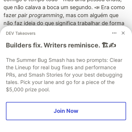
que não calava a boca um segundo. 📣 Era como
fazer
pair programming
, mas com alguém que
não faz ideia do que significa trabalhar de forma
pareada. Que não entende absolutamente nada
DEV Takeovers
sobre o problema que quero resolver. E que
Builders fix. Writers reminisce. 🏗️✍️
quando algo dá errado, coloca toda culpa em
mim.
The Summer Bug Smash has two prompts: Clear
the Lineup for real bug fixes and performance
Nas primeiras horas sem Copilot senti muita falta!
PRs, and Smash Stories for your best debugging
Já estava acostumado com a ideia de digitar o
tales. Pick your lane and go for a piece of the
nome de uma função e ver o código sendo
$5,000 prize pool.
gerado. Mas logo me readaptei à forma que
programava antes. E me senti mais no controle.
Mais relaxado.
Join Now
Ainda não sei se (ou quando) vou voltar a utilizar
uma tecnologia como esta, mas por enquanto,