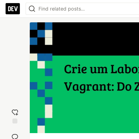
Add
reaction