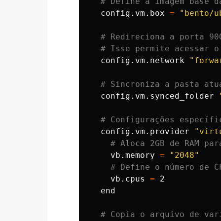
# Define a imagem base d
  config.vm.box 
=
"bento/u
# Redireciona a porta 90
# Isso permite acessar o
  config.vm.network 
"forwa
# Sincroniza a pasta atu
  config.vm.synced_folder 
# Configurações específi
  config.vm.provider 
"virt
# Aloca 2GB de RAM par
    vb.memory 
=
"2048"
# Define o número de C
    vb.cpus 
=
 2

  end

# Copia o arquivo de var