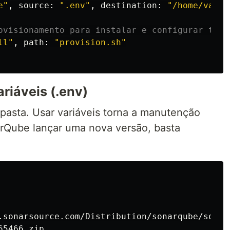
e"
, 
source
: 
".env"
, destination: 
"/home/vagra
ovisionamento para instalar e configurar tudo
ll"
, path: 
"provision.sh"
riáveis (.env)
pasta. Usar variáveis torna a manutenção
arQube lançar uma nova versão, basta