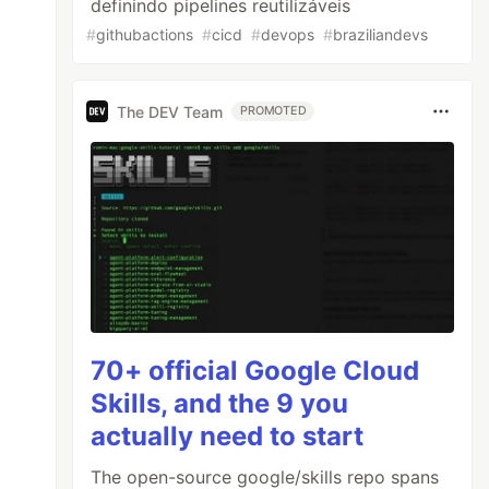
definindo pipelines reutilizáveis
#
githubactions
#
cicd
#
devops
#
braziliandevs
The DEV Team
PROMOTED
70+ official Google Cloud
Skills, and the 9 you
actually need to start
The open-source google/skills repo spans