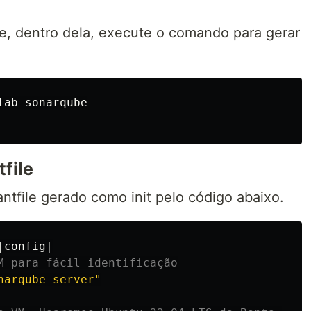
 e, dentro dela, execute o comando para gerar
lab-sonarqube

file
ntfile gerado como init pelo código abaixo.
|config|

M para fácil identificação
narqube-server"