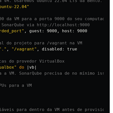
a VM. Usaremos Ubuntu 22.04 LTS da Bento.
buntu-22.04"
00 da VM para a porta 9000 do seu computador.
 SonarQube via http://localhost:9000
rded_port"
, guest: 9000, host: 9000

al do projeto para /vagrant na VM
"."
, 
"/vagrant"
, disabled: 
true
cas do provedor VirtualBox
ualbox"
do
 |vb|

a a VM. SonarQube precisa de no mínimo isso.
PUs para a VM
iáveis para dentro da VM antes de provisionar