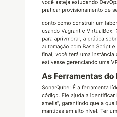
você esteja estudando DevOps
praticar provisionamento de se
conto como construir um labo
usando Vagrant e VirtualBox. 
para aprivmorar, a prática sob
automação com Bash Script e
final, você terá uma instânci
estivesse gerenciando uma VP
As Ferramentas do 
SonarQube: É a ferramenta líd
código. Ele ajuda a identifica
smells", garantindo que a qua
mantidas em alto nível. Ter u