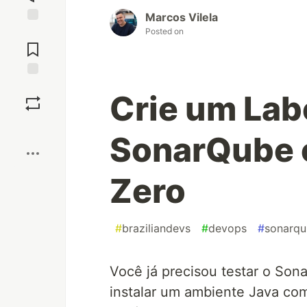
Marcos Vilela
Posted on
Jump to
Comments
Save
Crie um Lab
Boost
SonarQube 
Zero
#
braziliandevs
#
devops
#
sonarq
Você já precisou testar o Son
instalar um ambiente Java co