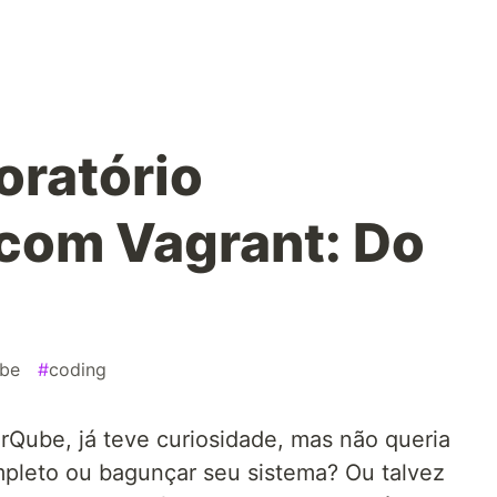
oratório
com Vagrant: Do
ube
#
coding
arQube, já teve curiosidade, mas não queria
mpleto ou bagunçar seu sistema? Ou talvez