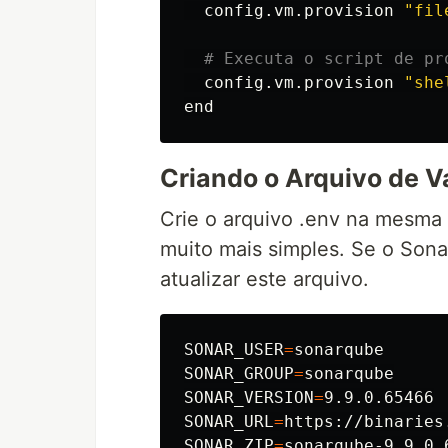
  config.vm.provision 
"fil
# Executa o script de pr
  config.vm.provision 
"she
Criando o Arquivo de Va
Crie o arquivo .env na mesma 
muito mais simples. Se o Son
atualizar este arquivo.
SONAR_USER
=
SONAR_GROUP
=
SONAR_VERSION
=
SONAR_URL
=
SONAR_ZIP
=