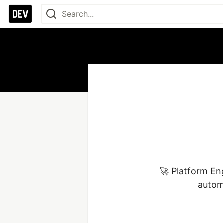
🚀 Platform En
autom