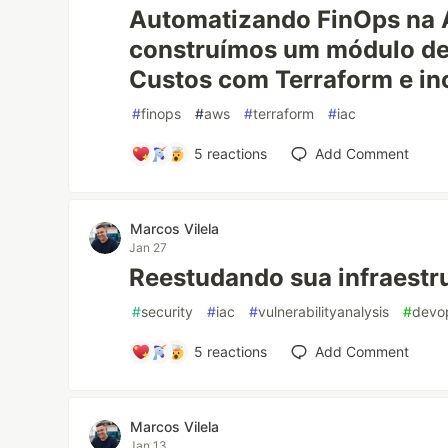
Automatizando FinOps na
construímos um módulo de
Custos com Terraform e inc
#
finops
#
aws
#
terraform
#
iac
5
reactions
Add Comment
Marcos Vilela
Jan 27
Reestudando sua infraestr
#
security
#
iac
#
vulnerabilityanalysis
#
devo
5
reactions
Add Comment
Marcos Vilela
Jan 13