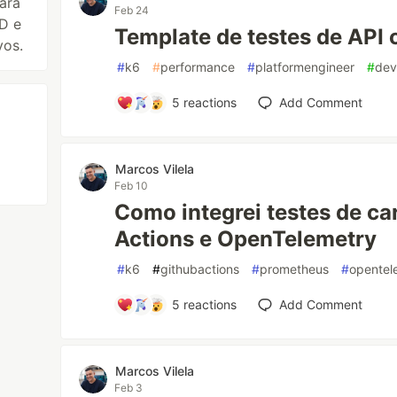
ara
Feb 24
CD e
Template de testes de API
vos.
#
k6
#
performance
#
platformengineer
#
dev
5
reactions
Add Comment
Marcos Vilela
Feb 10
Como integrei testes de c
Actions e OpenTelemetry
#
k6
#
githubactions
#
prometheus
#
opentel
5
reactions
Add Comment
Marcos Vilela
Feb 3