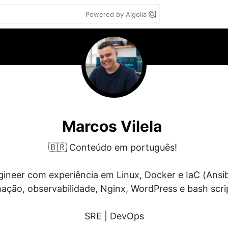
Powered by Algolia
Marcos Vilela
🇧🇷 Conteúdo em português! 

gineer com experiência em Linux, Docker e IaC (Ansib
ação, observabilidade, Nginx, WordPress e bash script
SRE | DevOps