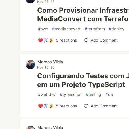
Nov 25 '25
Como Provisionar Infraest
MediaConvert com Terraf
#
aws
#
mediaconvert
#
terraform
#
deploy
5
reactions
Add Comment
Marcos Vilela
Nov 13 '25
Configurando Testes com Je
em um Projeto TypeScript
#
webdev
#
typescript
#
testing
#
qa
5
reactions
Add Comment
Marcos Vilela