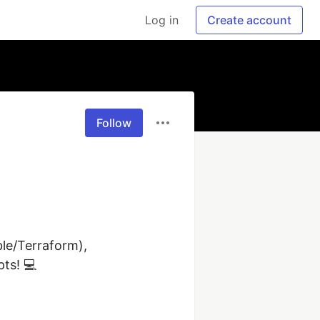
Log in
Create account
Follow
le/Terraform), 
s! 💻
