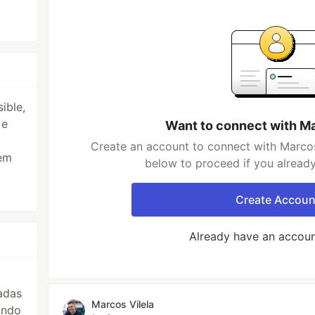
ible,
 e
Want to connect with Ma
Create an account to connect with Marcos 
 em
below to proceed if you alread
Create Accoun
Already have an accou
adas
Marcos Vilela
ando