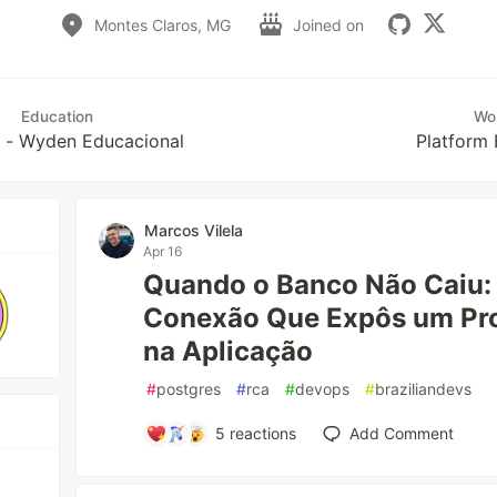
Montes Claros, MG
Joined on
Education
Wo
p - Wyden Educacional
Platform 
Marcos Vilela
Apr 16
Quando o Banco Não Caiu:
Conexão Que Expôs um Pro
na Aplicação
#
postgres
#
rca
#
devops
#
braziliandevs
5
reactions
Add Comment