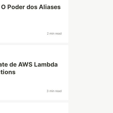
 O Poder dos Aliases
2 min read
late de AWS Lambda
tions
3 min read