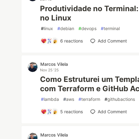
Produtividade no Terminal:
no Linux
#
linux
#
debian
#
devops
#
terminal
6
reactions
Add Comment
Marcos Vilela
Nov 25 '25
Como Estruturei um Temp
com Terraform e GitHub Ac
#
lambda
#
aws
#
terraform
#
githubactions
5
reactions
Add Comment
Marcos Vilela