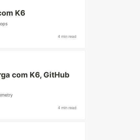
 com K6
ops
4 min read
arga com K6, GitHub
emetry
4 min read