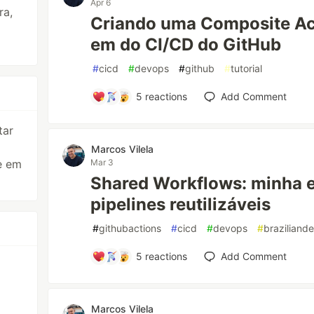
Apr 6
ra,
Criando uma Composite Act
em do CI/CD do GitHub
#
cicd
#
devops
#
github
#
tutorial
5
reactions
Add Comment
tar
Marcos Vilela
e em
Mar 3
Shared Workflows: minha e
pipelines reutilizáveis
#
githubactions
#
cicd
#
devops
#
braziliand
5
reactions
Add Comment
Marcos Vilela