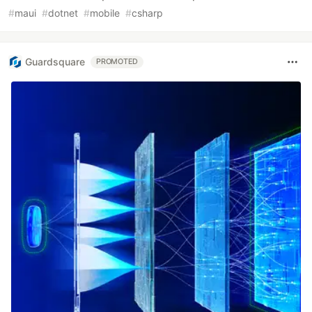
#
maui
#
dotnet
#
mobile
#
csharp
Guardsquare
PROMOTED