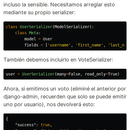
incluso la sensible. Necesitamos arreglar esto
mediante su propio serializer:
class
UserSerializer
(
ModelSerializer
):
class
Meta
:
model
=
User
fields
=
[
'
username
'
,
'
first_name
'
,
'
last_nam
También debemos incluirlo en VoteSerializer:
user
=
UserSerializer
(
many
=
False
,
read_only
=
True
)
Ahora, si emitimos un voto (eliminé el anterior por
django-admin, recuerden que solo se puede emitir
uno por usuario), nos devolverá esto:
{
"success"
:
true
,