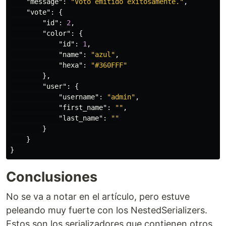
"message"
:
"Voto emitido exitosamente."
,
"vote"
:
{
"id"
:
2
,
"color"
:
{
"id"
:
1
,
"name"
:
"azul"
,
"hexa"
:
"#360FFF"
},
"user"
:
{
"username"
:
"admin"
,
"first_name"
:
""
,
"last_name"
:
""
}
}
}
Conclusiones
No se va a notar en el artículo, pero estuve
peleando muy fuerte con los NestedSerializers.
Estos son los serializadores que contienen otros,