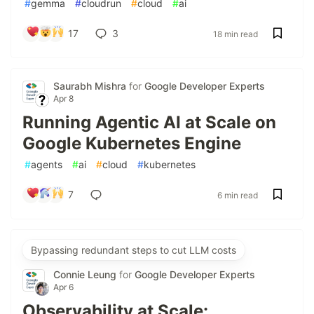
#
gemma
#
cloudrun
#
cloud
#
ai
17
3
18 min read
Saurabh Mishra
for
Google Developer Experts
Apr 8
Running Agentic AI at Scale on
Google Kubernetes Engine
#
agents
#
ai
#
cloud
#
kubernetes
7
6 min read
Bypassing redundant steps to cut LLM costs
Connie Leung
for
Google Developer Experts
Apr 6
Observability at Scale: