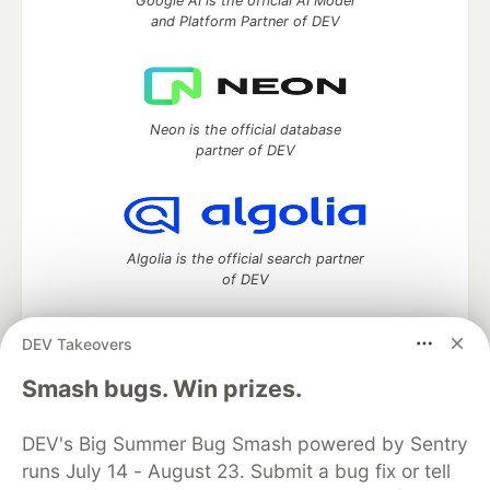
Google AI is the official AI Model
and Platform Partner of DEV
Neon is the official database
partner of DEV
Algolia is the official search partner
of DEV
DEV Takeovers
DEV Community
— A space to discuss and keep up software
Smash bugs. Win prizes.
development and manage your software career
Home
DEV Challenges
DEV++
Videos
DEV's Big Summer Bug Smash powered by Sentry
DEV Education Tracks
DEV Help
Advertise on DEV
runs July 14 - August 23. Submit a bug fix or tell
Organization Accounts
DEV Showcase
About
Contact