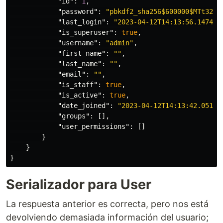
"id"
:
1
,
"password"
:
"pbkdf2_sha256$600000$MTt324m
"last_login"
:
"2023-04-12T14:13:56.147422
"is_superuser"
:
true
,
"username"
:
"admin"
,
"first_name"
:
""
,
"last_name"
:
""
,
"email"
:
""
,
"is_staff"
:
true
,
"is_active"
:
true
,
"date_joined"
:
"2023-04-12T14:13:42.05190
"groups"
:
[],
"user_permissions"
:
[]
}
}
}
Serializador para User
La respuesta anterior es correcta, pero nos está
devolviendo demasiada información del usuario;