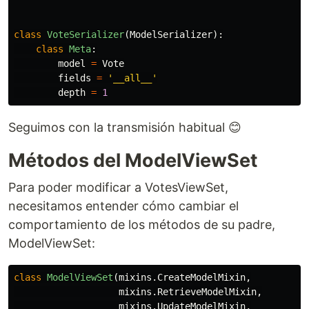
class
VoteSerializer
(
ModelSerializer
):
class
Meta
:
model
=
Vote
fields
=
'
__all__
'
depth
=
1
Seguimos con la transmisión habitual 😊
Métodos del ModelViewSet
Para poder modificar a VotesViewSet,
necesitamos entender cómo cambiar el
comportamiento de los métodos de su padre,
ModelViewSet:
class
ModelViewSet
(
mixins
.
CreateModelMixin
,
mixins
.
RetrieveModelMixin
,
mixins
.
UpdateModelMixin
,