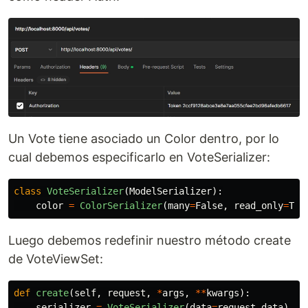
Un Vote tiene asociado un Color dentro, por lo
cual debemos especificarlo en VoteSerializer:
class
VoteSerializer
(
ModelSerializer
):
color
=
ColorSerializer
(
many
=
False
,
read_only
=
Tru
Luego debemos redefinir nuestro método create
de VoteViewSet:
def
create
(
self
,
request
,
*
args
,
**
kwargs
):
serializer
=
VoteSerializer
(
data
=
request
.
data
)