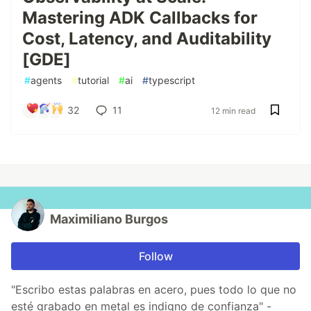
Mastering ADK Callbacks for
Cost, Latency, and Auditability
[GDE]
#
agents
#
tutorial
#
ai
#
typescript
32
11
12 min read
Maximiliano Burgos
Follow
"Escribo estas palabras en acero, pues todo lo que no
esté grabado en metal es indigno de confianza" -