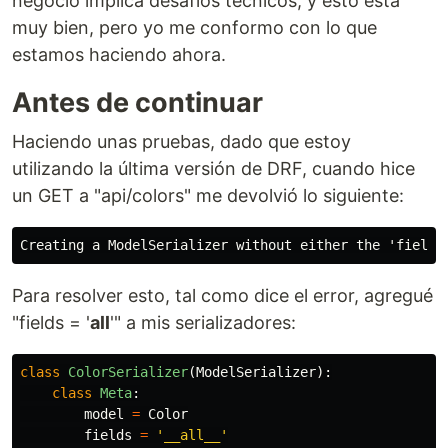
negocio implica desafíos técnicos, y esto está
muy bien, pero yo me conformo con lo que
estamos haciendo ahora.
Antes de continuar
Haciendo unas pruebas, dado que estoy
utilizando la última versión de DRF, cuando hice
un GET a "api/colors" me devolvió lo siguiente:
Para resolver esto, tal como dice el error, agregué
"fields = '
all
'" a mis serializadores:
class
ColorSerializer
(
ModelSerializer
):
class
Meta
:
model
=
Color
fields
=
'
__all__
'