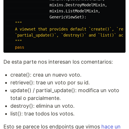
mixins
.
DestroyModelMixin
,
mixins
.
ListModelMixin
,
GenericViewSet
):
"""
    A viewset that provides default `create()`, `retri
    `partial_update()`, `destroy()` and `list()` actio
"""
pass
De esta parte nos interesan los comentarios:
create(): crea un nuevo voto.
retrieve(): trae un voto por su id.
update() / partial_update(): modifica un voto
total o parcialmente.
destroy(): elimina un voto.
list(): trae todos los votos.
Esto se parece los endpoints que vimos
hace un