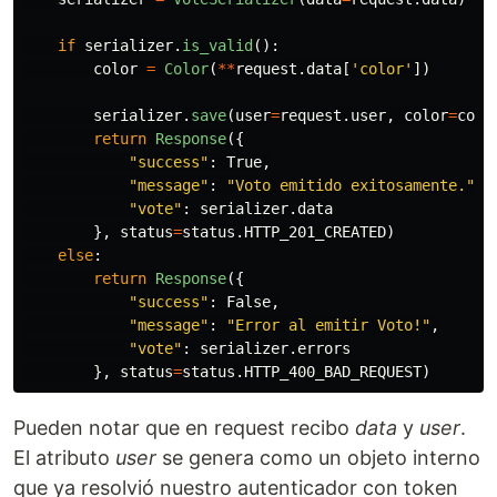
if
serializer
.
is_valid
():
color
=
Color
(
**
request
.
data
[
'
color
'
])
serializer
.
save
(
user
=
request
.
user
,
color
=
colo
return
Response
({
"
success
"
:
True
,
"
message
"
:
"
Voto emitido exitosamente.
"
,
"
vote
"
:
serializer
.
data
},
status
=
status
.
HTTP_201_CREATED
)
else
:
return
Response
({
"
success
"
:
False
,
"
message
"
:
"
Error al emitir Voto!
"
,
"
vote
"
:
serializer
.
errors
},
status
=
status
.
HTTP_400_BAD_REQUEST
)
Pueden notar que en request recibo
data
y
user
.
El atributo
user
se genera como un objeto interno
que ya resolvió nuestro autenticador con token