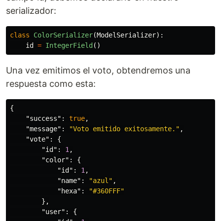
serializador:
class
ColorSerializer
(
ModelSerializer
):
id
=
IntegerField
()
Una vez emitimos el voto, obtendremos una
respuesta como esta:
{
"success"
:
true
,
"message"
:
"Voto emitido exitosamente."
,
"vote"
:
{
"id"
:
1
,
"color"
:
{
"id"
:
1
,
"name"
:
"azul"
,
"hexa"
:
"#360FFF"
},
"user"
:
{