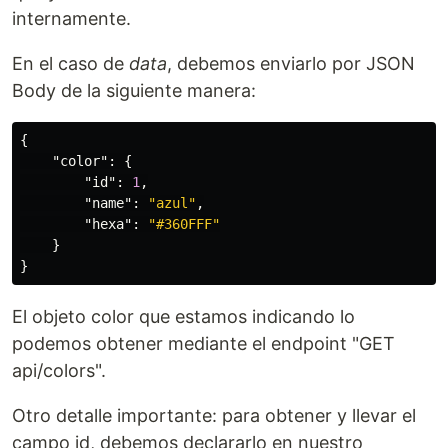
internamente.
En el caso de
data
, debemos enviarlo por JSON
Body de la siguiente manera:
{
"color"
:
{
"id"
:
1
,
"name"
:
"azul"
,
"hexa"
:
"#360FFF"
}
}
El objeto color que estamos indicando lo
podemos obtener mediante el endpoint "GET
api/colors".
Otro detalle importante: para obtener y llevar el
campo id, debemos declararlo en nuestro