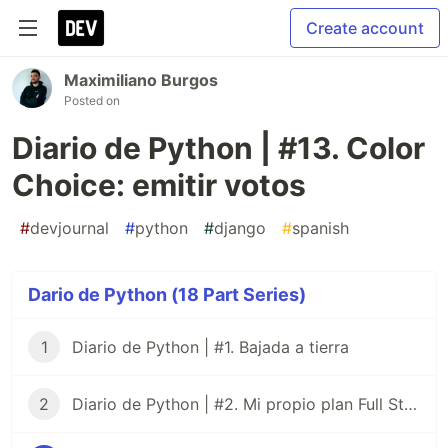
Create account
Maximiliano Burgos
Posted on
Diario de Python | #13. Color
Choice: emitir votos
#
devjournal
#
python
#
django
#
spanish
Dario de Python (18 Part Series)
1
Diario de Python | #1. Bajada a tierra
2
Diario de Python | #2. Mi propio plan Full Stack