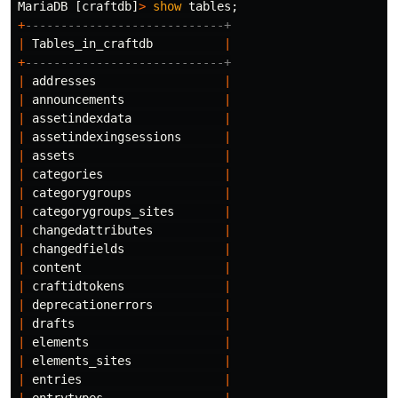
MariaDB
[
craftdb
]
>
show
tables
;
+
----------------------------+
|
Tables_in_craftdb
|
+
----------------------------+
|
addresses
|
|
announcements
|
|
assetindexdata
|
|
assetindexingsessions
|
|
assets
|
|
categories
|
|
categorygroups
|
|
categorygroups_sites
|
|
changedattributes
|
|
changedfields
|
|
content
|
|
craftidtokens
|
|
deprecationerrors
|
|
drafts
|
|
elements
|
|
elements_sites
|
|
entries
|