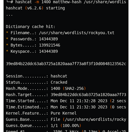
└─# hashcat 
-m
 1400 matthew-hash /usr/share/wordlists/
hashcat 
(
v6.2.6
)
 starting

...

*
*
*
*
 Keyspace..: 14344389

39ed84b22ddc63ab3725a1820aaa7f73a8f3f10d0848123562c9f3
Session..........: hashcat

Status...........: Cracked

Hash.Mode........: 1400 
(
SHA2-256
)
Hash.Target......: 39ed84b22ddc63ab3725a1820aaa7f73a8f
Time.Started.....: Mon Dec 11 21:32:28 2023 
(
2 secs
)
Time.Estimated...: Mon Dec 11 21:32:30 2023 
(
0 secs
)
Kernel.Feature...: Pure Kernel

Guess.Base.......: File 
(
/usr/share/wordlists/rockyou
Guess.Queue......: 1/1 
(
100.00%
)
Speed.#1.........:  1596.7 kH/s 
(
0.13ms
)
 @ Accel:256 