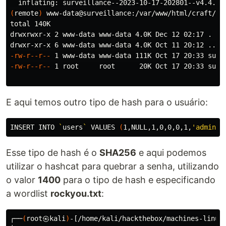
(
remote
)
 www-data@surveillance:/var/www/html/craft/st
total 140K

drwxrwxr-x 2 www-data www-data 4.0K Dec 12 02:17 
.
-rw-r--r--
-rw-r--r--
 1 root     root      20K Oct 17 20:33 surve
E aqui temos outro tipo de hash para o usuário:
INSERT INTO 
`
users
`
 VALUES 
(
1,NULL,1,0,0,0,1,
'admin'
,
Esse tipo de hash é o
SHA256
e aqui podemos
utilizar o hashcat para quebrar a senha, utilizando
o valor
1400
para o tipo de hash e especificando
a wordlist
rockyou.txt
:
┌──
(
root㉿kali
)
-[/home/kali/hackthebox/machines-linux/