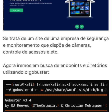
Se trata de um site de uma empresa de segurança
e monitoramento que dispõe de câmeras,
controle de acessos e etc.
Agora iremos em busca de endpoints e diretórios
utilizando o gobuster:
┌──
(
root㉿kali
)
-[/home/kali/hackthebox/machines-linux/
└─# gobuster 
dir
-w
 /usr/share/wordlists/dirb/big.txt
=====================================================
Gobuster v3.4

by OJ Reeves 
(
@TheColonial
)
 & Christian Mehlmauer 
(
@f
=====================================================