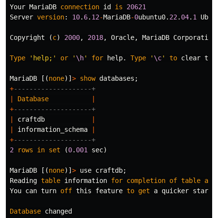
Your
MariaDB
connection
id
is
20621
Server
version
:
10
.
6
.
12
-
MariaDB
-
0
ubuntu0
.
22
.
04
.
1
Ubun
Copyright
(
c
)
2000
,
2018
,
Oracle
,
MariaDB
Corporation
Type
'help;'
or
'
\h
'
for
help
.
Type
'
\c
'
to
clear
the
MariaDB
[(
none
)]
>
show
databases
;
+
--------------------+
|
Database
|
+
--------------------+
|
craftdb
|
|
information_schema
|
+
--------------------+
2
rows
in
set
(
0
.
001
sec
)
MariaDB
[(
none
)]
>
use
craftdb
;
Reading
table
information
for
completion
of
table
and
You
can
turn
off
this
feature
to
get
a
quicker
startu
Database
changed