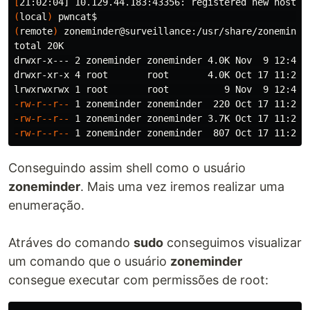
[
(
local
)
 pwncat
$ 
(
remote
)
 zoneminder@surveillance:/usr/share/zoneminde
total 20K

drwxr-x--- 2 zoneminder zoneminder 4.0K Nov  9 12:46 
drwxr-xr-x 4 root       root       4.0K Oct 17 11:20 .
-rw-r--r--
-rw-r--r--
-rw-r--r--
Conseguindo assim shell como o usuário
zoneminder
. Mais uma vez iremos realizar uma
enumeração.
Atráves do comando
sudo
conseguimos visualizar
um comando que o usuário
zoneminder
consegue executar com permissões de root: