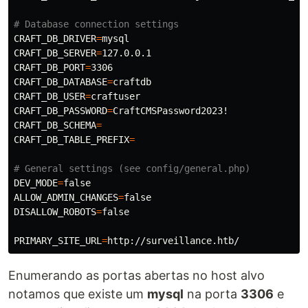
# Database connection settings
CRAFT_DB_DRIVER
=
CRAFT_DB_SERVER
=
CRAFT_DB_PORT
=
CRAFT_DB_DATABASE
=
CRAFT_DB_USER
=
CRAFT_DB_PASSWORD
=
CRAFT_DB_SCHEMA
=
CRAFT_DB_TABLE_PREFIX
=
# General settings (see config/general.php)
DEV_MODE
=
ALLOW_ADMIN_CHANGES
=
DISALLOW_ROBOTS
=
false

PRIMARY_SITE_URL
=
Enumerando as portas abertas no host alvo
notamos que existe um
mysql
na porta
3306
e