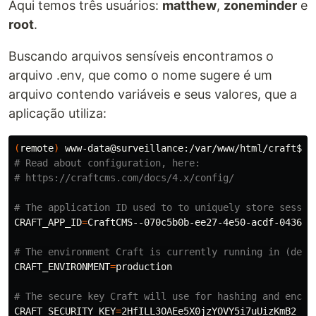
Aqui temos três usuários:
matthew
,
zoneminder
e
root
.
Buscando arquivos sensíveis encontramos o
arquivo .env, que como o nome sugere é um
arquivo contendo variáveis e seus valores, que a
aplicação utiliza:
(
remote
)
 www-data@surveillance:/var/www/html/craft
$ 
c
# Read about configuration, here:
# https://craftcms.com/docs/4.x/config/
# The application ID used to to uniquely store sessio
CRAFT_APP_ID
=
CraftCMS--070c5b0b-ee27-4e50-acdf-0436a93
# The environment Craft is currently running in (dev,
CRAFT_ENVIRONMENT
=
production

# The secure key Craft will use for hashing and encry
CRAFT_SECURITY_KEY
=
2HfILL3OAEe5X0jzYOVY5i7uUizKmB2_
