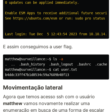
0 updates can be applied immediately.

Enable ESM Apps to receive additional future security 
See https://ubuntu.com/esm or run: sudo pro status

E assim conseguimos a user flag.
matthew@surveillance:~
$ 
ls
-a
.
  ..  .bash_history  .bash_logout  .bashrc  .cache  .
matthew@surveillance:~
$ 
cat 
user.txt

Movimentação lateral
Agora que temos acesso ssh com o usuário
matthew
vamos novamente realizar uma
enumeração em busca de uma forma de escalar