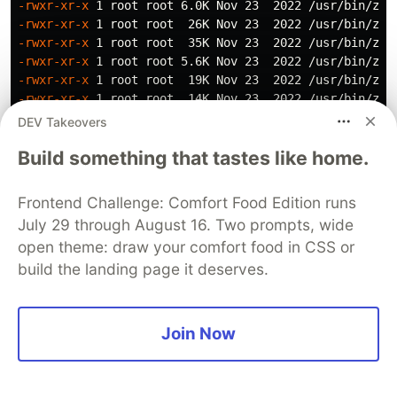
-rwxr-xr-x
-rwxr-xr-x
-rwxr-xr-x
-rwxr-xr-x
-rwxr-xr-x
-rwxr-xr-x
-rwxr-xr-x
DEV Takeovers
-rwxr-xr-x
Build something that tastes like home.
-rwxr-xr-x
-rwxr-xr-x
-rwxr-xr-x
Frontend Challenge: Comfort Food Edition runs
-rwxr-xr-x
July 29 through August 16. Two prompts, wide
-rwxr-xr-x
open theme: draw your comfort food in CSS or
-rwxr-xr-x
-rwxr-xr-x
build the landing page it deserves.
-rwxr-xr-x
Foi necessário descobrir o que cada script faz, no
Join Now
entanto, fica mais simples quando olhamos esta
documentação
.