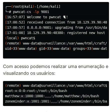
┌──
(
root㉿kali
)
-[/home/kali]

└─# pwncat-cs 
-lp
[
[
[
[
(
local
)
 pwncat
$ 
(
remote
)
 www-data@surveillance:/var/www/html/craft/we
uid
=
33
(
www-data
)
gid
=
33
(
www-data
)
groups
=
33
(
www-data
)
Com acesso podemos realizar uma enumeração e
visualizando os usuários:
(
remote
)
 www-data@surveillance:/var/www/html/craft
$ 
g
root:x:0:0:root:/root:/bin/bash

matthew:x:1000:1000:,,,:/home/matthew:/bin/bash
