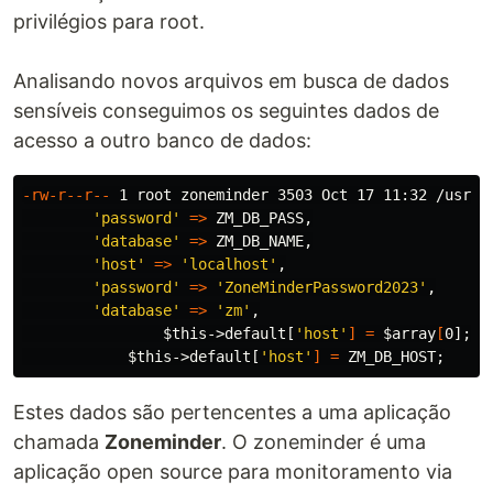
privilégios para root.
Analisando novos arquivos em busca de dados
sensíveis conseguimos os seguintes dados de
acesso a outro banco de dados:
-rw-r--r--
 1 root zoneminder 3503 Oct 17 11:32 /usr/s
'password'
=>
 ZM_DB_PASS,

'database'
=>
 ZM_DB_NAME,

'host'
=>
'localhost'
,

'password'
=>
'ZoneMinderPassword2023'
,

'database'
=>
'zm'
,

$this
->default[
'host'
]
=
$array
[
0]
;
$this
->default[
'host'
]
=
 ZM_DB_HOST
;
Estes dados são pertencentes a uma aplicação
chamada
Zoneminder
. O zoneminder é uma
aplicação open source para monitoramento via