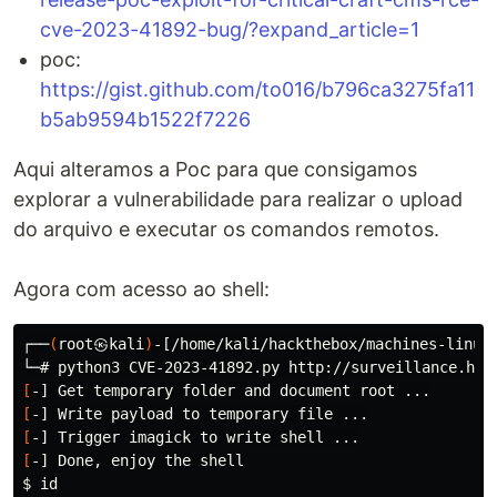
cve-2023-41892-bug/?expand_article=1
poc:
https://gist.github.com/to016/b796ca3275fa11
b5ab9594b1522f7226
Aqui alteramos a Poc para que consigamos
explorar a vulnerabilidade para realizar o upload
do arquivo e executar os comandos remotos.
Agora com acesso ao shell:
┌──
(
root㉿kali
)
-[/home/kali/hackthebox/machines-linux/
[
[
[
[
$ 