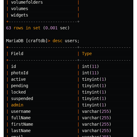
|
volumefolders
|
|
volumes
|
|
widgets
|
+
----------------------------+
63
rows
in
set
(
0
.
001
sec
)
MariaDB
[
craftdb
]
>
desc
users
;
+
----------------------------+---------------------+-
|
Field
|
Type
|
+
----------------------------+---------------------+-
|
id
|
int
(
11
)
|
|
photoId
|
int
(
11
)
|
|
active
|
tinyint
(
1
)
|
|
pending
|
tinyint
(
1
)
|
|
locked
|
tinyint
(
1
)
|
|
suspended
|
tinyint
(
1
)
|
|
admin
|
tinyint
(
1
)
|
|
username
|
varchar
(
255
)
|
|
fullName
|
varchar
(
255
)
|
|
firstName
|
varchar
(
255
)
|
|
lastName
|
varchar
(
255
)
|