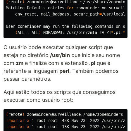
(
remote
)
 zoneminder@surveillance:/usr/share/zoneminde
Matching Defaults entries 
for 
zoneminder on surveillan
    env_reset, mail_badpass, 
secure_path
=
/usr/local/s
User zoneminder may run the following commands on surv
(
ALL : ALL
)
 NOPASSWD: /usr/bin/zm[a-zA-Z]
*
.pl 
*
O usuário pode executar qualquer script que
esteja no diretório
/usr/bin
que inicie seu nome
com
zm
e finalize com a extensão
.pl
que é
referente a linguagem
perl
. Também podemos
passar paramêtros.
Aqui estão todos os scripts que conseguimos
executar como usuário root:
(
remote
)
 zoneminder@surveillance:/home/zoneminder
$ 
ls
-rwxr-xr-x
-rwxr-xr-x