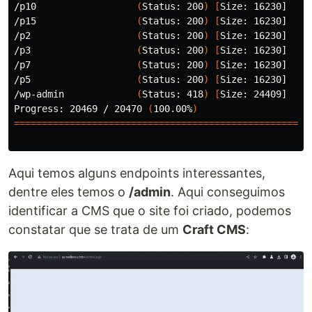
/p10                  
(
Status: 200
)
[
Size: 16230]

/p15                  
(
Status: 200
)
[
Size: 16230]

/p2                   
(
Status: 200
)
[
Size: 16230]

/p3                   
(
Status: 200
)
[
Size: 16230]

/p7                   
(
Status: 200
)
[
Size: 16230]

/p5                   
(
Status: 200
)
[
Size: 16230]

/wp-admin             
(
Status: 418
)
[
Size: 24409]

Progress: 20469 / 20470 
(
100.00%
)
=====================================================
Aqui temos alguns endpoints interessantes,
dentre eles temos o
/admin
. Aqui conseguimos
identificar a CMS que o site foi criado, podemos
constatar que se trata de um
Craft CMS
: