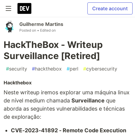
Create account
Guilherme Martins
Posted on
• Edited on
HackTheBox - Writeup
Surveillance [Retired]
#
security
#
hackthebox
#
perl
#
cybersecurity
Hackthebox
Neste writeup iremos explorar uma máquina linux
de nível medium chamada
Surveillance
que
aborda as seguintes vulnerabilidades e técnicas
de exploração:
CVE-2023-41892 - Remote Code Execution