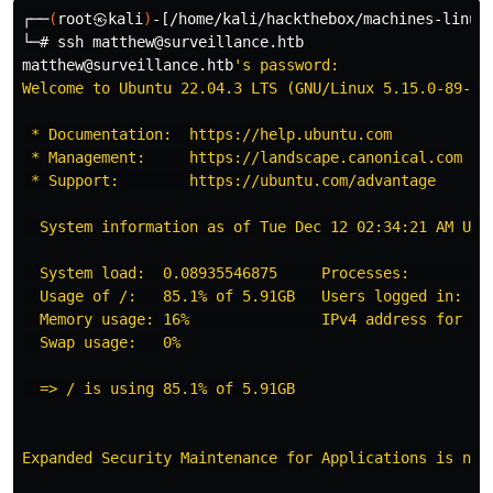
┌──
(
root㉿kali
)
-[/home/kali/hackthebox/machines-linux/
└─# ssh matthew@surveillance.htb

matthew@surveillance.htb
's password:

Welcome to Ubuntu 22.04.3 LTS (GNU/Linux 5.15.0-89-gen
 * Documentation:  https://help.ubuntu.com

 * Management:     https://landscape.canonical.com

 * Support:        https://ubuntu.com/advantage

  System information as of Tue Dec 12 02:34:21 AM UTC 
  System load:  0.08935546875     Processes:          
  Usage of /:   85.1% of 5.91GB   Users logged in:    
  Memory usage: 16%               IPv4 address for eth
  Swap usage:   0%

  => / is using 85.1% of 5.91GB

Expanded Security Maintenance for Applications is not 