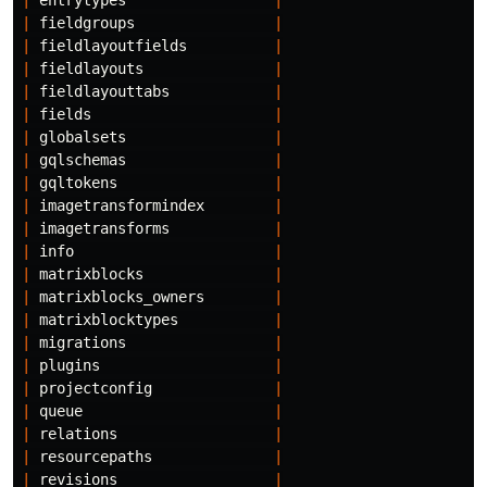
|
entrytypes
|
|
fieldgroups
|
|
fieldlayoutfields
|
|
fieldlayouts
|
|
fieldlayouttabs
|
|
fields
|
|
globalsets
|
|
gqlschemas
|
|
gqltokens
|
|
imagetransformindex
|
|
imagetransforms
|
|
info
|
|
matrixblocks
|
|
matrixblocks_owners
|
|
matrixblocktypes
|
|
migrations
|
|
plugins
|
|
projectconfig
|
|
queue
|
|
relations
|
|
resourcepaths
|
|
revisions
|