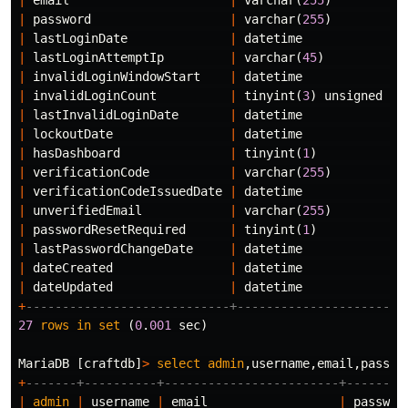
|
email
|
varchar
(
255
)
|
|
password
|
varchar
(
255
)
|
|
lastLoginDate
|
datetime
|
|
lastLoginAttemptIp
|
varchar
(
45
)
|
|
invalidLoginWindowStart
|
datetime
|
|
invalidLoginCount
|
tinyint
(
3
)
unsigned
|
|
lastInvalidLoginDate
|
datetime
|
|
lockoutDate
|
datetime
|
|
hasDashboard
|
tinyint
(
1
)
|
|
verificationCode
|
varchar
(
255
)
|
|
verificationCodeIssuedDate
|
datetime
|
|
unverifiedEmail
|
varchar
(
255
)
|
|
passwordResetRequired
|
tinyint
(
1
)
|
|
lastPasswordChangeDate
|
datetime
|
|
dateCreated
|
datetime
|
|
dateUpdated
|
datetime
|
+
----------------------------+---------------------+-
27
rows
in
set
(
0
.
001
sec
)
MariaDB
[
craftdb
]
>
select
admin
,
username
,
email
,
passwo
+
-------+----------+------------------------+--------
|
admin
|
username
|
email
|
passwor