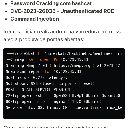
Password Cracking com hashcat
CVE-2023-26035 - Unauthenticated RCE
Command Injection
Iremos iniciar realizando uma varredura em nosso
alvo a procura de portas abertas:
┌──
(
root㉿kali
)
-[/home/kali/hackthebox/machines-linux/
└─# nmap 
-sV
--open
-Pn
 10.129.45.83 

Starting Nmap 7.93 
(
 https://nmap.org 
)
 at 2023-12-11 
Nmap scan report 
for 
10.129.45.83

Host is up 
(
0.27s latency
)
.
Not shown: 998 closed tcp ports 
(
reset
)
PORT   STATE SERVICE VERSION

22/tcp open  ssh     OpenSSH 8.9p1 Ubuntu 3ubuntu0.4 
80/tcp open  http    nginx 1.18.0 
(
Ubuntu
)
Service Info: OS: Linux
;
 CPE: cpe:/o:linux:linux_kerne
Com isso podemos notar que existem duas