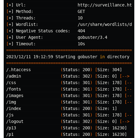
[
[
[
[
[
[
[
=====================================================
2023/12/11 19:12:59 Starting gobuster 
in 
=====================================================
/.htaccess            
(
Status: 200
)
[
Size: 304]

/admin                
(
Status: 302
)
[
Size: 0] 
[
--
>
 ht
/css                  
(
Status: 301
)
[
Size: 178] 
[
--
>
 
/fonts                
(
Status: 301
)
[
Size: 178] 
[
--
>
 
/images               
(
Status: 301
)
[
Size: 178] 
[
--
>
 
/img                  
(
Status: 301
)
[
Size: 178] 
[
--
>
 
/index                
(
Status: 200
)
[
Size: 1]

/js                   
(
Status: 301
)
[
Size: 178] 
[
--
>
 
/logout               
(
Status: 302
)
[
Size: 0] 
[
--
>
 ht
/p13                  
(
Status: 200
)
[
Size: 16230]

/p1                   
(
Status: 200
)
[
Size: 16230]
