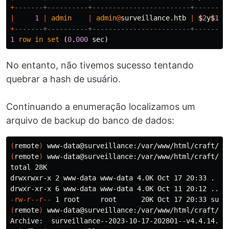
+
-------+----------+------------------------+--------
|
1
|
admin
|
admin
@
surveillance
.
htb
|
$
2
y
$
13
$
+
-------+----------+------------------------+--------
1
row
in
set
(
0
.
000
sec
)
No entanto, não tivemos sucesso tentando
quebrar a hash de usuário.
Continuando a enumeração localizamos um
arquivo de backup do banco de dados:
(
remote
)
 www-data@surveillance:/var/www/html/craft/st
(
remote
)
 www-data@surveillance:/var/www/html/craft/st
total 28K

drwxrwxr-x 2 www-data www-data 4.0K Oct 17 20:33 
.
-rw-r--r--
(
remote
)
 www-data@surveillance:/var/www/html/craft/st
Archive:  surveillance--2023-10-17-202801--v4.4.14.sql