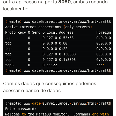
outra aplicação na porta
8080
, ambas rodando
localmente:
(
remote
)
 www-data@surveillance:/var/www/html/craft
$ 
n
Active Internet connections 
(
only servers
)
Proto Recv-Q Send-Q Local Address           Foreign Ad
tcp        0      0 127.0.0.53:53           0.0.0.0:
*
tcp        0      0 0.0.0.0:80              0.0.0.0:
*
tcp        0      0 0.0.0.0:22              0.0.0.0:
*
tcp        0      0 127.0.0.1:8080          0.0.0.0:
*
tcp        0      0 127.0.0.1:3306          0.0.0.0:
*
tcp6       0      0 :::22                   :::
*
(
remote
)
 www-data@surveillance:/var/www/html/craft
$
Com os dados que conseguimos podemos
acessar o banco de dados:
(
remote
)
www
-
data
@
surveillance
:
/
var
/
www
/
html
/
craft
$
m
Enter
password
:
Welcome
to
the
MariaDB
monitor
.
Commands
end
with
;