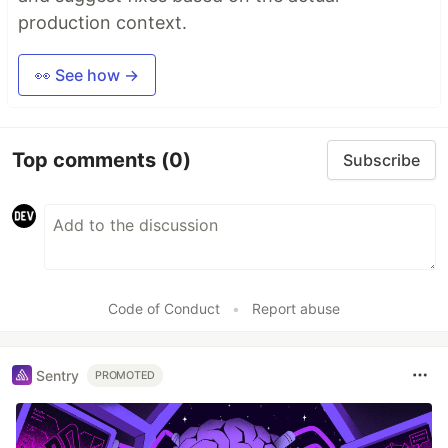
production context.
👀 See how →
Top comments
(0)
Subscribe
Code of Conduct
•
Report abuse
Sentry
PROMOTED