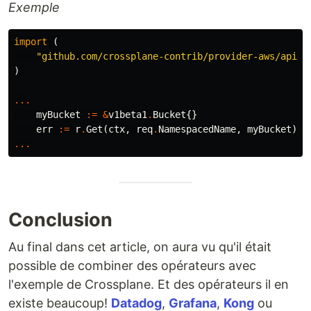
Exemple
import
(
"github.com/crossplane-contrib/provider-aws/apis/
)
...
myBucket
:=
&
v1beta1
.
Bucket
{}
err
:=
r
.
Get
(
ctx
,
req
.
NamespacedName
,
myBucket
)
...
Conclusion
Au final dans cet article, on aura vu qu'il était
possible de combiner des opérateurs avec
l'exemple de Crossplane. Et des opérateurs il en
existe beaucoup!
Datadog
,
Grafana
,
Kong
ou