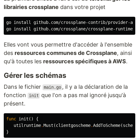
librairies crossplane
dans votre projet
go 
install 
github.com/crossplane-contrib/provider-aws 
go 
install 
Elles vont vous permettre d'accéder à l'ensemble
des
ressources communes de Crossplane
, ainsi
qu'à toutes les
ressources spécifiques à AWS
.
Gérer les schémas
Dans le fichier
, il y a la déclaration de la
main.go
fonction
que l'on a pas mal ignoré jusqu'à
init
présent.
func
init
()
{
utilruntime
.
Must
(
clientgoscheme
.
AddToScheme
(
scheme
}