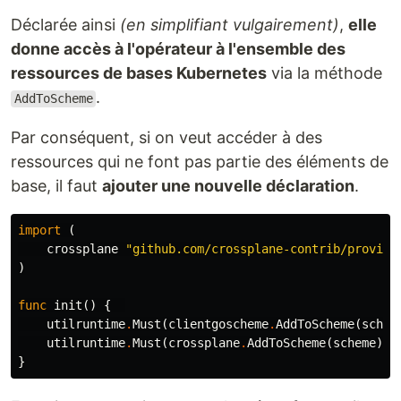
Déclarée ainsi
(en simplifiant vulgairement)
,
elle
donne accès à l'opérateur à l'ensemble des
ressources de bases Kubernetes
via la méthode
.
AddToScheme
Par conséquent, si on veut accéder à des
ressources qui ne font pas partie des éléments de
base, il faut
ajouter une nouvelle déclaration
.
import
(
crossplane
"github.com/crossplane-contrib/provide
)
func
init
()
{
utilruntime
.
Must
(
clientgoscheme
.
AddToScheme
(
schem
utilruntime
.
Must
(
crossplane
.
AddToScheme
(
scheme
))
}