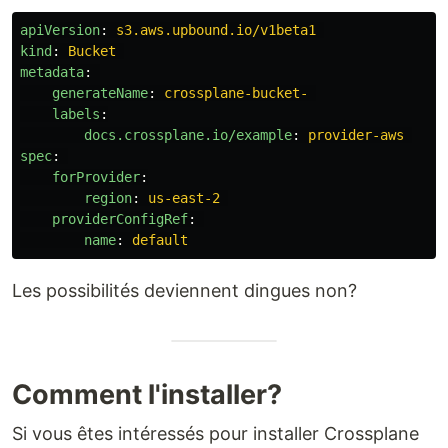
apiVersion
:
s3.aws.upbound.io/v1beta1
kind
:
Bucket
metadata
:
generateName
:
crossplane-bucket-
labels
:
docs.crossplane.io/example
:
provider-aws
spec
:
forProvider
:
region
:
us-east-2
providerConfigRef
:
name
:
default
Les possibilités deviennent dingues non?
Comment l'installer?
Si vous êtes intéressés pour installer Crossplane