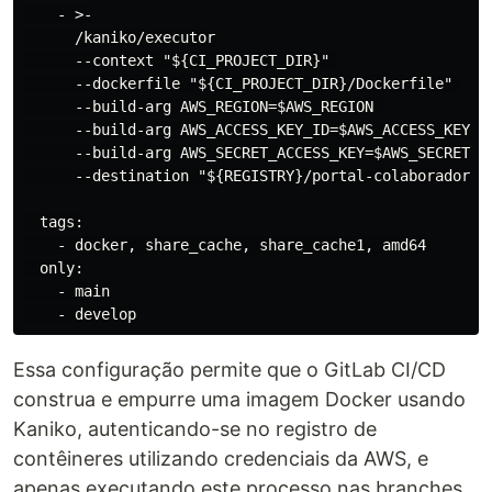
    - >-

      /kaniko/executor

      --context "${CI_PROJECT_DIR}" 

      --dockerfile "${CI_PROJECT_DIR}/Dockerfile" 

      --build-arg AWS_REGION=$AWS_REGION 

      --build-arg AWS_ACCESS_KEY_ID=$AWS_ACCESS_KEY_ID
      --build-arg AWS_SECRET_ACCESS_KEY=$AWS_SECRET_AC
      --destination "${REGISTRY}/portal-colaborador-hm
  tags:

    - docker, share_cache, share_cache1, amd64

  only:

    - main

Essa configuração permite que o GitLab CI/CD
construa e empurre uma imagem Docker usando
Kaniko, autenticando-se no registro de
contêineres utilizando credenciais da AWS, e
apenas executando este processo nas branches