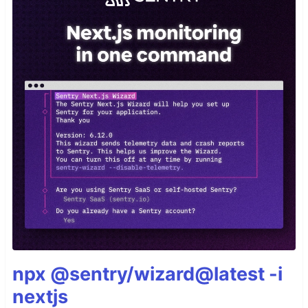
npx @sentry/wizard@latest -i
nextjs