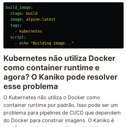
build_image
:
stage
:
build
image
:
alpine:latest
tags
:
-
kubernetes
script
:
-
echo "Building image..."
Kubernetes não utiliza Docker
como container runtime e
agora? O Kaniko pode resolver
esse problema
O Kubernetes não utiliza o Docker como
container runtime por padrão. Isso pode ser um
problema para pipelines de CI/CD que dependem
do Docker para construir imagens. O Kaniko é