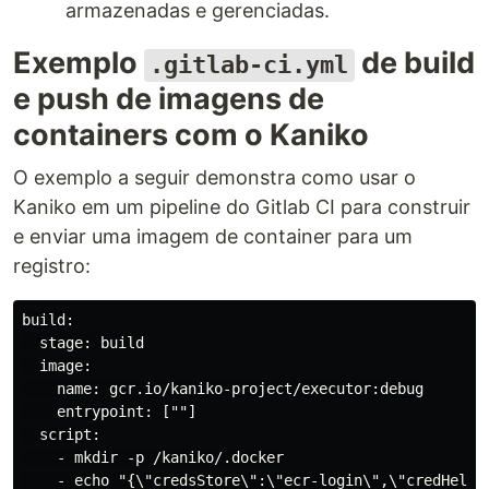
armazenadas e gerenciadas.
Exemplo
de build
.gitlab-ci.yml
e push de imagens de
containers com o Kaniko
O exemplo a seguir demonstra como usar o
Kaniko em um pipeline do Gitlab CI para construir
e enviar uma imagem de container para um
registro:
build:

  stage: build

  image:

    name: gcr.io/kaniko-project/executor:debug

    entrypoint: [""]

  script:

    - mkdir -p /kaniko/.docker

    - echo "{\"credsStore\":\"ecr-login\",\"credHelpe