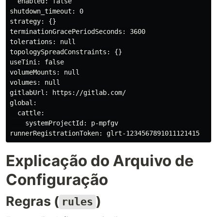
  enabled: false

shutdown_timeout: 0

strategy: {}

terminationGracePeriodSeconds: 3600

tolerations: null

topologySpreadConstraints: {}

useTini: false

volumeMounts: null

volumes: null

gitlabUrl: https://gitlab.com/

global:

  cattle:

    systemProjectId: p-mpfgv

Explicação do Arquivo de
Configuração
Regras (
)
rules