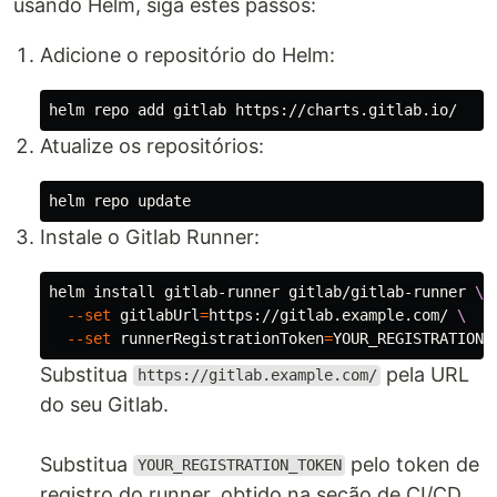
usando Helm, siga estes passos:
Adicione o repositório do Helm:
Atualize os repositórios:
Instale o Gitlab Runner:
helm 
install 
gitlab-runner gitlab/gitlab-runner 
\
--set
gitlabUrl
=
https://gitlab.example.com/ 
\
--set
runnerRegistrationToken
=
Substitua
pela URL
https://gitlab.example.com/
do seu Gitlab.
Substitua
pelo token de
YOUR_REGISTRATION_TOKEN
registro do runner, obtido na seção de CI/CD