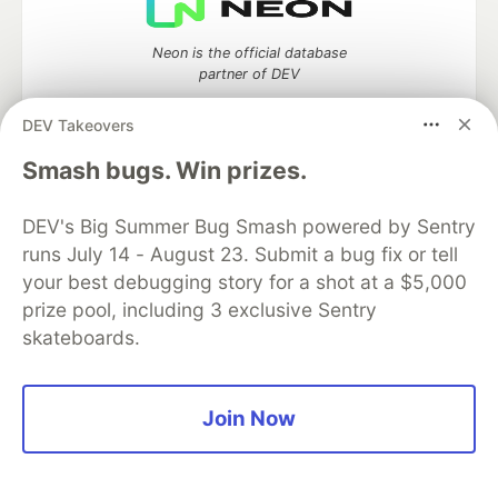
Neon is the official database
partner of DEV
DEV Takeovers
Smash bugs. Win prizes.
Algolia is the official search partner
of DEV
DEV's Big Summer Bug Smash powered by Sentry
runs July 14 - August 23. Submit a bug fix or tell
your best debugging story for a shot at a $5,000
prize pool, including 3 exclusive Sentry
DEV Community
— A space to discuss and keep up software
development and manage your software career
skateboards.
Home
DEV Challenges
DEV++
Videos
DEV Education Tracks
DEV Help
Advertise on DEV
Organization Accounts
DEV Showcase
About
Contact
Join Now
Free Postgres Database
DEV Shop
MLH
Code of Conduct
Privacy Policy
Terms of Use
Built on
Forem
— the
open source
software that powers
DEV
and other inclusive communities.