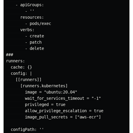
    - apiGroups:

        - ''

      resources:

        - pods/exec

      verbs:

        - create

        - patch

        - delete

### 

runners:

  cache: {}

  config: |

    [[runners]]

      [runners.kubernetes]

        image = "ubuntu:20.04"

        wait_for_services_timeout = "-1"

        privileged = true

        allow_privilege_escalation = true

        image_pull_secrets = ["aws-ecr"]

  configPath: ''
