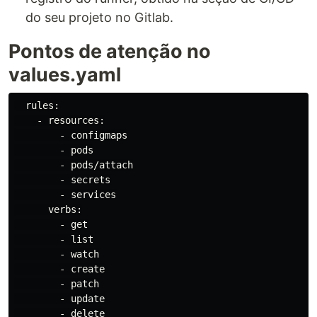
do seu projeto no Gitlab.
Pontos de atenção no
values.yaml
  rules:

    - resources:

        - configmaps

        - pods

        - pods/attach

        - secrets

        - services

      verbs:

        - get

        - list

        - watch

        - create

        - patch

        - update

        - delete
