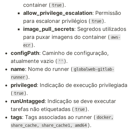
container (
).
true
allow_privilege_escalation
: Permissão
para escalonar privilégios (
).
true
image_pull_secrets
: Segredos utilizados
para puxar imagens do container (
aws-
).
ecr
configPath
: Caminho de configuração,
atualmente vazio (
).
''
name
: Nome do runner (
globalweb-gitlab-
).
runner
privileged
: Indicação de execução privilegiada
(
).
true
runUntagged
: Indicação se deve executar
tarefas não etiquetadas (
).
true
tags
: Tags associadas ao runner (
docker,
).
share_cache, share_cache1, amd64