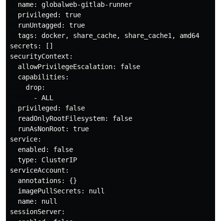
  name: globalweb-gitlab-runner

  privileged: true

  runUntagged: true

  tags: docker, share_cache, share_cache1, amd64

secrets: []

securityContext:

  allowPrivilegeEscalation: false

  capabilities:

    drop:

      - ALL

  privileged: false

  readOnlyRootFilesystem: false

  runAsNonRoot: true

service:

  enabled: false

  type: ClusterIP

serviceAccount:

  annotations: {}

  imagePullSecrets: null

  name: null

sessionServer:
