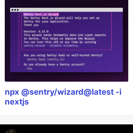
npx @sentry/wizard@latest -i
nextjs