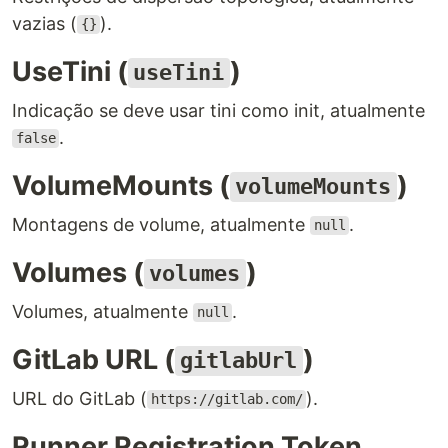
vazias (
).
{}
UseTini (
)
useTini
Indicação se deve usar tini como init, atualmente
.
false
VolumeMounts (
)
volumeMounts
Montagens de volume, atualmente
.
null
Volumes (
)
volumes
Volumes, atualmente
.
null
GitLab URL (
)
gitlabUrl
URL do GitLab (
).
https://gitlab.com/
Runner Registration Token