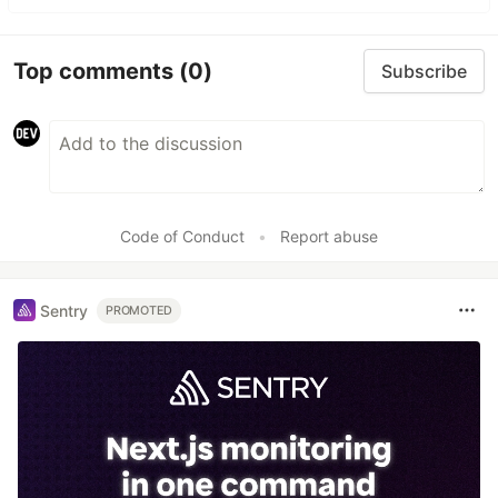
Top comments
(0)
Subscribe
Code of Conduct
•
Report abuse
Sentry
PROMOTED