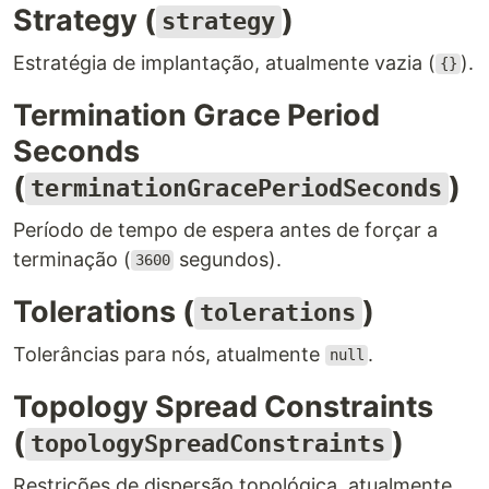
Strategy (
)
strategy
Estratégia de implantação, atualmente vazia (
).
{}
Termination Grace Period
Seconds
(
)
terminationGracePeriodSeconds
Período de tempo de espera antes de forçar a
terminação (
segundos).
3600
Tolerations (
)
tolerations
Tolerâncias para nós, atualmente
.
null
Topology Spread Constraints
(
)
topologySpreadConstraints
Restrições de dispersão topológica, atualmente