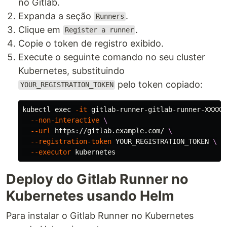
no Gitlab.
Expanda a seção
.
Runners
Clique em
.
Register a runner
Copie o token de registro exibido.
Execute o seguinte comando no seu cluster
Kubernetes, substituindo
pelo token copiado:
YOUR_REGISTRATION_TOKEN
kubectl 
exec
-it
 gitlab-runner-gitlab-runner-XXXXX
--non-interactive
\
--url
 https://gitlab.example.com/ 
\
--registration-token
 YOUR_REGISTRATION_TOKEN 
\
--executor
Deploy do Gitlab Runner no
Kubernetes usando Helm
Para instalar o Gitlab Runner no Kubernetes