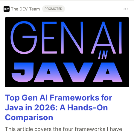
The DEV Team
PROMOTED
Top Gen AI Frameworks for
Java in 2026: A Hands-On
Comparison
This article covers the four frameworks I have