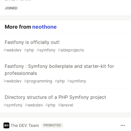
JOINED
More from
neothone
Fastfony is officially out!
#
webdev
#
php
#
symfony
#
sideprojects
Fastfony : Symfony boilerplate and starter-kit for
professionnals
#
webdev
#
programming
#
php
#
symfony
Directory structure of a PHP Symfony project
#
symfony
#
webdev
#
php
#
laravel
The DEV Team
PROMOTED