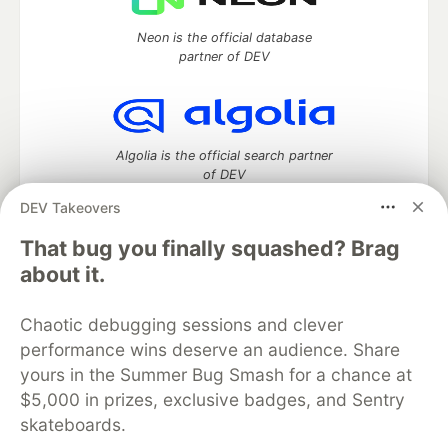
Neon is the official database
partner of DEV
Algolia is the official search partner
of DEV
DEV Takeovers
That bug you finally squashed? Brag
DEV Community
— A space to discuss and keep up software
about it.
development and manage your software career
Home
DEV Challenges
DEV++
Videos
Chaotic debugging sessions and clever
DEV Education Tracks
DEV Help
Advertise on DEV
performance wins deserve an audience. Share
Organization Accounts
DEV Showcase
About
Contact
yours in the Summer Bug Smash for a chance at
Free Postgres Database
DEV Shop
MLH
Code of Conduct
Privacy Policy
Terms of Use
$5,000 in prizes, exclusive badges, and Sentry
Built on
Forem
— the
open source
software that powers
DEV
skateboards.
and other inclusive communities.