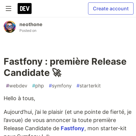
Create account
neothone
Posted on
Fastfony : première Release
Candidate 🚀
#
webdev
#
php
#
symfony
#
starterkit
Hello à tous,
Aujourd’hui, j’ai le plaisir (et une pointe de fierté, je
l’avoue) de vous annoncer la toute première
Release Candidate de
Fastfony
, mon starter-kit