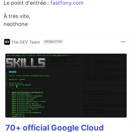
Le point d'entrée :
fastfony.com
À très vite,
neothone
The DEV Team
PROMOTED
70+ official Google Cloud