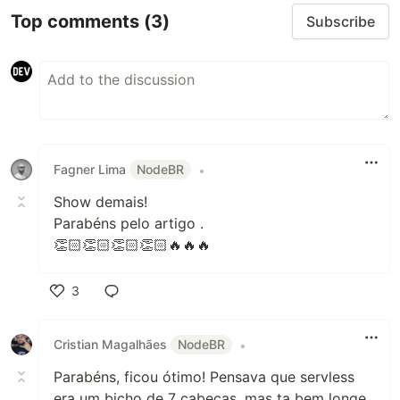
Top comments
(3)
Subscribe
Fagner Lima
NodeBR
•
Show demais!
Parabéns pelo artigo .
👏🏻👏🏻👏🏻👏🏻🔥🔥🔥
3
Like
Cristian Magalhães
NodeBR
•
Parabéns, ficou ótimo! Pensava que servless
era um bicho de 7 cabeças, mas ta bem longe