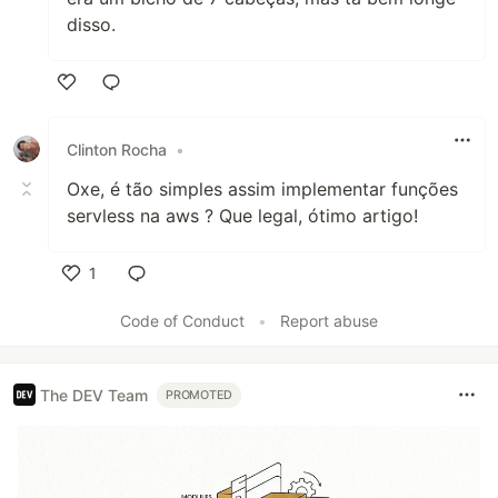
disso.
Like
Clinton Rocha
•
Oxe, é tão simples assim implementar funções
servless na aws ? Que legal, ótimo artigo!
1
Like
Code of Conduct
•
Report abuse
The DEV Team
PROMOTED