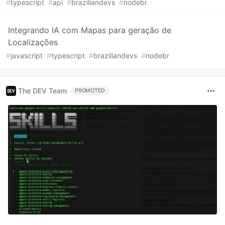
#
typescript
#
api
#
braziliandevs
#
nodebr
Integrando IA com Mapas para geração de
Localizações
#
javascript
#
typescript
#
braziliandevs
#
nodebr
The DEV Team
PROMOTED