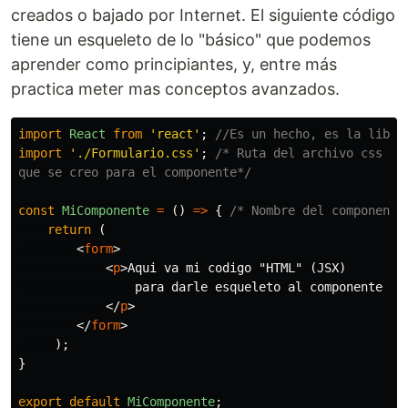
creados o bajado por Internet. El siguiente código
tiene un esqueleto de lo "básico" que podemos
aprender como principiantes, y, entre más
practica meter mas conceptos avanzados.
import
React
from
'
react
'
;
//Es un hecho, es la libre
import
'
./Formulario.css
'
;
/* Ruta del archivo css

que se creo para el componente*/
const
MiComponente
=
()
=>
{
/* Nombre del componente
return 
(
<
form
>
<
p
>
Aqui va mi codigo "HTML" (JSX)

                para darle esqueleto al componente

</
p
>
</
form
>
);
}
export
default
MiComponente
;