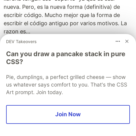
nueva. Pero, es la nueva forma (definitiva) de
escribir código. Mucho mejor que la forma de
escribir el código antiguo por varios motivos. La
razon es...
DEV Takeovers
Permite actualizar el State sin necesidad de
Can you draw a pancake stack in pure
crear un class Component
CSS?
El código se reduce considerablemente a
comparación de la forma antigua de escribir
Pie, dumplings, a perfect grilled cheese — show
código (functional componentes y class
us whatever says comfort to you. That's the CSS
components).
Art prompt. Join today.
Existen 2 tipos de Hooks
Básicos
Avanzados
Join Now
useState
useContext