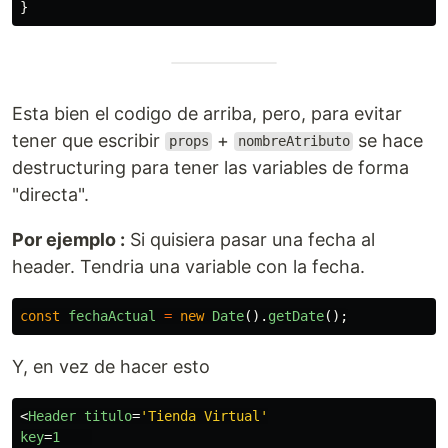
}
Esta bien el codigo de arriba, pero, para evitar
tener que escribir
+
se hace
props
nombreAtributo
destructuring para tener las variables de forma
"directa".
Por ejemplo :
Si quisiera pasar una fecha al
header. Tendria una variable con la fecha.
const
fechaActual
=
new
Date
().
getDate
();
Y, en vez de hacer esto
<
Header
titulo
=
'Tienda Virtual'
key
=
1