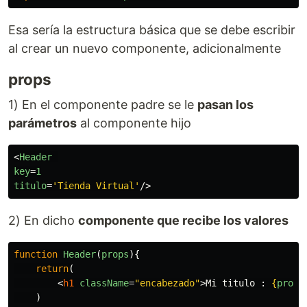
Esa sería la estructura básica que se debe escribir
al crear un nuevo componente, adicionalmente
props
1) En el componente padre se le
pasan los
parámetros
al componente hijo
<
Header
key
=
1
titulo
=
'Tienda Virtual'
/>
2) En dicho
componente que recibe los valores
function
Header
(
props
){
return
(
<
h1
className
=
"encabezado"
>
Mi titulo : 
{
props
)