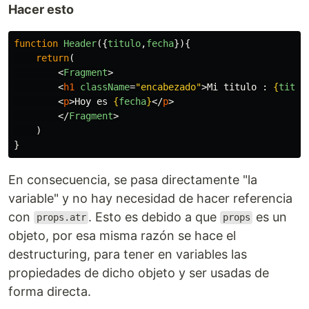
Hacer esto
function
Header
({
titulo
,
fecha
}){
return
(
<
Fragment
>
<
h1
className
=
"encabezado"
>
Mi titulo : 
{
titul
<
p
>
Hoy es 
{
fecha
}
</
p
>
</
Fragment
>
)
}
En consecuencia, se pasa directamente "la
variable" y no hay necesidad de hacer referencia
con
. Esto es debido a que
es un
props.atr
props
objeto, por esa misma razón se hace el
destructuring, para tener en variables las
propiedades de dicho objeto y ser usadas de
forma directa.