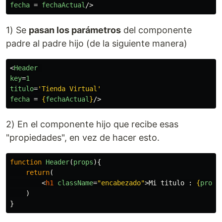
fecha
=
fechaActual
/>
1) Se
pasan los parámetros
del componente
padre al padre hijo (de la siguiente manera)
<
Header
key
=
1
titulo
=
'Tienda Virtual'
fecha
=
{
fechaActual
}
/>
2) En el componente hijo que recibe esas
"propiedades", en vez de hacer esto.
function
Header
(
props
){
return
(
<
h1
className
=
"encabezado"
>
Mi titulo : 
{
props
)
}