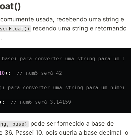
oat()
 comumente usada, recebendo uma string e
recendo uma string e retornando
serFloat()
.
 base) para converter uma string para um inte
10
);
// num5 será 42
g) para converter uma string para um número d
);
// num6 será 3.14159
pode ser fornecido a base de
ing, base)
e 36. Passei 10, pois queria a base decimal, o