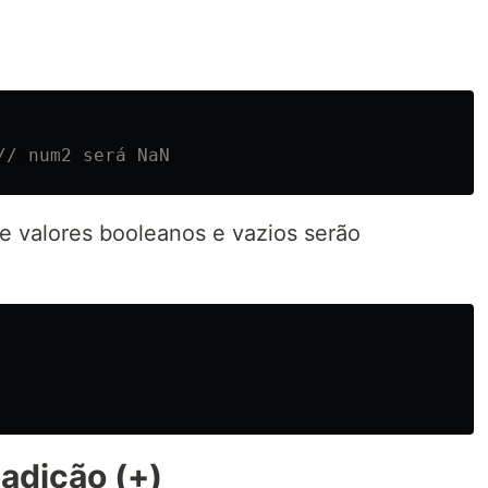
// num2 será NaN
e valores booleanos e vazios serão
adição (+)