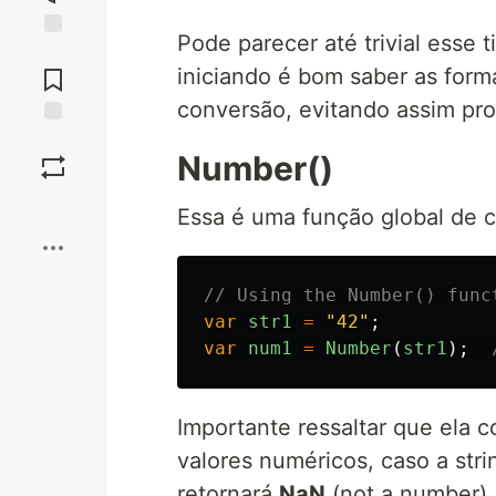
Pode parecer até trivial esse
Jump to
Comments
iniciando é bom saber as forma
conversão, evitando assim pro
Save
Number()
Boost
Essa é uma função global de 
// Using the Number() func
var
str1
=
"
42
"
;
var
num1
=
Number
(
str1
);
Importante ressaltar que ela 
valores numéricos, caso a str
retornará
NaN
(not a number).