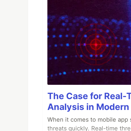
The Case for Real-
Analysis in Modern
When it comes to mobile app s
threats quickly. Real-time thr