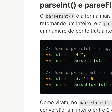
parseInt() e parseFl
O
é a forma mais
parserInt()
retornando um inteiro, e o
par
um número de ponto flutuante
// Usando parseInt(string,
var
str5
=
"
42
"
;
var
num5
=
parseInt
(
str5
,
// Usando parseFloat(strin
var
str6
=
"
3.14159
"
;
var
num6
=
parseFloat
(
str6
Como viram, no
parseInt(str
conversão, um inteiro entre 2 