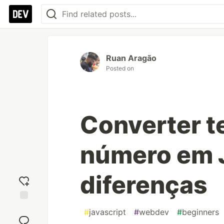
Ruan Aragão
Posted on
Converter te
número em J
diferenças
Add
#
javascript
#
webdev
#
beginners
reaction