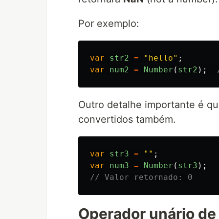
Por exemplo:
var
str2
=
"
hello
"
;
var
num2
=
Number
(
str2
);
Outro detalhe importante é qu
convertidos também.
var
str3
=
""
;
var
num3
=
Number
(
str3
);
// Valor retornado: 0
Operador unário de 