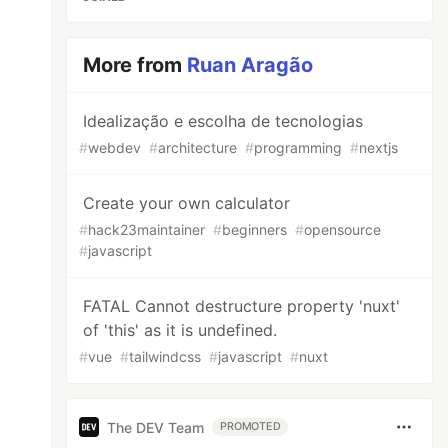
More from
Ruan Aragão
Idealização e escolha de tecnologias
#
webdev
#
architecture
#
programming
#
nextjs
Create your own calculator
#
hack23maintainer
#
beginners
#
opensource
#
javascript
FATAL Cannot destructure property 'nuxt'
of 'this' as it is undefined.
#
vue
#
tailwindcss
#
javascript
#
nuxt
The DEV Team
PROMOTED