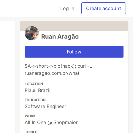
Log in
Create account
Ruan Aragão
Follow
$A->short->bio(hack); curl -L
ruanaragao.com.br/what
LOCATION
Piauí, Brazil
EDUCATION
Software Engineer
WORK
All In One @ Shopmaior
JOINED