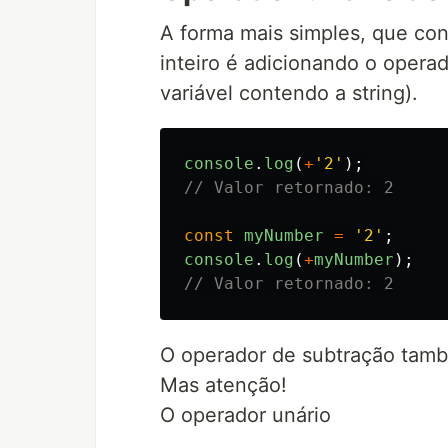
A forma mais simples, que co
inteiro é adicionando o operad
variável contendo a string).
console
.
log
(
+
'
2
'
);
// Valor retornado: 2
const
myNumber
=
'
2
'
;
console
.
log
(
+
myNumber
);
// Valor retornado: 2
O operador de subtração tamb
Mas atenção!
O operador unário