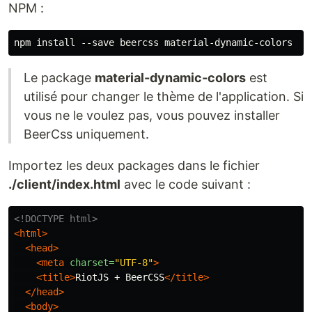
NPM :
Le package
material-dynamic-colors
est
utilisé pour changer le thème de l'application. Si
vous ne le voulez pas, vous pouvez installer
BeerCss uniquement.
Importez les deux packages dans le fichier
./client/index.html
avec le code suivant :
<!DOCTYPE html>
<html>
<head>
<meta
charset=
"UTF-8"
>
<title>
RiotJS + BeerCSS
</title>
</head>
<body>