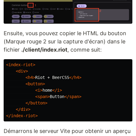
Ensuite, vous pouvez copier le HTML du bouton
(Marque rouge 2 sur la capture d'écran) dans le
fichier
./client/index.riot
, comme suit:
<index-riot>
<div>
<h4>
Riot + BeerCSS
</h4>
<button>
<i>
home
</i>
<span>
Button
</span>
</button>
</div>
</index-riot>
Démarrons le serveur Vite pour obtenir un aperçu