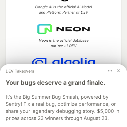
Google AI is the official AI Model
and Platform Partner of DEV
Neon is the official database
partner of DEV
DEV Takeovers
Algolia is the official search partner
of DEV
Your bugs deserve a grand finale.
It's the Big Summer Bug Smash, powered by
Sentry! Fix a real bug, optimize performance, or
DEV Community
— A space to discuss and keep up software
share your legendary debugging story. $5,000 in
development and manage your software career
prizes across 23 winners through August 23.
Home
DEV Challenges
DEV++
Videos
DEV Education Tracks
DEV Help
Advertise on DEV