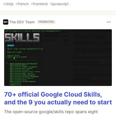
#
riotjs
#
french
#
frontend
#
javascript
The DEV Team
PROMOTED
70+ official Google Cloud Skills,
and the 9 you actually need to start
The open-source google/skills repo spans eight