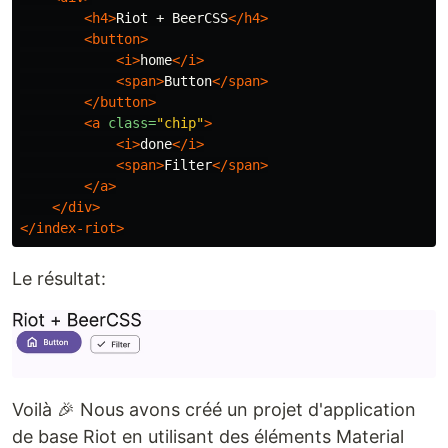
<h4>
Riot + BeerCSS
</h4>
<button>
<i>
home
</i>
<span>
Button
</span>
</button>
<a
class=
"chip"
>
<i>
done
</i>
<span>
Filter
</span>
</a>
</div>
</index-riot>
Le résultat:
Voilà 🎉 Nous avons créé un projet d'application
de base Riot en utilisant des éléments Material