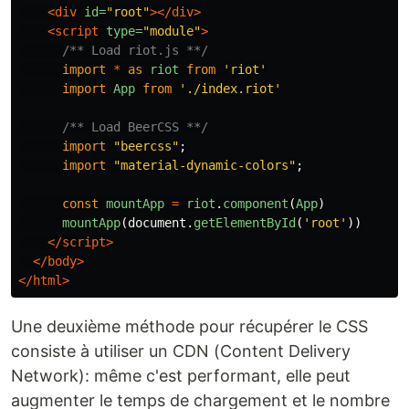
<div
id=
"root"
></div>
<script 
type=
"module"
>
/** Load riot.js **/
import
*
as
riot
from
'
riot
'
import
App
from
'
./index.riot
'
/** Load BeerCSS **/
import
"
beercss
"
;
import
"
material-dynamic-colors
"
;
const
mountApp
=
riot
.
component
(
App
)
mountApp
(
document
.
getElementById
(
'
root
'
))
</script>
</body>
</html>
Une deuxième méthode pour récupérer le CSS
consiste à utiliser un CDN (Content Delivery
Network): même c'est performant, elle peut
augmenter le temps de chargement et le nombre