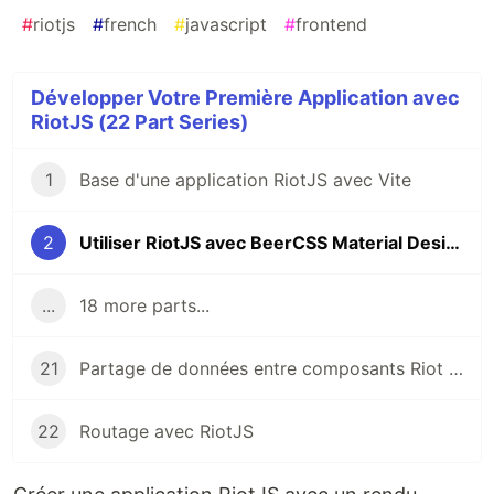
#
riotjs
#
french
#
javascript
#
frontend
Développer Votre Première Application avec
RiotJS (22 Part Series)
1
Base d'une application RiotJS avec Vite
2
Utiliser RiotJS avec BeerCSS Material Design 3
...
18 more parts...
21
Partage de données entre composants Riot avec Riot-Meiosis (State Manager)
22
Routage avec RiotJS