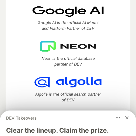
Google AI is the official AI Model
and Platform Partner of DEV
Neon is the official database
partner of DEV
Algolia is the official search partner
of DEV
DEV Takeovers
DEV Community
— A space to discuss and keep up software
Clear the lineup. Claim the prize.
development and manage your software career