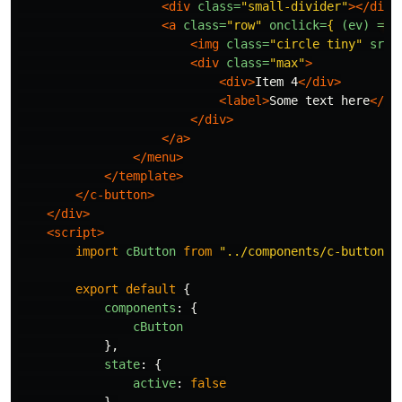
<div
class=
"small-divider"
></div>
<a
class=
"row"
onclick=
{
(ev) =
> 
<img
class=
"circle tiny"
src=
<div
class=
"max"
>
<div>
Item 4
</div>
<label>
Some text here
</la
</div>
</a>
</menu>
</template>
</c-button>
</div>
<script>
import
cButton
from
"
../components/c-button.r
export
default
{
components
:
{
cButton
},
state
:
{
active
:
false