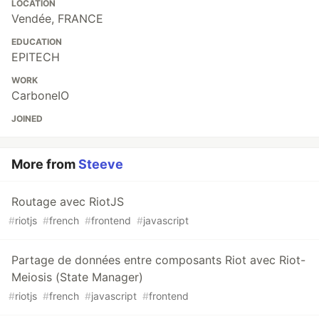
LOCATION
Vendée, FRANCE
EDUCATION
EPITECH
WORK
CarboneIO
JOINED
More from
Steeve
Routage avec RiotJS
#
riotjs
#
french
#
frontend
#
javascript
Partage de données entre composants Riot avec Riot-
Meiosis (State Manager)
#
riotjs
#
french
#
javascript
#
frontend