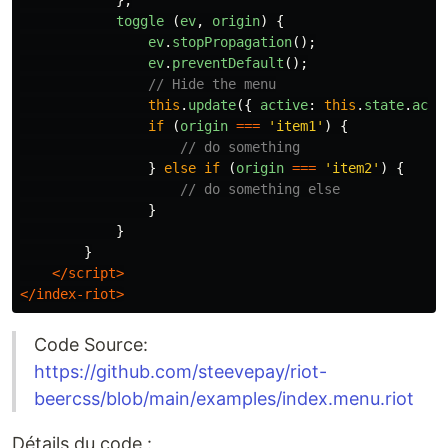
},
toggle 
(
ev
,
origin
)
{
ev
.
stopPropagation
();
ev
.
preventDefault
();
// Hide the menu
this
.
update
({
active
:
this
.
state
.
acti
if 
(
origin
===
'
item1
'
)
{
// do something
}
else
if 
(
origin
===
'
item2
'
)
{
// do something else
}
}
}
</script>
</index-riot>
Code Source:
https://github.com/steevepay/riot-
beercss/blob/main/examples/index.menu.riot
Détails du code :