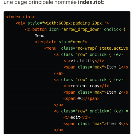
une page principale nommée
index.riot
:
<index-riot>
<div
style=
"width:600px;padding:20px;"
>
<c-button
icon=
"arrow_drop_down"
onclick=
{
(e
            Menu

<template
slot=
"menu"
>
<menu
class=
"no-wrap{ state.active =
<a
class=
"row"
onclick=
{
(ev) =
> 
<i>
visibility
</i>
<span
class=
"max"
>
Item 1
</spa
</a>
<a
class=
"row"
onclick=
{
(ev) =
> 
<i>
content_copy
</i>
<span
class=
"max"
>
Item 2
</spa
<span>
⌘C
</span>
</a>
<a
class=
"row"
onclick=
{
(ev) =
> 
<i>
edit
</i>
<span
class=
"max"
>
Item 3
</spa
</a>