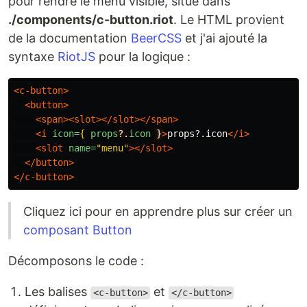
pour rendre le menu visible, situé dans
./components/c-button.riot
. Le HTML provient
de la documentation
BeerCSS
et j'ai ajouté la
syntaxe
RiotJS
pour la logique :
<c-button>
<button>
<span><slot></slot></span>
<i
icon=
{
props
?.
icon
}
>
props?.icon
</i>
<slot
name=
"menu"
></slot>
</button>
</c-button>
Cliquez ici pour en apprendre plus sur créer un
composant Button
Décomposons le code :
Les balises
et
<c-button>
</c-button>