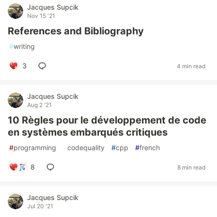
Jacques Supcik
Nov 15 '21
References and Bibliography
#
writing
3
4 min read
Jacques Supcik
Aug 2 '21
10 Règles pour le développement de code
en systèmes embarqués critiques
#
programming
#
codequality
#
cpp
#
french
8
8 min read
Jacques Supcik
Jul 20 '21