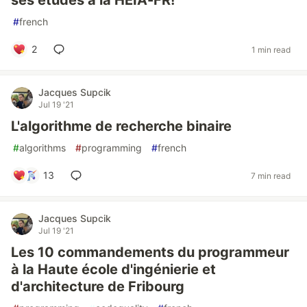
ses études à la HEIA-FR!
#
french
2
1 min read
Jacques Supcik
Jul 19 '21
L'algorithme de recherche binaire
#
algorithms
#
programming
#
french
13
7 min read
Jacques Supcik
Jul 19 '21
Les 10 commandements du programmeur
à la Haute école d'ingénierie et
d'architecture de Fribourg